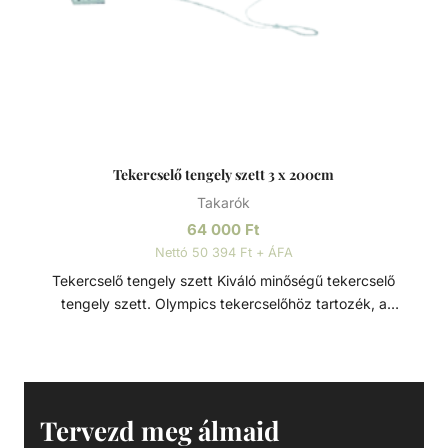
aluminium T váz - 1x motoros meghajtó rendszer - 1x
távirányító - 10x rugalmas gumiheveder - 1x akkumulátor -
1x töltő - 3x 215 cm-es 98 mm átmérőjű barázdált
aluminium tengely
Tekercselő tengely szett 3 x 200cm
Takarók
64 000
Ft
Nettó 50 394 Ft + ÁFA
Tekercselő tengely szett Kiváló minőségű tekercselő
tengely szett. Olympics tekercselőhöz tartozék, a
szolártakarók egyszerű, biztonságos, hatékony és gyors
felhelyezésére és eltávolítására. Méretek: - 3 x 200cm
Tervezd meg álmaid