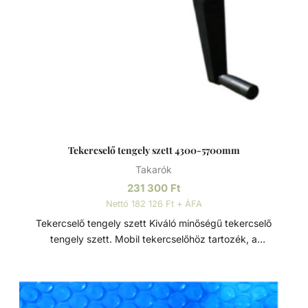
Tekercselő tengely szett 4300-5700mm
Takarók
231 300
Ft
Nettó 182 126 Ft + ÁFA
Tekercselő tengely szett Kiváló minőségű tekercselő
tengely szett. Mobil tekercselőhöz tartozék, a
szolártakarók egyszerű, biztonságos, hatékony és gyors
felhelyezésére és eltávolítására. Méretek: - Ø110 - 4300-
5700mm