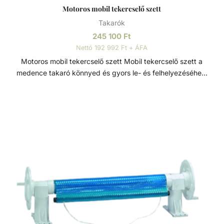
Motoros mobil tekercselő szett
berendezésének üzemideje - kisebb teljesítményű, így
Takarók
olcsóbb párátlanító berendezés is elégséges lehet beltéri
medencék esetében - kültéri medencéknél
245 100
Ft
meghosszabbodik a fürdési idény - egyes medencetakaró
Nettó 192 992 Ft + ÁFA
típusok biztonsági takaróként is funkcionálnak - esztétikum
Motoros mobil tekercselő szett Mobil tekercselő szett a
medence takaró könnyed és gyors le- és felhelyezéséhez.
Korróziónak ellenálló erős alumínium házzal rendelkező,
távirányítóval is üzelmetethető mobil tekercselő, ami
kompatibilis más gyártók tekercselőivel is. A csomag
tartalmazza az erős 3 x 215cm-es, 98 mm átmérőjű tengely
szettet és a rugalmas gumihevederes rögzítő szettet a
szolár takaró rögzítéséhez. Ajánlott max. 5 x 14m méretű
medencékhez. Funkciók: - Ki/be kapcsolás - LED
bekapcsolás - Feltekercselés - Stop - Letekercselés
Tulajdonságok: - 12 V-os motor - Tábirányítóval is
vezérelhető - Könnyen kivehető és újratölthető Li-ion
akkumulátor - Töltési idő: 3-4 óra - Le és feltekeercselés:
akár 4 percen belül* (* - 6 x 12 méteres medencén
tesztelve, 400 mikronos takaróval) Csomag tartalma: - 1x