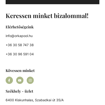
Keressen minket bizalommal!
Elérhetőségeink
info@orkapool.hu
+36 30 58 747 38
+36 30 96 591 04
Kövessen minket
Székhely - üzlet
6400 Kiskunhalas, Szabadkai út 35/A