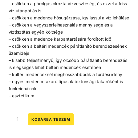
– csökken a párolgás okozta vízveszteség, és ezzel a friss
víz utánpótlás is
– csökken a medence hősugárzása, így lassul a víz lehűlése
– csökken a vegyszerfelhasználás mennyisége és a
víztisztítás egyéb költsége
– csökken a medence karbantartására fordított idő
– csökken a beltéri medencék párátlanító berendezésének
üzemideje
– kisebb teljesítményű, így olcsóbb párátlanító berendezés
is elégséges lehet beltéri medencék esetében
– kültéri medencéknél meghosszabbodik a fürdési idény
– egyes medencetakaró típusok biztonsági takaróként is
funkcionálnak
– esztétikum
KOSÁRBA TESZEM