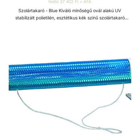
Nettó 37 402 Ft + ÁFA
Szolártakaró - Blue Kiváló minőségű ovál alakú UV
stabilizált polietilén, esztétikus kék színű szolártakaró
medence vizének hőntartására és melegítésére. Jellemzők:
- Méret: 3,7 x 7,3 m - Anyagvastagság: 250 mikron UV
stabilizált polietilén takaró Szolártakaróval a medence vize
3-4°C-al is melegebb lehet. Szolártakaró alkalmazása
mellett beltéri medencék esetén a párolgás jelentős
mértékben csökken, ezért a páramentesítő berendezések
üzemideje is csökken - energiát takarítva meg.
Anyagvastagság kör alakú takaróknál 180 vagy 250
mikron, ovál takaróknál 250 mikron. Kíméletes
vegyszerezés mellett elvárható élettartam 2-3 év.
Medencetakarás előnyei: - csökken a párolgás, ezáltal a
hőveszteség is - csökken a párolgás okozta vízveszteség,
és ezzel a friss víz utánpótlás is - csökken a medence
hősugárzása, így lassul a víz lehűlése - csökken a
vegyszerfelhasználás mennyisége és a víztisztítás egyéb
költsége - csökken a medence karbantartására fordított
idő - csökken a beltéri medencék párátlanító