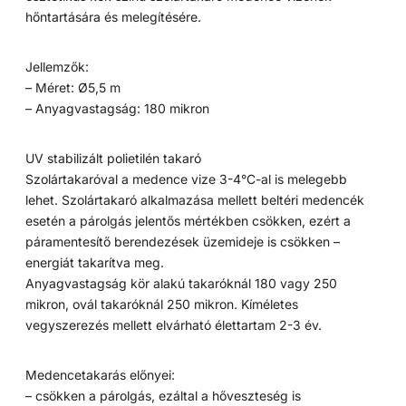
hőntartására és melegítésére.
Jellemzők:
– Méret: Ø5,5 m
– Anyagvastagság: 180 mikron
UV stabilizált polietilén takaró
Szolártakaróval a medence vize 3-4°C-al is melegebb
lehet. Szolártakaró alkalmazása mellett beltéri medencék
esetén a párolgás jelentős mértékben csökken, ezért a
páramentesítő berendezések üzemideje is csökken –
energiát takarítva meg.
Anyagvastagság kör alakú takaróknál 180 vagy 250
mikron, ovál takaróknál 250 mikron. Kíméletes
vegyszerezés mellett elvárható élettartam 2-3 év.
Medencetakarás előnyei:
– csökken a párolgás, ezáltal a hőveszteség is