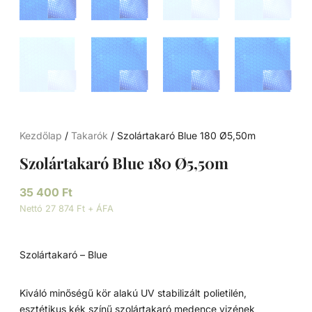
Kezdőlap
/
Takarók
/ Szolártakaró Blue 180 Ø5,50m
Szolártakaró Blue 180 Ø5,50m
35 400
Ft
Nettó 27 874 Ft + ÁFA
Szolártakaró – Blue
Kiváló minőségű kör alakú UV stabilizált polietilén,
esztétikus kék színű szolártakaró medence vizének