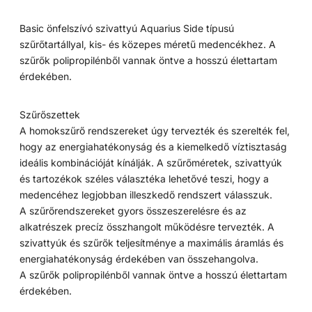
Basic önfelszívó szivattyú Aquarius Side típusú
szűrőtartállyal, kis- és közepes méretű medencékhez. A
szűrők polipropilénből vannak öntve a hosszú élettartam
érdekében.
Szűrőszettek
A homokszűrő rendszereket úgy tervezték és szerelték fel,
hogy az energiahatékonyság és a kiemelkedő víztisztaság
ideális kombinációját kínálják. A szűrőméretek, szivattyúk
és tartozékok széles választéka lehetővé teszi, hogy a
medencéhez legjobban illeszkedő rendszert válasszuk.
A szűrőrendszereket gyors összeszerelésre és az
alkatrészek precíz összhangolt működésre tervezték. A
szivattyúk és szűrők teljesítménye a maximális áramlás és
energiahatékonyság érdekében van összehangolva.
A szűrők polipropilénből vannak öntve a hosszú élettartam
érdekében.