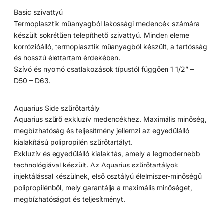
Basic szivattyú
Termoplasztik műanyagból lakossági medencék számára
készült sokrétűen telepíthető szivattyú. Minden eleme
korrózióálló, termoplasztik műanyagból készült, a tartósság
és hosszú élettartam érdekében.
Szívó és nyomó csatlakozások típustól függően 1 1/2” –
D50 – D63.
Aquarius Side szűrőtartály
Aquarius szűrő exkluzív medencékhez. Maximális minőség,
megbízhatóság és teljesítmény jellemzi az egyedülálló
kialakítású polipropilén szűrőtartályt.
Exkluzív és egyedülálló kialakítás, amely a legmodernebb
technológiával készült. Az Aquarius szűrőtartályok
injektálással készülnek, első osztályú élelmiszer-minőségű
polipropilénből, mely garantálja a maximális minőséget,
megbízhatóságot és teljesítményt.