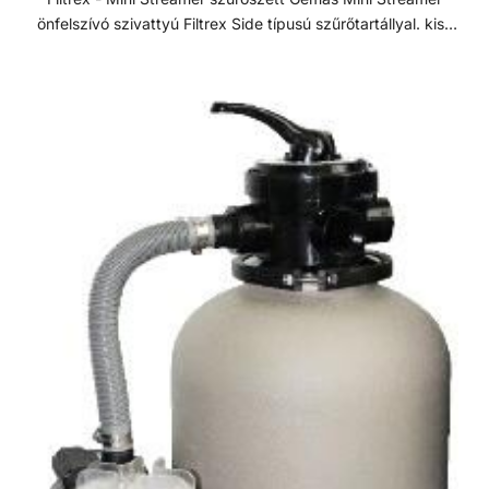
szabadon áramló teljesítményt biztosít. Precíziósan
önfelszívó szivattyú Filtrex Side típusú szűrőtartállyal. kis-
megtervezett öntisztító oldalsó csatornák a
és közepes méretű medencékhez. Szűrőszettek A
kiegyensúlyozott áramlás és visszamosás, valamint a
homokszűrő rendszereket úgy tervezték és szerelték fel,
könnyű szervizelhetőség érdekében.
hogy az energiahatékonyság és a kiemelkedő víztisztaság
ideális kombinációját kínálják. A szűrőméretek, szivattyúk
és tartozékok széles választéka lehetővé teszi, hogy az
medencéhez legjobban illeszkedő rendszert válasszuk. A
szűrőrendszereket gyors összeszerelésre és az
alkatrészek precíz összhangolt működésre tervezték. A
szivattyúk és szűrők teljesítménye a maximális áramlás és
energiahatékonyság érdekében van összehangolva. A
szűrők polipropilénből vannak öntve a hosszú élettartam
érdekében. Mini Streamer szivattyú Gemas Mini Streamer
előszűrős önfelszívó szivattyú, termoplasztik műanyagból.
Minden típusú kis méretű medencéhez telepíthető. Minden
eleme korrózióálló, erősített termoplasztikból készül a
tartósság és hosszú élettartam érdekében. Szívó és nyomó
csatlakozása 1 1/2”. Filtrex Side szűrőtartály Megbízható,
üvegszál erősítésű laminált poliészter Filtrex szűrőtartály,