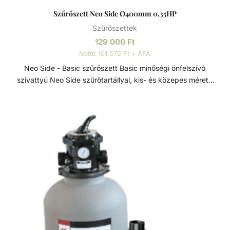
Szűrőszett Neo Side Ø400mm 0,35HP
Szűrőszettek
129 000
Ft
Nettó 101 575 Ft + ÁFA
Neo Side - Basic szűrőszett Basic minőségi önfelszívó
szivattyú Neo Side szűrőtartállyal, kis- és közepes méretű
medencékhez ajánlott. A szett része egy megbízható és
tartós, termoplasztik műanyag házú szivattyú, PP
alapanyagú, ellenálló szűrőtartály 6 útú váltószeleppel.
Továbbá minden, a szett összeálításához szükséges
alkatrész, amely az optimális működést biztosítja.
Szűrőszettek A homokszűrő rendszereket úgy tervezték és
szerelték fel, hogy az energiahatékonyság és a kiemelkedő
víztisztaság ideális kombinációját kínálják. A szűrőméretek,
szivattyúk és tartozékok széles választéka lehetővé teszi,
hogy az medencéhez legjobban illeszkedő rendszert
válasszuk. A szűrőrendszereket gyors összeszerelésre és
az alkatrészek precíz összhangolt működésre tervezték. A