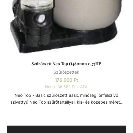
hatfunkciós oldalszeleppel és nyomásmérő órával.
Opcionálisan vinilészter bevonattal. Tartozéka a
hatfunkciós oldalszelep és a nyomásmérő óra. Műszaki
adatok: - Teszt nyomás 3,5 bar. - Üzemi nyomás max. 2,0
bar. - Szűrési sebesség 50 m/h.
Szűrőszett Neo Top Ø480mm 0,75HP
Szűrőszettek
176 000
Ft
Nettó 138 583 Ft + ÁFA
Neo Top - Basic szűrőszett Basic minőségi önfelszívó
szivattyú Neo Top szűrőtartállyal, kis- és közepes méretű
medencékhez ajánlott. A szett része egy megbízható és
tartós, termoplasztik műanyag házú szivattyú, PP
alapanyagú, ellenálló szűrőtartály 6 útú váltószeleppel.
Továbbá minden, a szett összeálításához szükséges