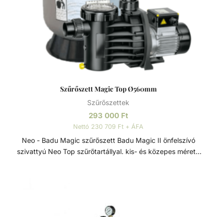
szivattyúk és szűrők teljesítménye a maximális áramlás és
energiahatékonyság érdekében van összehangolva. A
szűrők polipropilénből vannak öntve a hosszú élettartam
érdekében. Basic szivattyú Termoplasztik műanyagból
lakossági medencék számára készült sokrétűen telepíthető
szivattyú. Minden eleme korrózióálló, termoplasztik
műanyagból készült, a tartósság és hosszú élettartam
érdekében. Szívó és nyomó csatlakozások típustól függően
Szűrőszett Magic Top Ø560mm
1 1/2” - D50 - D63. Neo szűrőtartály Tartós, korrózióálló
Szűrőszettek
szűrőtartály, minden időjárási viszony közötti is maximális
teljesítmény. A 7 állású vezérlőszelep gyors és egyszerű
293 000
Ft
szűrőcserét tesz lehetővé. Nagynyomású homok/víz
Nettó 230 709 Ft + ÁFA
leeresztő a gyors téliesítéshez vagy szervizeléshez. A felső
Neo - Badu Magic szűrőszett Badu Magic II önfelszívó
diffúzor biztosítja a víz egyenletes eloszlását a homokágy
szivattyú Neo Top szűrőtartállyal. kis- és közepes méretű
tetején; ami sima, szabadon áramló teljesítményt biztosít.
medencékhez. Szűrőszettek A homokszűrő rendszereket
Precíziósan megtervezett öntisztító oldalsó csatornák a
úgy tervezték és szerelték fel, hogy az
kiegyensúlyozott áramlás és visszamosás, valamint a
energiahatékonyság és a kiemelkedő víztisztaság ideális
könnyű szervizelhetőség érdekében.
kombinációját kínálják. A szűrőméretek, szivattyúk és
tartozékok széles választéka lehetővé teszi, hogy az