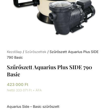
Kezdőlap
/
Szűrőszettek
/ Szűrőszett Aquarius Plus SIDE
790 Basic
Szűrőszett Aquarius Plus SIDE 790
Basic
423 000
Ft
Nettó 333 071 Ft + ÁFA
Aquarius Side – Basic szűrőszett