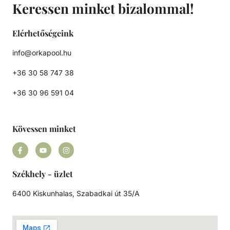
Precíziósan megtervezett öntisztító oldalsó csatornák a
Keressen minket bizalommal!
kiegyensúlyozott áramlás és visszamosás, valamint a
könnyű szervizelhetőség érdekében.
Elérhetőségeink
info@orkapool.hu
+36 30 58 747 38
+36 30 96 591 04
Kövessen minket
Székhely - üzlet
6400 Kiskunhalas, Szabadkai út 35/A