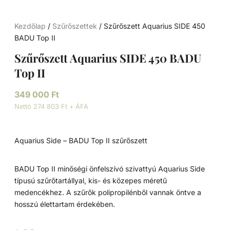
Kezdőlap
/
Szűrőszettek
/ Szűrőszett Aquarius SIDE 450
BADU Top II
Szűrőszett Aquarius SIDE 450 BADU
Top II
349 000
Ft
Nettó 274 803 Ft + ÁFA
Aquarius Side – BADU Top II szűrőszett
BADU Top II minőségi önfelszívó szivattyú Aquarius Side
típusú szűrőtartállyal, kis- és közepes méretű
medencékhez. A szűrők polipropilénből vannak öntve a
hosszú élettartam érdekében.