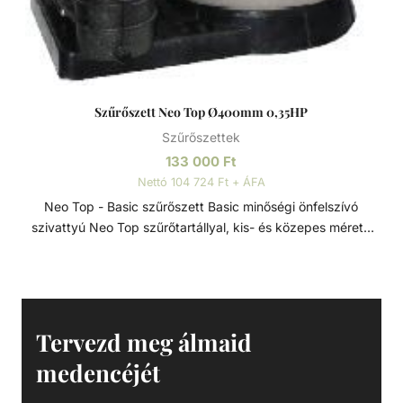
Szűrőszett Neo Top Ø400mm 0,35HP
Szűrőszettek
133 000
Ft
Nettó 104 724 Ft + ÁFA
Neo Top - Basic szűrőszett Basic minőségi önfelszívó
szivattyú Neo Top szűrőtartállyal, kis- és közepes méretű
medencékhez ajánlott. A szett része egy megbízható és
tartós, termoplasztik műanyag házú szivattyú, PP
alapanyagú, ellenálló szűrőtartály 6 útú váltószeleppel.
Továbbá minden, a szett összeálításához szükséges
alkatrész, amely az optimális működést biztosítja.
Tervezd meg álmaid
Szűrőszettek A homokszűrő rendszereket úgy tervezték és
medencéjét
szerelték fel, hogy az energiahatékonyság és a kiemelkedő
víztisztaság ideális kombinációját kínálják. A szűrőméretek,