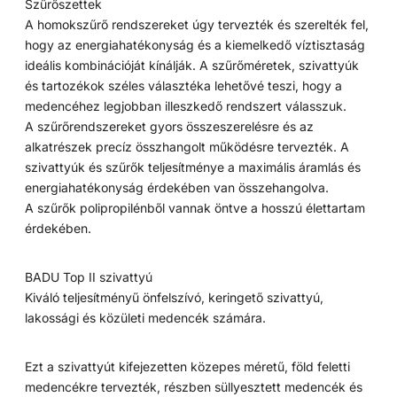
Szűrőszettek
A homokszűrő rendszereket úgy tervezték és szerelték fel,
hogy az energiahatékonyság és a kiemelkedő víztisztaság
ideális kombinációját kínálják. A szűrőméretek, szivattyúk
és tartozékok széles választéka lehetővé teszi, hogy a
medencéhez legjobban illeszkedő rendszert válasszuk.
A szűrőrendszereket gyors összeszerelésre és az
alkatrészek precíz összhangolt működésre tervezték. A
szivattyúk és szűrők teljesítménye a maximális áramlás és
energiahatékonyság érdekében van összehangolva.
A szűrők polipropilénből vannak öntve a hosszú élettartam
érdekében.
BADU Top II szivattyú
Kiváló teljesítményű önfelszívó, keringető szivattyú,
lakossági és közületi medencék számára.
Ezt a szivattyút kifejezetten közepes méretű, föld feletti
medencékre tervezték, részben süllyesztett medencék és