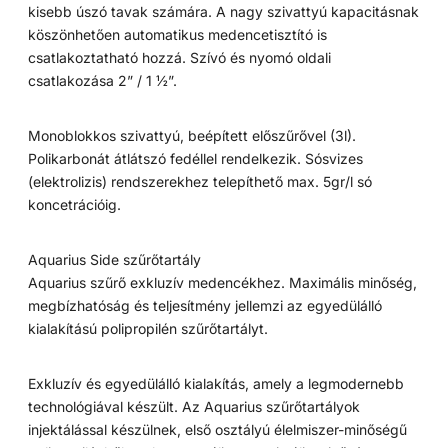
kisebb úszó tavak számára. A nagy szivattyú kapacitásnak
köszönhetően automatikus medencetisztító is
csatlakoztatható hozzá. Szívó és nyomó oldali
csatlakozása 2” / 1 ½”.
Monoblokkos szivattyú, beépített előszűrővel (3l).
Polikarbonát átlátszó fedéllel rendelkezik. Sósvizes
(elektrolizis) rendszerekhez telepíthető max. 5gr/l só
koncetrációig.
Aquarius Side szűrőtartály
Aquarius szűrő exkluzív medencékhez. Maximális minőség,
megbízhatóság és teljesítmény jellemzi az egyedülálló
kialakítású polipropilén szűrőtartályt.
Exkluzív és egyedülálló kialakítás, amely a legmodernebb
technológiával készült. Az Aquarius szűrőtartályok
injektálással készülnek, első osztályú élelmiszer-minőségű