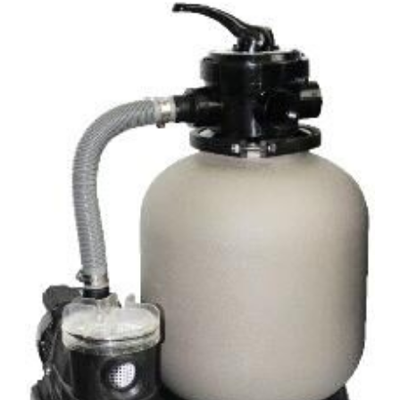
a kiemelkedő víztisztaság ideális kombinációját kínálják. A
szűrőméretek, szivattyúk és tartozékok széles választéka
lehetővé teszi, hogy az medencéhez legjobban illeszkedő
rendszert válasszuk. A szűrőrendszereket gyors
összeszerelésre és az alkatrészek precíz összhangolt
működésre tervezték. A szivattyúk és szűrők teljesítménye
a maximális áramlás és energiahatékonyság érdekében van
összehangolva. A szűrők polipropilénből vannak öntve a
hosszú élettartam érdekében. Basic szivattyú
Termoplasztik műanyagból lakossági medencék számára
készült sokrétűen telepíthető szivattyú. Minden eleme
korrózióálló, termoplasztik műanyagból készült, a tartósság
és hosszú élettartam érdekében. Szívó és nyomó
csatlakozások típustól függően 1 1/2” - D50 - D63. Basic
szűrőtartály Kiváló minőségű, korrózióval szemben ellenálló
HDPE tartály. Nagy méretű leeresztő a könnyebb
szervizelés és téliesítés érdekében. Bilincses rögzítésű 4
vagy 6-utas TOP váltószeleppel szerelt. A 360 fokban
forgatható váltószelepnek köszönhetően könnyen
telepíthető Basic szűrőtartály magán medencékhez.