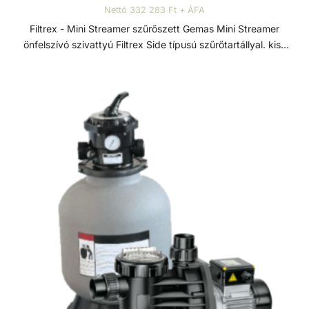
Nettó 332 283 Ft + ÁFA
Filtrex - Mini Streamer szűrőszett Gemas Mini Streamer
önfelszívó szivattyú Filtrex Side típusú szűrőtartállyal. kis-
és közepes méretű medencékhez. Szűrőszettek A
homokszűrő rendszereket úgy tervezték és szerelték fel,
hogy az energiahatékonyság és a kiemelkedő víztisztaság
ideális kombinációját kínálják. A szűrőméretek, szivattyúk
és tartozékok széles választéka lehetővé teszi, hogy az
medencéhez legjobban illeszkedő rendszert válasszuk. A
szűrőrendszereket gyors összeszerelésre és az
alkatrészek precíz összhangolt működésre tervezték. A
szivattyúk és szűrők teljesítménye a maximális áramlás és
energiahatékonyság érdekében van összehangolva. A
szűrők polipropilénből vannak öntve a hosszú élettartam
érdekében. Mini Streamer szivattyú Gemas Mini Streamer
előszűrős önfelszívó szivattyú, termoplasztik műanyagból.
Minden típusú kis méretű medencéhez telepíthető. Minden
eleme korrózióálló, erősített termoplasztikból készül a
tartósság és hosszú élettartam érdekében. Szívó és nyomó