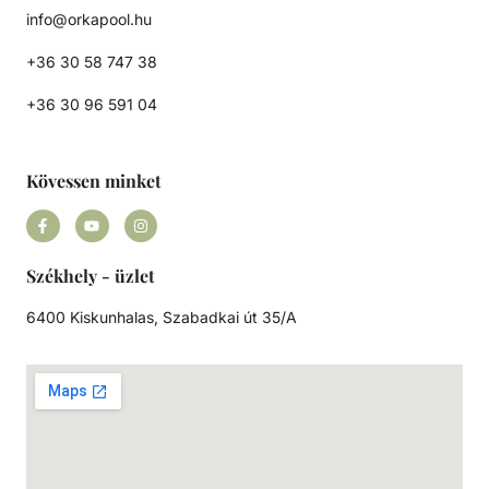
kiegyensúlyozott áramlás és visszamosás, valamint a
info@orkapool.hu
könnyű szervizelhetőség érdekében.
+36 30 58 747 38
+36 30 96 591 04
Kövessen minket
Székhely - üzlet
6400 Kiskunhalas, Szabadkai út 35/A