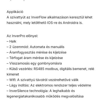
Applikáció
A szivattyút az InverFlow alkalmazáson keresztül lehet
használni, mely letölthető IOS-re és Androidra is.
Az InverPro előnyei:
– Halk
– 2 üzemmód: Automata és manuális
– Áramfogyasztás mérése és kijelzése
– Térfogat áram mérése és kijelzése
– Visszamosás egy gombnyomásra
– Külső vezérlés: RS485 modbus, digitális bemenet, relé
kimenet
– Wifi: A szivattyú távolról vezérelhetővé válik
– Lágy indítás: Az elektromos rendszer teljes védelme
– InverSilence technológia: A leghalkabb és
legenergiatakarékosabb működés megvalósítása