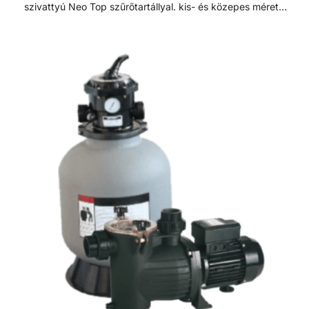
diffúzor biztosítja a víz egyenletes eloszlását a homokágy
szivattyú Neo Top szűrőtartállyal. kis- és közepes méretű
tetején; ami sima, szabadon áramló teljesítményt biztosít.
medencékhez. Szűrőszettek A homokszűrő rendszereket
Precíziósan megtervezett öntisztító oldalsó csatornák a
úgy tervezték és szerelték fel, hogy az
kiegyensúlyozott áramlás és visszamosás, valamint a
energiahatékonyság és a kiemelkedő víztisztaság ideális
könnyű szervizelhetőség érdekében.
kombinációját kínálják. A szűrőméretek, szivattyúk és
tartozékok széles választéka lehetővé teszi, hogy az
medencéhez legjobban illeszkedő rendszert válasszuk. A
szűrőrendszereket gyors összeszerelésre és az
alkatrészek precíz összhangolt működésre tervezték. A
szivattyúk és szűrők teljesítménye a maximális áramlás és
energiahatékonyság érdekében van összehangolva. A
szűrők polipropilénből vannak öntve a hosszú élettartam
érdekében. Badu Magic II szivattyú Lakossági szegmens
számára fejlesztett önfelszívó, monoblokkos, keringető
szivattyú beépített előszűrővel kis és közepes méretű
medencékhez. Nagy hatásfokú megbízható német
szivattyú márka földfelszín feletti medencékhez. Sósvizes
rendszerekhez is telepíthető, max 5 g/l só koncentrációig.
Fontos, hogy maximum 2 méterrel a vízfelszín fölé vagy
max 3 méterrel az alá szerelhető. Ajánlott medenceméret: