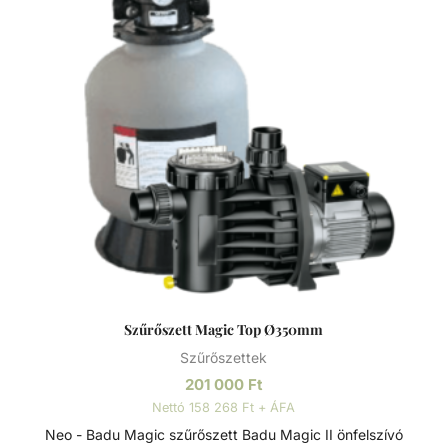
szerelték fel, hogy az energiahatékonyság és a kiemelkedő
víztisztaság ideális kombinációját kínálják. A szűrőméretek,
szivattyúk és tartozékok széles választéka lehetővé teszi,
hogy az medencéhez legjobban illeszkedő rendszert
válasszuk. A szűrőrendszereket gyors összeszerelésre és
az alkatrészek precíz összhangolt működésre tervezték. A
szivattyúk és szűrők teljesítménye a maximális áramlás és
energiahatékonyság érdekében van összehangolva. A
szűrők polipropilénből vannak öntve a hosszú élettartam
érdekében. Basic szivattyú Termoplasztik műanyagból
lakossági medencék számára készült sokrétűen telepíthető
szivattyú. Minden eleme korrózióálló, termoplasztik
műanyagból készült, a tartósság és hosszú élettartam
érdekében. Szívó és nyomó csatlakozások típustól függően
Szűrőszett Magic Top Ø350mm
1 1/2” - D50 - D63. Neo szűrőtartály Tartós, korrózióálló
Szűrőszettek
szűrőtartály, minden időjárási viszony közötti is maximális
teljesítmény. A 7 állású vezérlőszelep gyors és egyszerű
201 000
Ft
szűrőcserét tesz lehetővé. Nagynyomású homok/víz
Nettó 158 268 Ft + ÁFA
leeresztő a gyors téliesítéshez vagy szervizeléshez. A felső
Neo - Badu Magic szűrőszett Badu Magic II önfelszívó