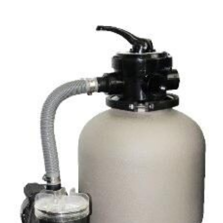
medencékhez ajánlott. A szett része egy megbízható és
tartós, termoplasztik műanyag házú szivattyú, PP
alapanyagú, ellenálló szűrőtartály 6 útú váltószeleppel.
Továbbá minden, a szett összeálításához szükséges
alkatrész, amely az optimális működést biztosítja.
Szűrőszettek A homokszűrő rendszereket úgy tervezték és
szerelték fel, hogy az energiahatékonyság és a kiemelkedő
víztisztaság ideális kombinációját kínálják. A szűrőméretek,
szivattyúk és tartozékok széles választéka lehetővé teszi,
hogy az medencéhez legjobban illeszkedő rendszert
válasszuk. A szűrőrendszereket gyors összeszerelésre és
az alkatrészek precíz összhangolt működésre tervezték. A
szivattyúk és szűrők teljesítménye a maximális áramlás és
energiahatékonyság érdekében van összehangolva. A
szűrők polipropilénből vannak öntve a hosszú élettartam
érdekében. Basic szivattyú Termoplasztik műanyagból
lakossági medencék számára készült sokrétűen telepíthető
szivattyú. Minden eleme korrózióálló, termoplasztik
műanyagból készült, a tartósság és hosszú élettartam
érdekében. Szívó és nyomó csatlakozások típustól függően