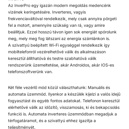
Az InverPro egy igazán modern megoldás medencénk
vizének keringetésére. Inverteres, vagyis
frekvenciaváltóval rendelkezik, mely csak annyira pörgeti
fel a motort, amennyire szükség van rá, vagy amire
beállítjuk. Ezzel hosszú távon igen sok energiát spórolunk
meg, mely meg fog látszani az energia számlánkon is.
A szivattyú beépített Wi-Fi egységgel rendelkezik így
mobiltelefonról vezérelhetővé válik és alkalmazáson
keresztül állíthatóvá és testre szabhatóvá válik
rendszerünk üzemeltetése, akár Androidos, akár IOS-es
telefonszoftverünk van.
Két féle vezérlő mód közül választhatunk: Manuális és
automata üzemmód. Ilyenkor a készülék kijelzi a valós idejű
fogyasztást és egyéb fontos adatokat. Telefonon keresztül
elérhetővé válik az időzítő, visszamosás, ki és bekapcsolás
funkció is. Automata inverteres üzemmódban megadjuk a
térfogatáramot, és a szivattyú ehhez igazítja a
teljesítményét.