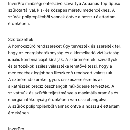
InverPro minőségi önfelszívó szivattyú Aquarius Top típusú
szűrőtartállyal, kis- és közepes méretű medencékhez. A
szűrők polipropilénből vannak öntve a hosszú élettartam
érdekében.
Szűrőszettek
A homokszűrő rendszereket úgy tervezték és szerelték fel,
hogy az energiahatékonyság és a kiemelkedő víztisztaság
ideális kombinációját kínálják. A szűrőméretek, szivattyúk
és tartozékok széles választéka lehetővé teszi, hogy a
medencéhez legjobban illeszkedő rendszert válasszuk.
A szűrőrendszereket gyors összeszerelésre és az
alkatrészek precíz összhangolt működésre tervezték. A
szivattyúk és szűrők teljesítménye a maximális áramlás és
energiahatékonyság érdekében van összehangolva.
A szűrők polipropilénből vannak öntve a hosszú élettartam
érdekében.
InverPro