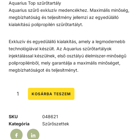
Aquarius Top szűrőtartály
Aquarius szűrő exkluzív medencékhez. Maximális minőség,
megbízhatóság és teljesítmény jellemzi az egyedülálló
kialakítású polipropilén szűrőtartályt.
Exkluzív és egyedülálló kialakítás, amely a legmodernebb
technológiával készült. Az Aquarius szűrőtartályok
injektálással készülnek, első osztályú élelmiszer-minőségű
polipropilénből, mely garantálja a maximális minőséget,
megbízhatóságot és teljesítményt.
KOSÁRBA TESZEM
SKU
048621
Kategória
Szűrőszettek