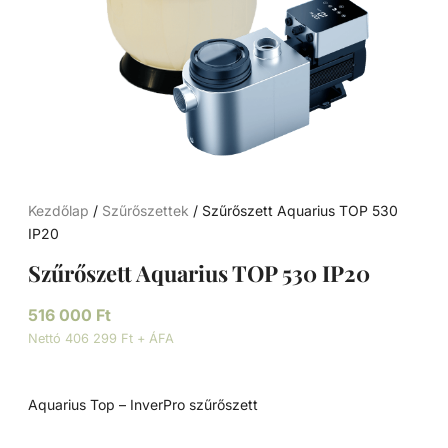
Kezdőlap
/
Szűrőszettek
/ Szűrőszett Aquarius TOP 530
IP20
Szűrőszett Aquarius TOP 530 IP20
516 000
Ft
Nettó 406 299 Ft + ÁFA
Aquarius Top – InverPro szűrőszett