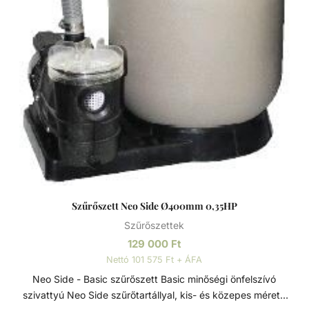
Szűrőszett Neo Side Ø400mm 0,35HP
Szűrőszettek
129 000
Ft
Nettó 101 575 Ft + ÁFA
Neo Side - Basic szűrőszett Basic minőségi önfelszívó
szivattyú Neo Side szűrőtartállyal, kis- és közepes méretű