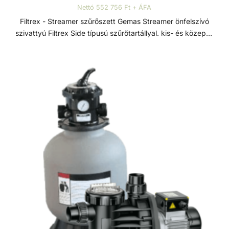
Nettó 552 756 Ft + ÁFA
Filtrex - Streamer szűrőszett Gemas Streamer önfelszívó
szivattyú Filtrex Side típusú szűrőtartállyal. kis- és közepes
méretű medencékhez. Szűrőszettek A homokszűrő
rendszereket úgy tervezték és szerelték fel, hogy az
energiahatékonyság és a kiemelkedő víztisztaság ideális
kombinációját kínálják. A szűrőméretek, szivattyúk és
tartozékok széles választéka lehetővé teszi, hogy az
medencéhez legjobban illeszkedő rendszert válasszuk. A
szűrőrendszereket gyors összeszerelésre és az
alkatrészek precíz összhangolt működésre tervezték. A
szivattyúk és szűrők teljesítménye a maximális áramlás és
energiahatékonyság érdekében van összehangolva. A
szűrők polipropilénből vannak öntve a hosszú élettartam
érdekében. Streamer szivattyú GEMAS Streamer előszűrős
önfelszívó szivattyú, termoplasztik műanyagból. Minden
típusú kis méretű medencéhez telepíthető. Minden eleme
korrózióálló, erősített termoplasztikból készül a tartósság
és hosszú élettartam érdekében. 1/2 HP-ig D50-es