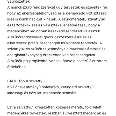
Szűrőszettek
A homokszűrő rendszereket úgy tervezték és szerelték fel,
hogy az energiahatékonyság és a kiemelkedő víztisztaság
ideális kombinációját kínálják. A szűrőméretek, szivattyúk
és tartozékok széles választéka lehetővé teszi, hogy a
medencéhez legjobban illeszkedő rendszert válasszuk.
A szűrőrendszereket gyors összeszerelésre és az
alkatrészek precíz összhangolt működésre tervezték. A
szivattyúk és szűrők teljesítménye a maximális áramlás és
energiahatékonyság érdekében van összehangolva.
A szűrők polipropilénből vannak öntve a hosszú élettartam
érdekében.
BADU Top II szivattyú
Kiváló teljesítményű önfelszívó, keringető szivattyú,
lakossági és közületi medencék számára.
Ezt a szivattyút kifejezetten közepes méretű, föld feletti
medencékre tervezték, részben süllyesztett medencék és