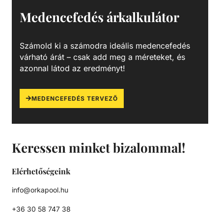
csatlakozások típustól függően 1 1/2” - D50 - D63. Basic
Medencefedés árkalkulátor
szűrőtartály Kiváló minőségű, korrózióval szemben ellenálló
HDPE tartály. Nagy méretű leeresztő a könnyebb
szervizelés és téliesítés érdekében. Bilincses rögzítésű 4
Számold ki a számodra ideális medencefedés
vagy 6-utas TOP váltószeleppel szerelt. A 360 fokban
várható árát – csak add meg a méreteket, és
forgatható váltószelepnek köszönhetően könnyen
azonnal látod az eredményt!
telepíthető Basic szűrőtartály magán medencékhez.
MEDENCEFEDÉS TERVEZŐ
Keressen minket bizalommal!
Elérhetőségeink
info@orkapool.hu
+36 30 58 747 38