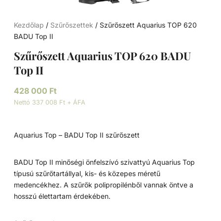
Kezdőlap
/
Szűrőszettek
/ Szűrőszett Aquarius TOP 620
BADU Top II
Szűrőszett Aquarius TOP 620 BADU
Top II
428 000
Ft
Nettó 337 008 Ft + ÁFA
Aquarius Top – BADU Top II szűrőszett
BADU Top II minőségi önfelszívó szivattyú Aquarius Top
típusú szűrőtartállyal, kis- és közepes méretű
medencékhez. A szűrők polipropilénből vannak öntve a
hosszú élettartam érdekében.