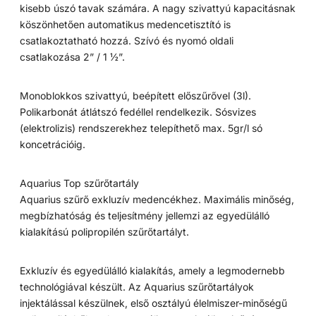
kisebb úszó tavak számára. A nagy szivattyú kapacitásnak
köszönhetően automatikus medencetisztító is
csatlakoztatható hozzá. Szívó és nyomó oldali
csatlakozása 2” / 1 ½”.
Monoblokkos szivattyú, beépített előszűrővel (3l).
Polikarbonát átlátszó fedéllel rendelkezik. Sósvizes
(elektrolizis) rendszerekhez telepíthető max. 5gr/l só
koncetrációig.
Aquarius Top szűrőtartály
Aquarius szűrő exkluzív medencékhez. Maximális minőség,
megbízhatóság és teljesítmény jellemzi az egyedülálló
kialakítású polipropilén szűrőtartályt.
Exkluzív és egyedülálló kialakítás, amely a legmodernebb
technológiával készült. Az Aquarius szűrőtartályok
injektálással készülnek, első osztályú élelmiszer-minőségű