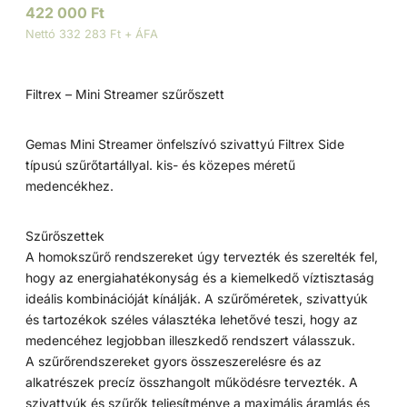
422 000
Ft
Nettó 332 283 Ft + ÁFA
Filtrex – Mini Streamer szűrőszett
Gemas Mini Streamer önfelszívó szivattyú Filtrex Side
típusú szűrőtartállyal. kis- és közepes méretű
medencékhez.
Szűrőszettek
A homokszűrő rendszereket úgy tervezték és szerelték fel,
hogy az energiahatékonyság és a kiemelkedő víztisztaság
ideális kombinációját kínálják. A szűrőméretek, szivattyúk
és tartozékok széles választéka lehetővé teszi, hogy az
medencéhez legjobban illeszkedő rendszert válasszuk.
A szűrőrendszereket gyors összeszerelésre és az
alkatrészek precíz összhangolt működésre tervezték. A
szivattyúk és szűrők teljesítménye a maximális áramlás és