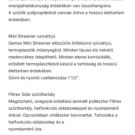
energiahatékonyság érdekében van összehangolva.
A szűrők polipropilénből vannak öntve a hosszú élettartam
érdekében.
Mini Streamer szivattyú
Gemas Mini Streamer előszűrős önfelszívó szivattyú,
termoplasztik műanyagból. Minden típusú kis méretű
medencéhez telepíthető. Minden eleme korrózióálló,
erősített termoplasztikból készül a tartósság és hosszú
élettartam érdekében.
Szívó és nyomó csatlakozása 1 1/2”.
Filtrex Side szűrőtartály
Megbízható, üvegszál erősítésű laminált poliészter Filtrex
szűrőtartály, hatfunkciós oldalszeleppel és nyomásmérő
órával. Opcionálisan vinilészter bevonattal. Tartozéka a
hatfunkciós oldalszelep és a
nyomásmérő óra.