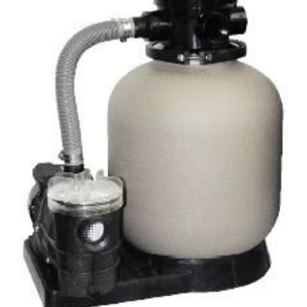
szűrőrendszereket gyors összeszerelésre és az
alkatrészek precíz összhangolt működésre tervezték. A
szivattyúk és szűrők teljesítménye a maximális áramlás és
energiahatékonyság érdekében van összehangolva. A
szűrők polipropilénből vannak öntve a hosszú élettartam
érdekében. Saci Optima szivattyú Átlátszó polikarbonát
fedéllel ellátott, nagy méretű szűrőkosárral rendelkezik,
amely könnyen lehetővé teszi a szűrőkosár telítettségének
ellenőrzését. A motor egyetlen része sem érintkezik a
vízzel, teljesen szigetelt. A ház és a járókerék üvegszállal
erősített polipropilénből készül, ami ellenáll a medencében
található vegyi anyagoknak, és hosszú élettartamot tesz
lehetővé. Kifejezetten alkalmas sós vízzel való
munkavégzésre, köszönhetően a rozsdamentes acél (AISI-
316) és szén-kerámia mechanikus tömítésnek, és az AISI
316 rozsdamentes tengelynek. Csatlakozások: belső menet
1½”, illetve D50 mm ragasztható hollander. OTH engedéllyel
rendelkezik. Neo szűrőtartály Tartós, korrózióálló
szűrőtartály, minden időjárási viszony közötti is maximális
teljesítmény. A 7 állású vezérlőszelep gyors és egyszerű