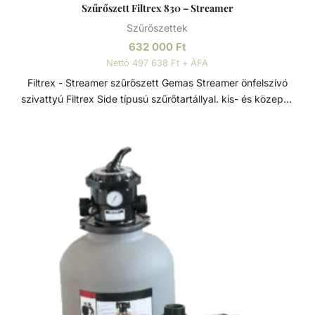
Szűrőszett Filtrex 830 – Streamer
Szűrőszettek
632 000
Ft
Nettó 497 638 Ft + ÁFA
Filtrex - Streamer szűrőszett Gemas Streamer önfelszívó
szivattyú Filtrex Side típusú szűrőtartállyal. kis- és közepes
méretű medencékhez. Szűrőszettek A homokszűrő
rendszereket úgy tervezték és szerelték fel, hogy az
energiahatékonyság és a kiemelkedő víztisztaság ideális
kombinációját kínálják. A szűrőméretek, szivattyúk és
tartozékok széles választéka lehetővé teszi, hogy az
medencéhez legjobban illeszkedő rendszert válasszuk. A
szűrőrendszereket gyors összeszerelésre és az
alkatrészek precíz összhangolt működésre tervezték. A
szivattyúk és szűrők teljesítménye a maximális áramlás és
energiahatékonyság érdekében van összehangolva. A
szűrők polipropilénből vannak öntve a hosszú élettartam
érdekében. Streamer szivattyú GEMAS Streamer előszűrős
önfelszívó szivattyú, termoplasztik műanyagból. Minden