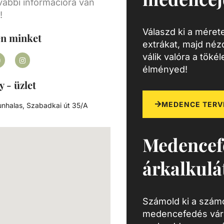
vábbi információra van
ű
!
hetővé
Válaszd ki a mérete
ét. A
en minket
extrákat, majd né
el,
válik valóra a töké
zállal
élményed!
l a
és
y - üzlet
tten
,
MEDENCE TERV
nhalas, Szabadkai út 35/A
6) és
AISI
Medencef
ató
árkalkulá
ly,
is
 és
Számold ki a számo
medencefedés várh
rs