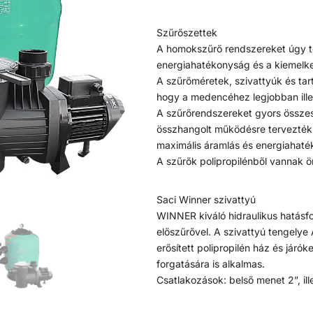
Szűrőszettek
A homokszűrő rendszereket úgy te
energiahatékonyság és a kiemelked
A szűrőméretek, szivattyúk és tar
hogy a medencéhez legjobban ille
A szűrőrendszereket gyors összes
összhangolt működésre tervezték.
maximális áramlás és energiahat
A szűrők polipropilénből vannak 
Saci Winner szivattyú
WINNER kiváló hidraulikus hatásf
előszűrővel. A szivattyú tengelye 
erősített polipropilén ház és járó
forgatására is alkalmas.
Csatlakozások: belső menet 2”, il