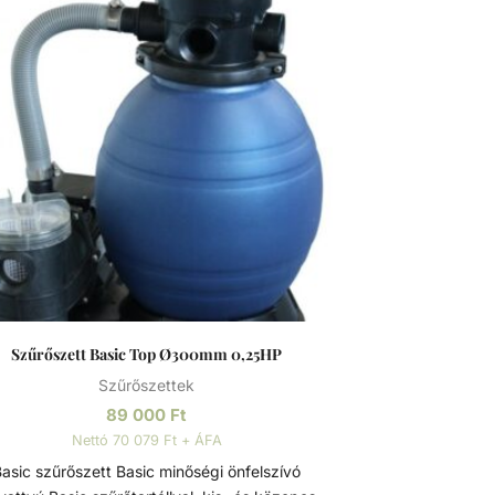
Szűrőszett Basic Top Ø300mm 0,25HP
Szűrőszettek
89 000
Ft
Nettó 70 079 Ft + ÁFA
sic szűrőszett Basic minőségi önfelszívó