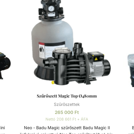
Szűrőszett Magic Top Ø480mm
Szűrőszettek
265 000
Ft
Nettó 208 661 Ft + ÁFA
Neo - Badu Magic szűrőszett Badu Magic II
Ba