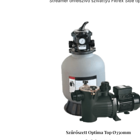
Streamer önfelszívó szivattyú Filtrex Side tí
szűrőtartállyal. kis- és közepes méretű
medencékhez. Szűrőszettek A homokszűrő
rendszereket úgy tervezték és szerelték fel,
az energiahatékonyság és a kiemelkedő
víztisztaság ideális kombinációját kínálják.
szűrőméretek, szivattyúk és tartozékok szé
választéka lehetővé teszi, hogy az medenc
legjobban illeszkedő rendszert válasszuk. 
szűrőrendszereket gyors összeszerelésre é
alkatrészek precíz összhangolt működés
tervezték. A szivattyúk és szűrők teljesítmé
maximális áramlás és energiahatékonysá
érdekében van összehangolva. A szűrő
polipropilénből vannak öntve a hosszú élett
érdekében. Mini Streamer szivattyú Gemas Mini
Streamer előszűrős önfelszívó szivattyú,
termoplasztik műanyagból. Minden típusú 
méretű medencéhez telepíthető. Minden e
Szűrőszett Optima Top Ø350mm
korrózióálló, erősített termoplasztikból kész