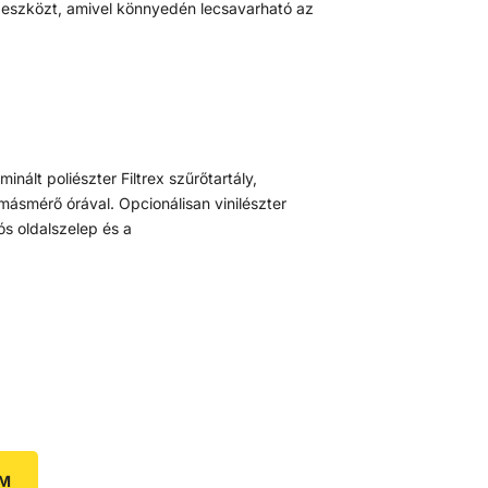
 eszközt, amivel könnyedén lecsavarható az
nált poliészter Filtrex szűrőtartály,
másmérő órával. Opcionálisan vinilészter
ós oldalszelep és a
EM