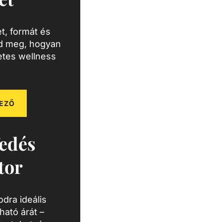
t, formát és
zd meg, hogyan
letes wellness
EZŐ
edés
tor
dra ideális
ató árát –