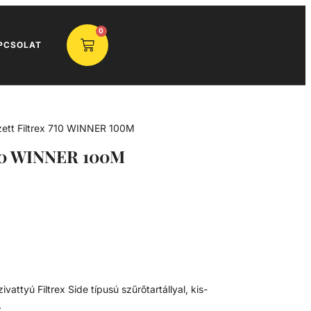
0
PCSOLAT
zett Filtrex 710 WINNER 100M
 710 WINNER 100M
vattyú Filtrex Side típusú szűrőtartállyal, kis-
.