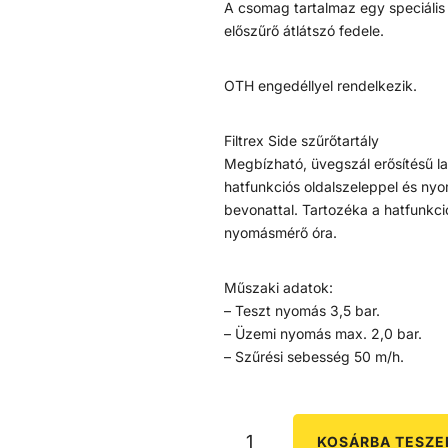
A csomag tartalmaz egy speciális
előszűrő átlátszó fedele.
OTH engedéllyel rendelkezik.
Filtrex Side szűrőtartály
Megbízható, üvegszál erősítésű lami
hatfunkciós oldalszeleppel és nyo
bevonattal. Tartozéka a hatfunkci
nyomásmérő óra.
Műszaki adatok:
– Teszt nyomás 3,5 bar.
– Üzemi nyomás max. 2,0 bar.
– Szűrési sebesség 50 m/h.
KOSÁRBA TESZ