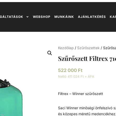
GÁLTATÁSOK
WEBSHOP
MUNKÁINK
AJÁNLATKÉRÉS
KA
Kezdőlap
/
Szűrőszettek
/ Szűrős
Szűrőszett Filtrex
522 000
Ft
Nettó 411 024 Ft + ÁFA
Filtrex – Winner szűrőszett
Saci Winner minőségi önfelszívó szi
és közepes méretű medencékhez