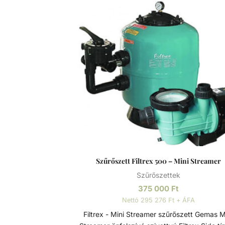
Szűrőszett Filtrex 500 – Mini Streamer
Szűrőszettek
375 000
Ft
Nettó 295 276 Ft + ÁFA
Filtrex - Mini Streamer szűrőszett Gemas Mini