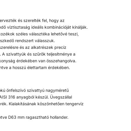
rvezték és szerelték fel, hogy az
ő víztisztaság ideális kombinációját kínálják.
tozékok széles választéka lehetővé teszi,
szkedő rendszert válasszuk.
zerelésre és az alkatrészek precíz
 A szivattyúk és szűrők teljesítménye a
ékonyság érdekében van összehangolva.
öntve a hosszú élettartam érdekében.
okú önfelszívó szivattyú nagyméretű
AISI 316 anyagból készül. Üvegszállal
kerék. Kialakításának köszönhetően tengervíz
letve D63 mm ragasztható hollander.