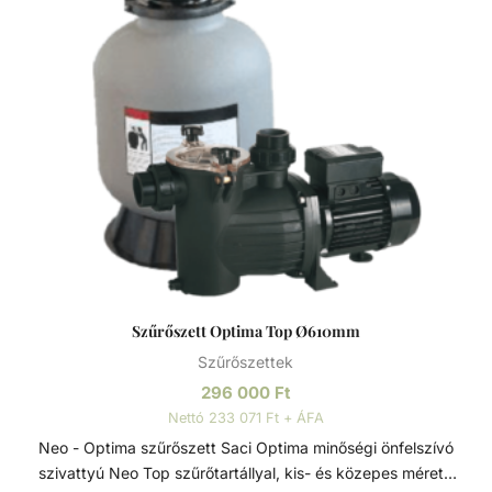
víztisztaság ideális kombinációját kínálják. A szűrőméretek,
szivattyúk és tartozékok széles választéka lehetővé teszi,
hogy az medencéhez legjobban illeszkedő rendszert
válasszuk. A szűrőrendszereket gyors összeszerelésre és
az alkatrészek precíz összhangolt működésre tervezték. A
szivattyúk és szűrők teljesítménye a maximális áramlás és
energiahatékonyság érdekében van összehangolva. A
szűrők polipropilénből vannak öntve a hosszú élettartam
érdekében. Basic szivattyú Termoplasztik műanyagból
lakossági medencék számára készült sokrétűen telepíthető
szivattyú. Minden eleme korrózióálló, termoplasztik
műanyagból készült, a tartósság és hosszú élettartam
érdekében. Szívó és nyomó csatlakozások típustól függően
Szűrőszett Optima Top Ø610mm
1 1/2” - D50 - D63. Neo szűrőtartály Tartós, korrózióálló
Szűrőszettek
szűrőtartály, minden időjárási viszony közötti is maximális
teljesítmény. A 7 állású vezérlőszelep gyors és egyszerű
296 000
Ft
szűrőcserét tesz lehetővé. Nagynyomású homok/víz
Nettó 233 071 Ft + ÁFA
leeresztő a gyors téliesítéshez vagy szervizeléshez. A felső
Neo - Optima szűrőszett Saci Optima minőségi önfelszívó
diffúzor biztosítja a víz egyenletes eloszlását a homokágy
szivattyú Neo Top szűrőtartállyal, kis- és közepes méretű
tetején; ami sima, szabadon áramló teljesítményt biztosít.