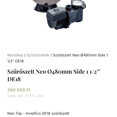
Kezdőlap
/
Szűrőszettek
/ Szűrőszett Neo Ø480mm Side 1
1/2″ DE18
Szűrőszett Neo Ø480mm Side 1 1/2″
DE18
340 000
Ft
Nettó 267 717 Ft + ÁFA
Neo Top – InverEco DE18 szűrőszett