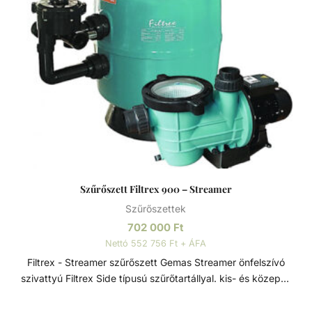
Szűrőszett Filtrex 900 – Streamer
Szűrőszettek
702 000
Ft
Nettó 552 756 Ft + ÁFA
Filtrex - Streamer szűrőszett Gemas Streamer önfelszívó
szivattyú Filtrex Side típusú szűrőtartállyal. kis- és közepes
méretű medencékhez. Szűrőszettek A homokszűrő
rendszereket úgy tervezték és szerelték fel, hogy az