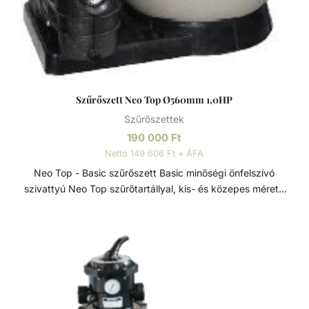
Tartozéka a hatfunkciós oldalszelep és a nyomásmérő óra.
Műszaki adatok: - Teszt nyomás 3,5 bar. - Üzemi nyomás
max. 2,0 bar. - Szűrési sebesség 50 m/h.
Szűrőszett Neo Top Ø560mm 1,0HP
Szűrőszettek
190 000
Ft
Nettó 149 606 Ft + ÁFA
Neo Top - Basic szűrőszett Basic minőségi önfelszívó
szivattyú Neo Top szűrőtartállyal, kis- és közepes méretű
medencékhez ajánlott. A szett része egy megbízható és
tartós, termoplasztik műanyag házú szivattyú, PP
alapanyagú, ellenálló szűrőtartály 6 útú váltószeleppel.
Továbbá minden, a szett összeálításához szükséges
alkatrész, amely az optimális működést biztosítja.
Szűrőszettek A homokszűrő rendszereket úgy tervezték és
szerelték fel, hogy az energiahatékonyság és a kiemelkedő