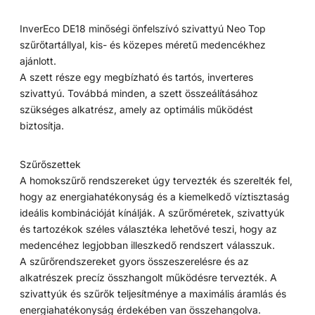
InverEco DE18 minőségi önfelszívó szivattyú Neo Top
szűrőtartállyal, kis- és közepes méretű medencékhez
ajánlott.
A szett része egy megbízható és tartós, inverteres
szivattyú. Továbbá minden, a szett összeálításához
szükséges alkatrész, amely az optimális működést
biztosítja.
Szűrőszettek
A homokszűrő rendszereket úgy tervezték és szerelték fel,
hogy az energiahatékonyság és a kiemelkedő víztisztaság
ideális kombinációját kínálják. A szűrőméretek, szivattyúk
és tartozékok széles választéka lehetővé teszi, hogy az
medencéhez legjobban illeszkedő rendszert válasszuk.
A szűrőrendszereket gyors összeszerelésre és az
alkatrészek precíz összhangolt működésre tervezték. A
szivattyúk és szűrők teljesítménye a maximális áramlás és
energiahatékonyság érdekében van összehangolva.