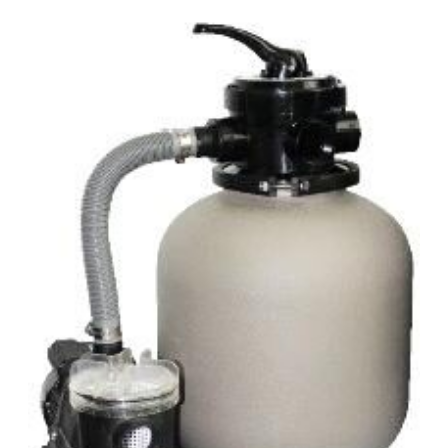
energiahatékonyság és a kiemelkedő víztisztaság ideális
kombinációját kínálják. A szűrőméretek, szivattyúk és
tartozékok széles választéka lehetővé teszi, hogy az
medencéhez legjobban illeszkedő rendszert válasszuk. A
szűrőrendszereket gyors összeszerelésre és az
alkatrészek precíz összhangolt működésre tervezték. A
szivattyúk és szűrők teljesítménye a maximális áramlás és
energiahatékonyság érdekében van összehangolva. A
szűrők polipropilénből vannak öntve a hosszú élettartam
érdekében. Streamer szivattyú GEMAS Streamer előszűrős
önfelszívó szivattyú, termoplasztik műanyagból. Minden
típusú kis méretű medencéhez telepíthető. Minden eleme
korrózióálló, erősített termoplasztikból készül a tartósság
és hosszú élettartam érdekében. 1/2 HP-ig D50-es
csatlakozás, az afeletti méretek D63 hollanderes
csatlakozásúak. 2850 rpm- IP 55 motorvédelem. Filtrex
Side szűrőtartály Megbízható, üvegszál erősítésű laminált
poliészter Filtrex szűrőtartály, hatfunkciós oldalszeleppel és
nyomásmérő órával. Opcionálisan vinilészter bevonattal.