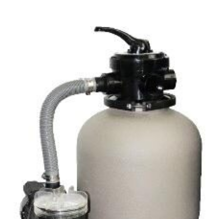
medencékhez ajánlott. Szűrőszettek A homokszűrő
Precíziósan megtervezett öntisztító oldalsó csatornák a
rendszereket úgy tervezték és szerelték fel, hogy az
kiegyensúlyozott áramlás és visszamosás, valamint a
energiahatékonyság és a kiemelkedő víztisztaság ideális
könnyű szervizelhetőség érdekében.
kombinációját kínálják. A szűrőméretek, szivattyúk és
tartozékok széles választéka lehetővé teszi, hogy az
medencéhez legjobban illeszkedő rendszert válasszuk. A
szűrőrendszereket gyors összeszerelésre és az
alkatrészek precíz összhangolt működésre tervezték. A
szivattyúk és szűrők teljesítménye a maximális áramlás és
energiahatékonyság érdekében van összehangolva. A
szűrők polipropilénből vannak öntve a hosszú élettartam
érdekében. Saci Optima szivattyú Átlátszó polikarbonát
fedéllel ellátott, nagy méretű szűrőkosárral rendelkezik,
amely könnyen lehetővé teszi a szűrőkosár telítettségének
ellenőrzését. A motor egyetlen része sem érintkezik a
vízzel, teljesen szigetelt. A ház és a járókerék üvegszállal
erősített polipropilénből készül, ami ellenáll a medencében
található vegyi anyagoknak, és hosszú élettartamot tesz
lehetővé. Kifejezetten alkalmas sós vízzel való
munkavégzésre, köszönhetően a rozsdamentes acél (AISI-