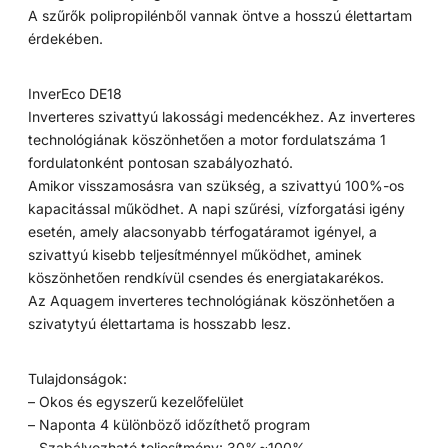
A szűrők polipropilénből vannak öntve a hosszú élettartam
érdekében.
InverEco DE18
Inverteres szivattyú lakossági medencékhez. Az inverteres
technológiának köszönhetően a motor fordulatszáma 1
fordulatonként pontosan szabályozható.
Amikor visszamosásra van szükség, a szivattyú 100%-os
kapacitással működhet. A napi szűrési, vízforgatási igény
esetén, amely alacsonyabb térfogatáramot igényel, a
szivattyú kisebb teljesítménnyel működhet, aminek
köszönhetően rendkívül csendes és energiatakarékos.
Az Aquagem inverteres technológiának köszönhetően a
szivatytyú élettartama is hosszabb lesz.
Tulajdonságok:
– Okos és egyszerű kezelőfelület
– Naponta 4 különböző időzíthető program
– Szabályozható teljesítmény: 30%~100%