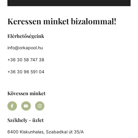
diffúzor biztosítja a víz egyenletes eloszlását a homokágy
tetején; ami sima, szabadon áramló teljesítményt biztosít.
Precíziósan megtervezett öntisztító oldalsó csatornák a
Keressen minket bizalommal!
kiegyensúlyozott áramlás és visszamosás, valamint a
könnyű szervizelhetőség érdekében.
Elérhetőségeink
info@orkapool.hu
+36 30 58 747 38
+36 30 96 591 04
Kövessen minket
Székhely - üzlet
6400 Kiskunhalas, Szabadkai út 35/A