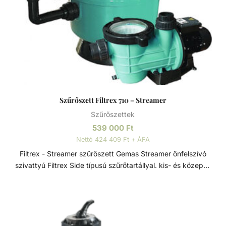
Szűrőszett Filtrex 710 – Streamer
Szűrőszettek
539 000
Ft
Nettó 424 409 Ft + ÁFA
Filtrex - Streamer szűrőszett Gemas Streamer önfelszívó
szivattyú Filtrex Side típusú szűrőtartállyal. kis- és közepes
méretű medencékhez. Szűrőszettek A homokszűrő
rendszereket úgy tervezték és szerelték fel, hogy az
energiahatékonyság és a kiemelkedő víztisztaság ideális
kombinációját kínálják. A szűrőméretek, szivattyúk és
tartozékok széles választéka lehetővé teszi, hogy az