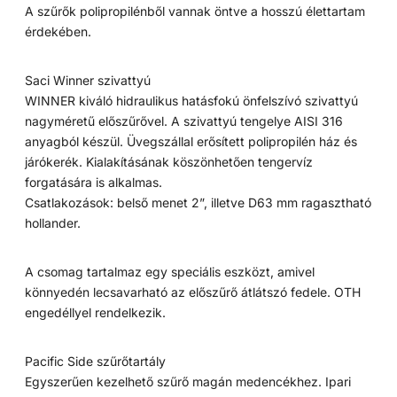
A szűrők polipropilénből vannak öntve a hosszú élettartam
érdekében.
Saci Winner szivattyú
WINNER kiváló hidraulikus hatásfokú önfelszívó szivattyú
nagyméretű előszűrővel. A szivattyú tengelye AISI 316
anyagból készül. Üvegszállal erősített polipropilén ház és
járókerék. Kialakításának köszönhetően tengervíz
forgatására is alkalmas.
Csatlakozások: belső menet 2”, illetve D63 mm ragasztható
hollander.
A csomag tartalmaz egy speciális eszközt, amivel
könnyedén lecsavarható az előszűrő átlátszó fedele. OTH
engedéllyel rendelkezik.
Pacific Side szűrőtartály
Egyszerűen kezelhető szűrő magán medencékhez. Ipari