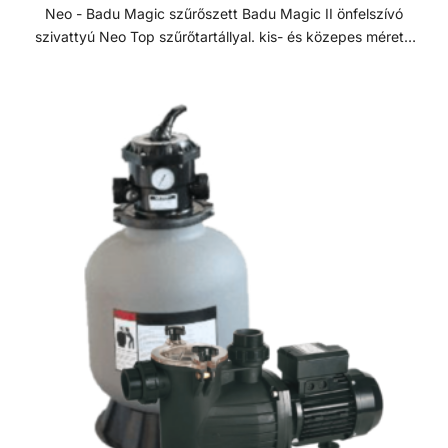
Neo - Badu Magic szűrőszett Badu Magic II önfelszívó
szivattyú Neo Top szűrőtartállyal. kis- és közepes méretű
medencékhez. Szűrőszettek A homokszűrő rendszereket
úgy tervezték és szerelték fel, hogy az
energiahatékonyság és a kiemelkedő víztisztaság ideális
kombinációját kínálják. A szűrőméretek, szivattyúk és
tartozékok széles választéka lehetővé teszi, hogy az
medencéhez legjobban illeszkedő rendszert válasszuk. A
szűrőrendszereket gyors összeszerelésre és az
alkatrészek precíz összhangolt működésre tervezték. A
szivattyúk és szűrők teljesítménye a maximális áramlás és
energiahatékonyság érdekében van összehangolva. A
szűrők polipropilénből vannak öntve a hosszú élettartam
érdekében. Badu Magic II szivattyú Lakossági szegmens
számára fejlesztett önfelszívó, monoblokkos, keringető
szivattyú beépített előszűrővel kis és közepes méretű
medencékhez. Nagy hatásfokú megbízható német
szivattyú márka földfelszín feletti medencékhez. Sósvizes
rendszerekhez is telepíthető, max 5 g/l só koncentrációig.