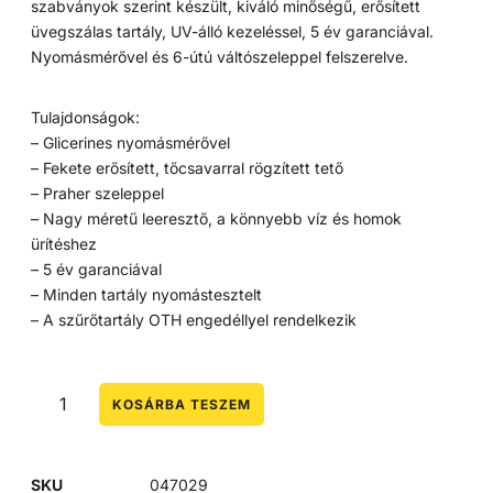
szabványok szerint készült, kiváló minőségű, erősített
üvegszálas tartály, UV-álló kezeléssel, 5 év garanciával.
Nyomásmérővel és 6-útú váltószeleppel felszerelve.
Tulajdonságok:
– Glicerines nyomásmérővel
– Fekete erősített, tőcsavarral rögzített tető
– Praher szeleppel
– Nagy méretű leeresztő, a könnyebb víz és homok
ürítéshez
– 5 év garanciával
– Minden tartály nyomástesztelt
– A szűrőtartály OTH engedéllyel rendelkezik
KOSÁRBA TESZEM
SKU
047029