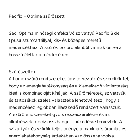
Pacific – Optima szűrőszett
Saci Optima minőségi önfelszívó szivattyú Pacific Side
típusú szűrőtartállyal, kis- és közepes méretű
medencékhez. A szűrők polipropilénből vannak öntve a
hosszú élettartam érdekében.
Szűrőszettek
A homokszűrő rendszereket úgy tervezték és szerelték fel,
hogy az energiahatékonyság és a kiemelkedő víztisztaság
ideális kombinációját kínálják. A szűrőméretek, szivattyúk
és tartozékok széles választéka lehetővé teszi, hogy a
medencéhez legjobban illeszkedő rendszert válasszuk.
A szűrőrendszereket gyors összeszerelésre és az
alkatrészek precíz összhangolt működésre tervezték. A
szivattyúk és szűrők teljesítménye a maximális áramlás és
energiahatékonyság érdekében van összehangolva.