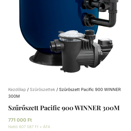
Kezdőlap
/
Szűrőszettek
/ Szűrőszett Pacific 900 WINNER
300M
Szűrőszett Pacific 900 WINNER 300M
771 000
Ft
Nettó 607 087 Ft + ÁFA