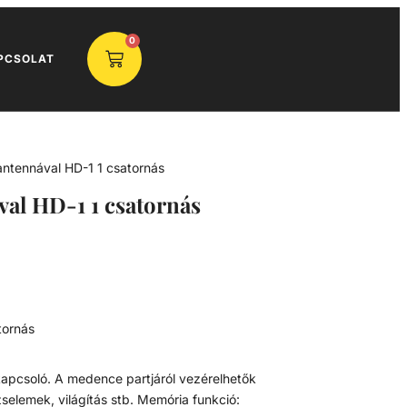
0
PCSOLAT
antennával HD-1 1 csatornás
val HD-1 1 csatornás
tornás
kapcsoló. A medence partjáról vezérelhetők
zselemek, világítás stb. Memória funkció: