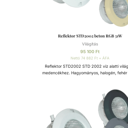
Reflektor STD2002 beton RGB 31W
Világítás
95 100
Ft
Nettó 74 882 Ft + ÁFA
Reflektor STD2002 STD 2002 víz alatti világítás
medencékhez. Hagyományos, halogén, fehér
RGB LED-es 12V PAR 56 izzóval, 2 x 4mm kábe
2,5m hosszal. Az előlap rozsdamentes rögz
mechanizmussal van ellátva. Opcionálisa
rozsdamentes acél előlappal. Rozsdamentes acél
A rozsdamentes acél (más néven inox acél)
magasabb krómtartalmú acélötvözet, me
ellenállóbb a rozsdával, foltosodással szemb
a nevével ellentétben képes a rozsdásodás