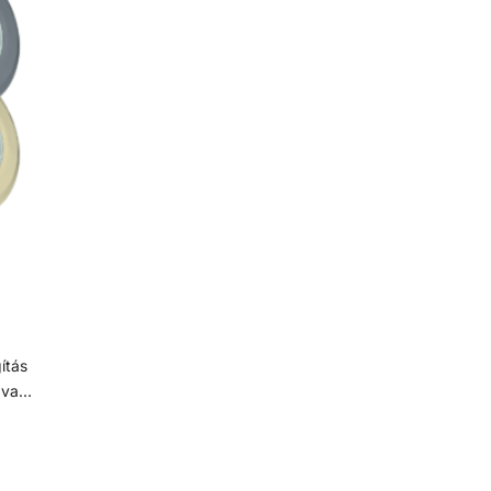
as
magasabb krómtartalmú acélötvözet, mely
m
zött.
ellenállóbb a rozsdával, foltosodással szemben, de
ellen
a nevével ellentétben képes a rozsdásodásra,
a 
ását,
különösen alacsony oxigéntartalmú, magas
k
geibe
sótartalmú vagy nem szellőző körülmények között.
sóta
A króm-oxid passzív réteget képez, ami
megelőzi/lassítja a felület további rozsdásodását,
mege
és megakadályozza annak az acél belső rétegeibe
és m
történő haladását.
 vagy
llel,
ítő
n