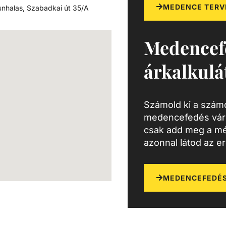
MEDENCE TERV
nhalas, Szabadkai út 35/A
Medencef
árkalkulá
Számold ki a számo
medencefedés várh
csak add meg a mé
azonnal látod az e
MEDENCEFEDÉS