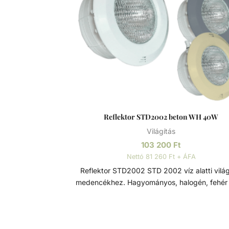
különösen alacsony oxigéntartalmú, mag
sótartalmú vagy nem szellőző körülmények kö
A króm-oxid passzív réteget képez, ami
megelőzi/lassítja a felület további rozsdásod
és megakadályozza annak az acél belső réte
történő haladását.
Reflektor STD2002 beton WH 40W
Világítás
103 200
Ft
Nettó 81 260 Ft + ÁFA
Reflektor STD2002 STD 2002 víz alatti világítás
medencékhez. Hagyományos, halogén, fehér
RGB LED-es 12V PAR 56 izzóval, 2 x 4mm kábe
2,5m hosszal. Az előlap rozsdamentes rögz
mechanizmussal van ellátva. Opcionálisa