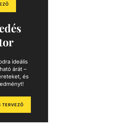
EZŐ
edés
tor
dra ideális
ató árát –
reteket, és
redményt!
 TERVEZŐ