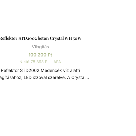
Reflektor STD2002 beton Crystal WH 50W
Világítás
100 200
Ft
Nettó 78 898 Ft + ÁFA
Reflektor STD2002 Medencék víz alatti
lágításához, LED izzóval szerelve. A Crystal
pusú LED izzó speciális gyantája, a víztiszta
ikarbonát lencse, és a kiváló minőségű SMD
D fényforrások együttesen kiváló fényerőt,
lettartamot biztosítanak. 2,5 méter kábellel
llítva: 2x1,5 Ø8 mm. Az előlap rozsdamentes
ítő mechanizmussal van ellátva. Opcionálisan
mentes acél előlappal. Rozsdamentes acél
ozsdamentes acél (más néven inox acél) egy