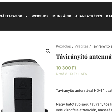
GÁLTATÁSOK
WEBSHOP
MUNKÁINK
AJÁNLATKÉRÉS
KA
Kezdőlap
/
Világítás
/ Távirányító 
Távirányító antenná
10 300
Ft
Nettó 8 110 Ft + ÁFA
Távirányító antennával HD-1 1 csa
Nagy hatótávolságú távirányítós 
vele különféle attrakciók, masszá