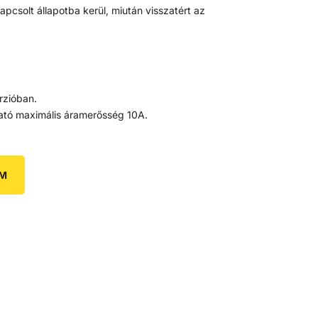
pcsolt állapotba kerül, miután visszatért az
erzióban.
ató maximális áramerősség 10A.
EM