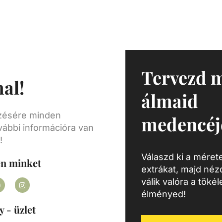
 egy
ly
en, de
ra,
as
zött.
Tervezd 
al!
ását,
álmaid
geibe
ezésére minden
medencéj
vábbi információra van
!
Válaszd ki a mérete
en minket
extrákat, majd né
válik valóra a töké
élményed!
y - üzlet