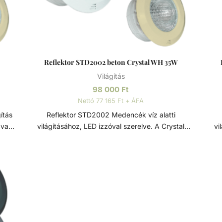
Reflektor STD2002 beton Crystal WH 35W
Világítás
98 000
Ft
Nettó 77 165 Ft + ÁFA
Reflektor STD2002 Medencék víz alatti
 vagy
világításához, LED izzóval szerelve. A Crystal
vi
llel,
típusú LED izzó speciális gyantája, a víztiszta
tí
ítő
polikarbonát lencse, és a kiváló minőségű SMD
pol
n
LED fényforrások együttesen kiváló fényerőt,
LE
élettartamot biztosítanak. 2,5 méter kábellel
é
 egy
szállítva: 2x1,5 Ø8 mm. Az előlap rozsdamentes
szá
ly
rögzítő mechanizmussal van ellátva. Opcionálisan
rögz
en, de
rozsdamentes acél előlappal. Rozsdamentes acél
rozsda
ra,
A rozsdamentes acél (más néven inox acél) egy
A r