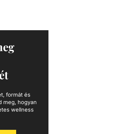
meg
ét
t, formát és
zd meg, hogyan
letes wellness