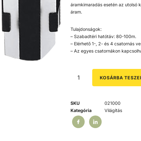
áramkimaradás esetén az utolsó ka
áram.
Tulajdonságok:
– Szabadtéri hatótáv: 80-100m.
– Elérhető 1-, 2- és 4 csatornás v
– Az egyes csatornákon kapcsolh
KOSÁRBA TESZ
SKU
021000
Kategória
Világítás