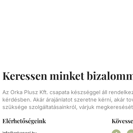
tartozék, a szolártakarók egyszerű, biztons
hatékony és gyors felhelyezésére és eltávolít
Méretek: - 3 x 200cm
Keressen minket bizalomm
Az Orka Plusz Kft. csapata készséggel áll rendelk
kérdésben. Akár árajánlatot szeretne kérni, akár to
szüksége szolgáltatásainkról, várjuk megkeresését
Elérhetőségeink
Kövess
info@orkapool.hu