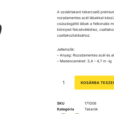
A szolártakaró tekercselő prémiu
rozsdamentes acél lábakkal készü
csúszásgátló lábak a felborulás 
könnyed felcsévéléshez, csatlako
csatlakoztatásához.
Jellemzők:
– Anyag: Rozsdamentes acél és a
– Medenceméret: 3,4 – 4,7 m -ig
KOSÁRBA TESZ
SKU
171006
Kategória
Takarók