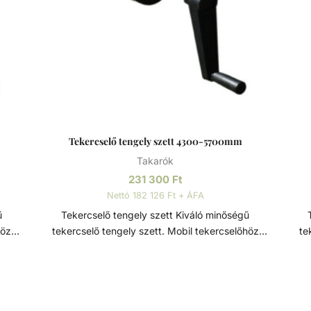
Tekercselő tengely szett 4300-5700mm
Takarók
231 300
Ft
Nettó 182 126 Ft + ÁFA
Tekercselő tengely szett Kiváló minőségű
T
höz
tekercselő tengely szett. Mobil tekercselőhöz
te
ágos,
tartozék, a szolártakarók egyszerű, biztonságos,
ására.
hatékony és gyors felhelyezésére és eltávolítására.
Méretek: - Ø110 - 4300-5700mm