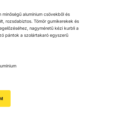
m minőségű alumínium csövekből és
lt, rozsdabiztos. Tömör gumikerekek és
megelőzéséhez, nagyméretű kézi kurbli a
zó pántok a szolártakaró egyszerű
lumínium
EM