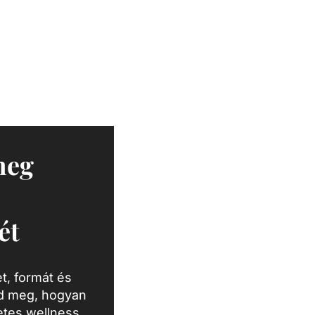
meg
ét
t, formát és
zd meg, hogyan
letes wellness