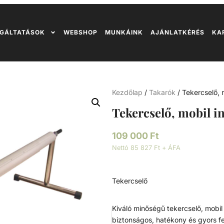
GÁLTATÁSOK
WEBSHOP
MUNKÁINK
AJÁNLATKÉRÉS
KA
Kezdőlap
/
Takarók
/ Tekercselő, 
Tekercselő, mobil in
109 000
Ft
Nettó 85 827 Ft + ÁFA
Tekercselő
Kiváló minőségű tekercselő, mobil 
biztonságos, hatékony és gyors fel