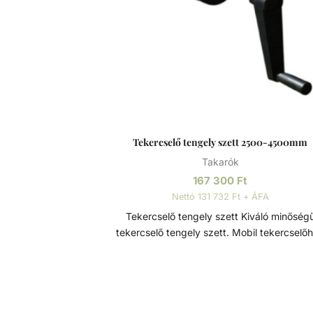
Tekercselő tengely szett 2500-4500mm
Takarók
167 300
Ft
Nettó 131 732 Ft + ÁFA
Tekercselő tengely szett Kiváló minőségű
tekercselő tengely szett. Mobil tekercselő
tartozék, a szolártakarók egyszerű, biztons
hatékony és gyors felhelyezésére és eltávolít
Méretek: - Ø110 - 2500-4500mm