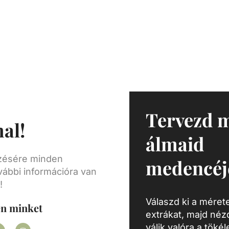
ágos,
ására.
Tervezd 
al!
álmaid
ezésére minden
medencéj
vábbi információra van
!
Válaszd ki a mérete
en minket
extrákat, majd né
válik valóra a töké