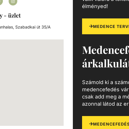
élményed!
y - üzlet
MEDENCE TERV
nhalas, Szabadkai út 35/A
Medencef
árkalkulá
Számold ki a számo
medencefedés várh
csak add meg a mé
azonnal látod az e
MEDENCEFEDÉS