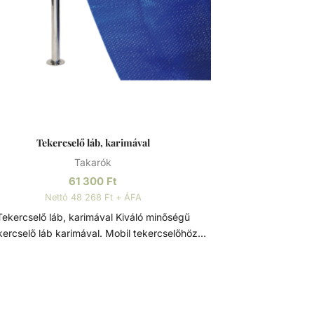
Tekercselő láb, karimával
Takarók
61 300
Ft
Nettó 48 268 Ft + ÁFA
ekercselő láb, karimával Kiváló minőségű
kercselő láb karimával. Mobil tekercselőhöz
tartozék.