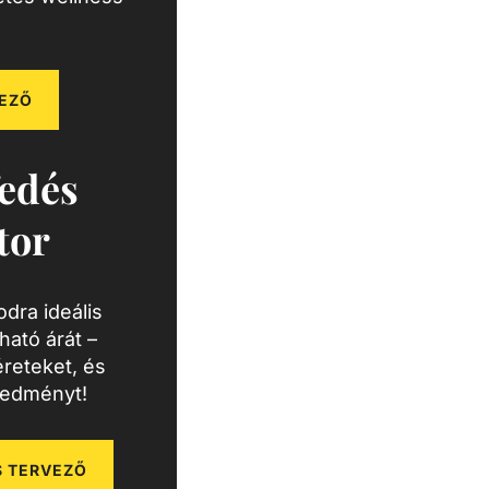
EZŐ
edés
tor
dra ideális
ató árát –
reteket, és
redményt!
 TERVEZŐ