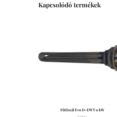
Kapcsolódó termékek
Fűtőszál Evo D-EWT 9 kW