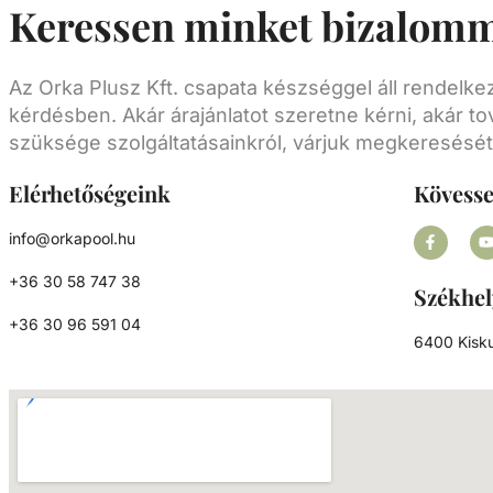
Keressen minket bizalomm
tekercscsöves hőcserélőt, ezeket is közvetle
medence vízkörforgásába vagy a bypass
rendszeren keresztül kell beépíteni. Tulajdonságai:
- Rögzítéshez a rozsdamentes bilincs tartozé
Az Orka Plusz Kft. csapata készséggel áll rendelk
Max. nyomás fűtési oldal: 10 bar - Max. nyomás
kérdésben. Akár árajánlatot szeretne kérni, akár to
medence oldal: 3 bar
szüksége szolgáltatásainkról, várjuk megkeresését
Elérhetőségeink
Kövess
info@orkapool.hu
+36 30 58 747 38
Székhel
+36 30 96 591 04
6400 Kisku