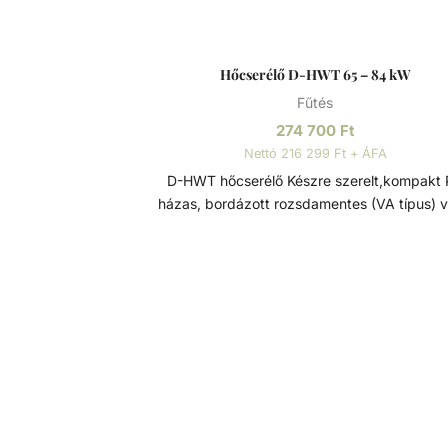
Hőcserélő D-HWT 65 – 84 kW
Fűtés
274 700
Ft
Nettó 216 299 Ft + ÁFA
D-HWT hőcserélő Készre szerelt,kompakt PP
házas, bordázott rozsdamentes (VA típus) 
titán (TI típus)csőspirálos nagy hatékonys
hőcserélő. Medencék, pezsgőfürdők, fürdőt
fűtésére. Víz/víz hőcserélő, sima, keresztá
tekercselt csővel, korszerű hegesztéssel és k
minőségű megmunkálással. A készülék hos
élettartamát az anyag festéssel, passziváláss
külső elektropolírozással történő kikészíté
garantálja. Ezek a hőcserélők maximális
energiahatékonyságot kínálnak minimáli
nyomásveszteség mellett. Mint minden