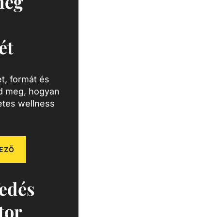
meg
ét
t, formát és
zd meg, hogyan
letes wellness
EZŐ
edés
tor