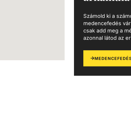
Számold ki a számo
medencefedés várh
csak add meg a mé
azonnal látod az e
MEDENCEFEDÉS