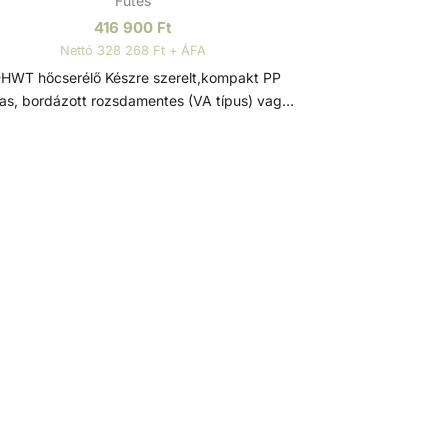
Fűtés
416 900
Ft
Nettó 328 268 Ft + ÁFA
 hőcserélő Készre szerelt,kompakt PP
as, bordázott rozsdamentes (VA típus) vagy
tán (TI típus)csőspirálos nagy hatékonyságú
serélő. Medencék, pezsgőfürdők, fürdőtavak
ésére. Víz/víz hőcserélő, sima, keresztáramú
rcselt csővel, korszerű hegesztéssel és kiváló
nőségű megmunkálással. A készülék hosszú
tartamát az anyag festéssel, passziválással és
ülső elektropolírozással történő kikészítése
garantálja. Ezek a hőcserélők maximális
energiahatékonyságot kínálnak minimális
nyomásveszteség mellett. Mint minden
rcscsöves hőcserélőt, ezeket is közvetlenül a
medence vízkörforgásába vagy a bypass-
ren keresztül kell beépíteni. Tulajdonságai:
gzítéshez a rozsdamentes bilincs tartozék. -
nyomás fűtési oldal: 10 bar - Max. nyomás