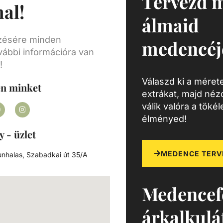
Tervezd 
al!
nül a
-
álmaid
k. -
ezésére minden
medencéj
vábbi információra van
!
Válaszd ki a mérete
en minket
extrákat, majd né
válik valóra a töké
élményed!
y - üzlet
MEDENCE TERV
nhalas, Szabadkai út 35/A
Medencef
árkalkulá