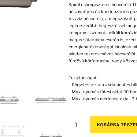
Spirál csőregiszteres hőcserélő 
hőszivattyús és kondenzációs gá
Víz/víz hőcserélő, a megszokott p
legkorszerűbb hegesztéssel megm
kompromisszumok nélküli korrózió
magas sótartalma esetén is, ezért
energiahatékonyságot kínálnak mi
minden tekercscsöves hőcserélőt, e
fürdővízkörforgásba, vagy közvet
Tulajdonságai:
– Rögzítéshez a rozsdamentes bili
– Max. nyomás fűtési oldal: 10 bar
– Max. nyomás medence oldal: 3 
KOSÁRBA TESZ