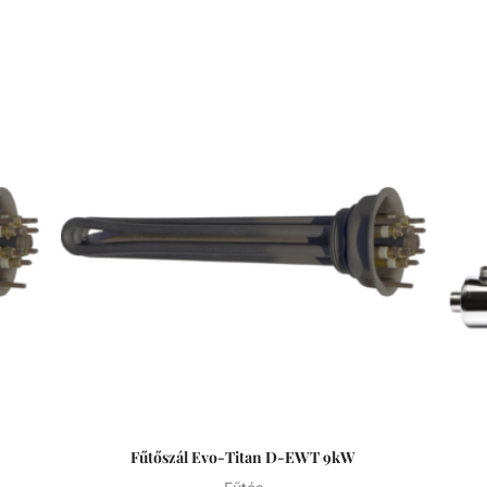
Fűtőszál Evo-Titan D-EWT 9kW