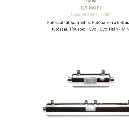
Fűtés
125 100
Ft
Nettó 98 504 Ft + ÁFA
Fűtőszál fűtőpatronhoz Fűtőpatron alkatrész -
fűtőszál. Típusok: - Evo - Evo Titán - Mini
Fűtőpatronok Elektromos hőcserélők a D-EW
termékcsaládból, 0-40 °C-os szabályzó
termosztáttal, 55 °C-os biztonsági termosztá
lassú víz elleni védelemre szolgáló
áramlásszabályozóval és Incoloy 825-ből kés
rendkívül korrózióálló fűtőrudakkal, rendkí
sokoldalúan alkalmazhatók - úszómedenc
pezsgőfürdők és hasonló létesítmények fűté