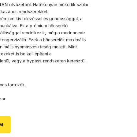
TITAN ötvözetből. Hatékonyan működik szolár,
zkazános rendszerekkel.
rémium kivitelezéssel és gondossággal, a
unkálva. Ez a prémium hőcserélő
állósággal rendelkezik, még a medencevíz
 tengervízálló. Ezek a hőcserélők maximális
nimális nyomásveszteség mellett. Mint
zeket is be kell építeni a
lenül, vagy a bypass-rendszeren keresztül.
ncs tartozék.
bar
EM