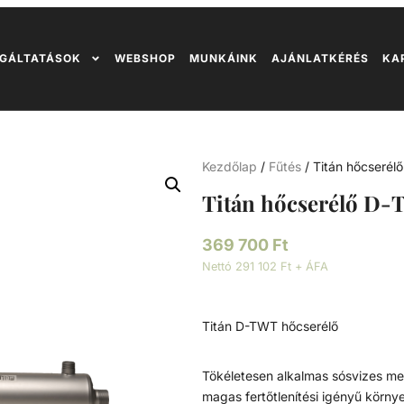
GÁLTATÁSOK
WEBSHOP
MUNKÁINK
AJÁNLATKÉRÉS
KA
Kezdőlap
/
Fűtés
/ Titán hőcseré
Titán hőcserélő D-
369 700
Ft
Nettó 291 102 Ft + ÁFA
Titán D-TWT hőcserélő
Tökéletesen alkalmas sósvizes m
magas fertőtlenítési igényű körny