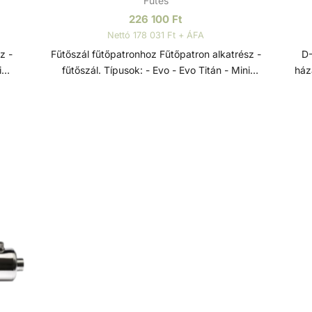
Fűtés
226 100
Ft
Nettó 178 031 Ft + ÁFA
Fűtőszál fűtőpatronhoz Fűtőpatron alkatrész -
D-HWT
fűtőszál. Típusok: - Evo - Evo Titán - Mini
ház
T Evo
Fűtőpatronok Elektromos hőcserélők a D-EWT Evo
ti
termékcsaládból, 0-40 °C-os szabályzó
hőc
ttal,
termosztáttal, 55 °C-os biztonsági termosztáttal,
fűt
lassú víz elleni védelemre szolgáló
teke
zült,
áramlásszabályozóval és Incoloy 825-ből készült,
mi
vül
rendkívül korrózióálló fűtőrudakkal, rendkívül
élet
ék,
sokoldalúan alkalmazhatók - úszómedencék,
k
sére.
pezsgőfürdők és hasonló létesítmények fűtésére.
teke
rendsze
- Rö
Max. 