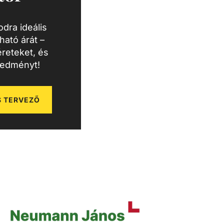
dra ideális
ató árát –
reteket, és
redményt!
 TERVEZŐ