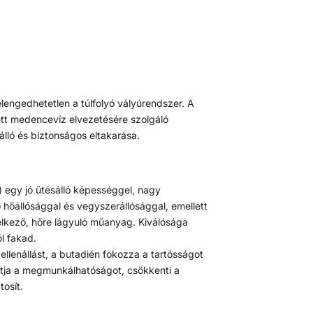
lengedhetetlen a túlfolyó vályúrendszer. A
ett medencevíz elvezetésére szolgáló
álló és biztonságos eltakarása.
l) egy jó ütésálló képességgel, nagy
 hőállósággal és vegyszerállósággal, emellett
delkező, hőre lágyuló műanyag. Kiválósága
l fakad.
i ellenállást, a butadién fokozza a tartósságot
avítja a megmunkálhatóságot, csökkenti a
tosít.