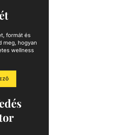
ét
t, formát és
zd meg, hogyan
letes wellness
EZŐ
edés
tor