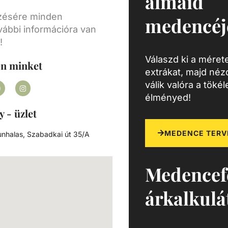
álmaid
ezésére minden
medencéj
vábbi információra van
!
Válaszd ki a mérete
en minket
extrákat, majd né
válik valóra a töké
élményed!
y - üzlet
MEDENCE TERV
nhalas, Szabadkai út 35/A
Medencef
árkalkulá