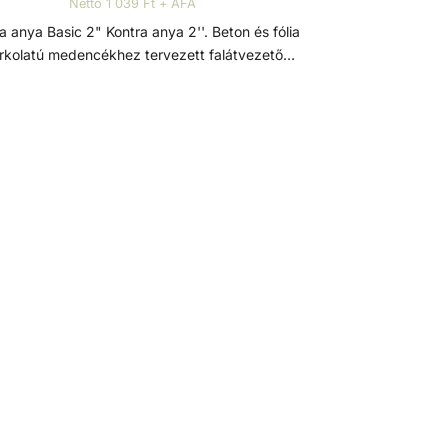
Nettó 1 039 Ft + ÁFA
Basic 2" Kontra anya 2''. Beton és fólia
rkolatú medencékhez tervezett falátvezető
ozék, kíváló minőségő ABS műanyagból. ABS
ag Az ABS (akrilnitril-butadién-sztirol) egy jó
ésálló képességgel, nagy keménységgel és
szilárdsággal, jó hőállósággal és
vegyszerállósággal, emellett jó zaj és
zgéscsillapítással rendelkező, hőre lágyuló
műanyag. Kiválósága különböző anyagai
ából fakad. Az akrilnitril növeli a hő- és
i ellenállást, a butadién fokozza a tartósságot
és szívósságot, a sztirol pedig javítja a
unkálhatóságot, csökkenti a költségeket és
fényes felületet biztosít.