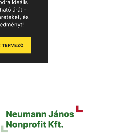
dra ideális
ató árát –
reteket, és
redményt!
 TERVEZŐ