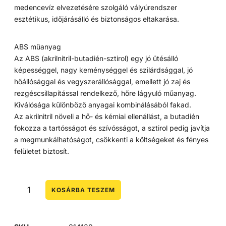
medencevíz elvezetésére szolgáló vályúrendszer
esztétikus, időjárásálló és biztonságos eltakarása.
ABS műanyag
Az ABS (akrilnitril-butadién-sztirol) egy jó ütésálló
képességgel, nagy keménységgel és szilárdsággal, jó
hőállósággal és vegyszerállósággal, emellett jó zaj és
rezgéscsillapítással rendelkező, hőre lágyuló műanyag.
Kiválósága különböző anyagai kombinálásából fakad.
Az akrilnitril növeli a hő- és kémiai ellenállást, a butadién
fokozza a tartósságot és szívósságot, a sztirol pedig javítja
a megmunkálhatóságot, csökkenti a költségeket és fényes
felületet biztosít.
KOSÁRBA TESZEM