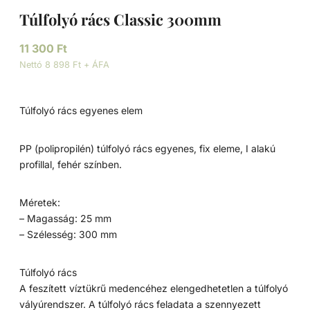
Túlfolyó rács Classic 300mm
11 300
Ft
Nettó 8 898 Ft + ÁFA
Túlfolyó rács egyenes elem
PP (polipropilén) túlfolyó rács egyenes, fix eleme, I alakú
profillal, fehér színben.
Méretek:
– Magasság: 25 mm
– Szélesség: 300 mm
Túlfolyó rács
A feszített víztükrű medencéhez elengedhetetlen a túlfolyó
vályúrendszer. A túlfolyó rács feladata a szennyezett