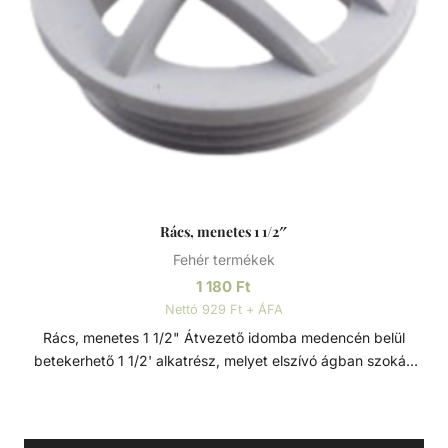
Rács, menetes 1 1/2″
Fehér termékek
1 180
Ft
Nettó 929 Ft + ÁFA
Rács, menetes 1 1/2" Átvezető idomba medencén belül
betekerhető 1 1/2' alkatrész, melyet elszívó ágban szokás
használni befúvó idom helyett. Kiváló minőségű ABS
műanyagból készült. ABS műanyag Az ABS (akrilnitril-
butadién-sztirol) egy jó ütésálló képességgel, nagy