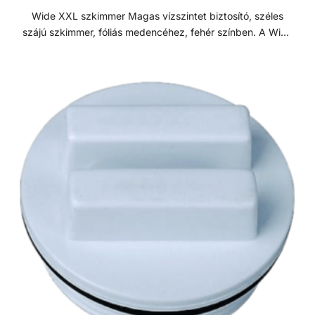
Wide XXL szkimmer Magas vízszintet biztosító, széles
szájú szkimmer, fóliás medencéhez, fehér színben. A Wide
XXL szkimmer 5 cm-el magasabb vízszintet biztosít egy
átlagos szkimmerhez képest. Minden szkimmer modell ABS
műanyagból készül, szkimmer ajtóval és rögzítő
mechanizmussal ellátva a szennyeződések visszaáramlása
ellen. Karimával, tömítésekkel és nemesacél csavarokkal és
előlappal ellátva. A karima rögzítés rézmenetes. Műszaki
adatok: - Csatlakozás: 6/4" BM / D50 mm - Túlfolyó
csatlakozás: D40 mm Szkimmer A szkimmer feladata a víz
elszívása mellett a lebegő szennyeződések (pl. falevelek,
rovarok, stb.) kiszűrése a medencéből. A szkimmer
szűrőkosara gyűjti össze ezeket a szennyeződéseket,
emiatt érdemes azt hetente ellenőrizni. Az optimális
működés érdekében a medence vízszintjét a szkimmer
nyílás közepére állítsuk be. A szkimmer kosarába
helyezhetünk lassan oldódó vegyszereket, mint például
klór- vagy pelyhesítő tablettáka, így elkerülve az úszó
vegyszeradagoló használatát. A legtöbb szkimmer