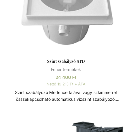
Szint szabályzó STD
Fehér termékek
24 400
Ft
Nettó 19 213 Ft + ÁFA
Szint szabályozó Medence falával vagy szkimmerrel
összekapcsolható automatikus vízszint szabályozó,
levehető tetővel. Minden szkimmertípushoz alkalmazható,
csatlakoztatható, alulról és oldalról egyaránt. A test kíváló
minőségű ABS műanyagból készült. Alkatrészek: · Komplett
3/8" műanyag úszószelep · Ø50mm-es PVC csatlakozó