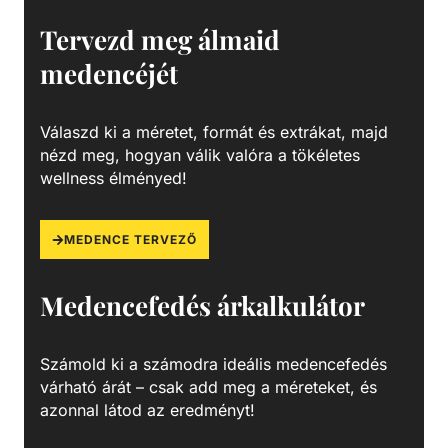
keménységgel és szilárdsággal, jó hőállósággal és
vegyszerállósággal, emellett jó zaj és rezgéscsillapítással
Tervezd meg álmaid
rendelkező, hőre lágyuló műanyag. Kiválósága különböző
medencéjét
anyagai kombinálásából fakad. Az akrilnitril növeli a hő- és
kémiai ellenállást, a butadién fokozza a tartósságot és
szívósságot, a sztirol pedig javítja a megmunkálhatóságot,
Válaszd ki a méretet, formát és extrákat, majd
csökkenti a költségeket és fényes felületet biztosít.
nézd meg, hogyan válik valóra a tökéletes
wellness élményed!
MEDENCE TERVEZŐ
Medencefedés árkalkulátor
Számold ki a számodra ideális medencefedés
várható árát – csak add meg a méreteket, és
azonnal látod az eredményt!