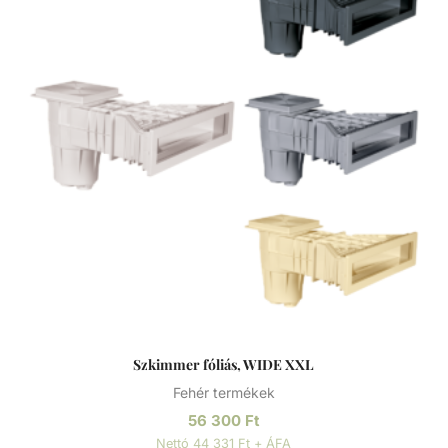
Szabályozás Működési elve: A vízszint mértékét egy
műanyag úszós jakabszelep szabályozza. ABS műanyag
Az ABS (akrilnitril-butadién-sztirol) egy jó ütésálló
képességgel, nagy keménységgel és szilárdsággal, jó
hőállósággal és vegyszerállósággal, emellett jó zaj és
rezgéscsillapítással rendelkező, hőre lágyuló műanyag.
Kiválósága különböző anyagai kombinálásából fakad. Az
akrilnitril növeli a hő- és kémiai ellenállást, a butadién
fokozza a tartósságot és szívósságot, a sztirol pedig javítja
a megmunkálhatóságot, csökkenti a költségeket és fényes
felületet biztosít.
Szkimmer fóliás, WIDE XXL
Fehér termékek
56 300
Ft
Nettó 44 331 Ft + ÁFA