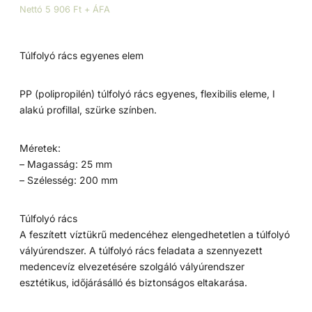
Nettó 5 906 Ft + ÁFA
Túlfolyó rács egyenes elem
PP (polipropilén) túlfolyó rács egyenes, flexibilis eleme, I
alakú profillal, szürke színben.
Méretek:
– Magasság: 25 mm
– Szélesség: 200 mm
Túlfolyó rács
A feszített víztükrű medencéhez elengedhetetlen a túlfolyó
vályúrendszer. A túlfolyó rács feladata a szennyezett
medencevíz elvezetésére szolgáló vályúrendszer
esztétikus, időjárásálló és biztonságos eltakarása.