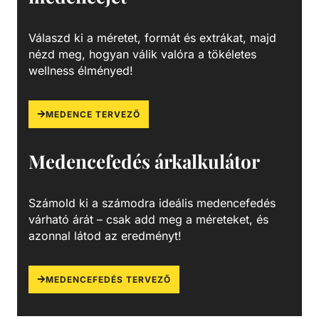
ellenállást, a butadién fokozza a tartósságot és
szívósságot, a sztirol pedig javítja a megmunkálhatóságot,
Válaszd ki a méretet, formát és extrákat, majd
csökkenti a költségeket és fényes felületet biztosít.
nézd meg, hogyan válik valóra a tökéletes
wellness élményed!
MEDENCE TERVEZŐ
Medencefedés árkalkulátor
Számold ki a számodra ideális medencefedés
várható árát – csak add meg a méreteket, és
azonnal látod az eredményt!
MEDENCEFEDÉS TERVEZŐ