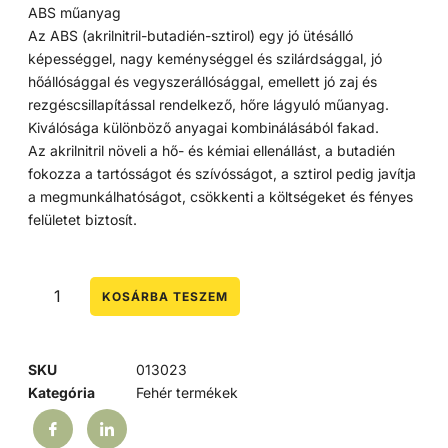
ABS műanyag
Az ABS (akrilnitril-butadién-sztirol) egy jó ütésálló
képességgel, nagy keménységgel és szilárdsággal, jó
hőállósággal és vegyszerállósággal, emellett jó zaj és
rezgéscsillapítással rendelkező, hőre lágyuló műanyag.
Kiválósága különböző anyagai kombinálásából fakad.
Az akrilnitril növeli a hő- és kémiai ellenállást, a butadién
fokozza a tartósságot és szívósságot, a sztirol pedig javítja
a megmunkálhatóságot, csökkenti a költségeket és fényes
felületet biztosít.
KOSÁRBA TESZEM
SKU
013023
Kategória
Fehér termékek