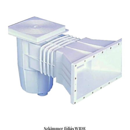
mechanizmussal ellátva a szennyeződések visszaáramlása
ellen. 25m2 vizfelületig 1 szkimmer beépítése javasolt.
Műszaki adatok: - Csatlakozás: D50 mm / 6/4” - Túlfolyó
csatlakozás: D40 mm - Porszívó tányér - XL Szkimmer =
Normál szájnyílású szkimmer + 10 cm-es hosszított nyak -
Ajánlott teljesítmény: 5 - 7 m3/h Szkimmer A szkimmer
feladata a víz elszívása mellett a lebegő szennyeződések
(pl. falevelek, rovarok, stb.) kiszűrése a medencéből. A
szkimmer szűrőkosara gyűjti össze ezeket a
szennyeződéseket, emiatt érdemes azt hetente ellenőrizni.
Az optimális működés érdekében a medence vízszintjét a
szkimmer nyílás közepére állítsuk be. A szkimmer kosarába
helyezhetünk lassan oldódó vegyszereket, mint például
klór- vagy pelyhesítő tablettáka, így elkerülve az úszó
vegyszeradagoló használatát. A legtöbb szkimmer
kialakítása lehetővé teszi a medence porszívózását is. ABS
műanyag Az ABS (akrilnitril-butadién-sztirol) egy jó ütésálló
képességgel, nagy keménységgel és szilárdsággal, jó
hőállósággal és vegyszerállósággal, emellett jó zaj és
Szkimmer fóliás WIDE