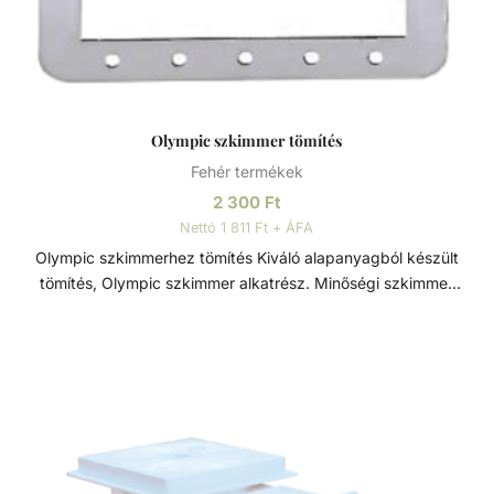
Olympic szkimmer tömítés
Fehér termékek
2 300
Ft
Nettó 1 811 Ft + ÁFA
Olympic szkimmerhez tömítés Kiváló alapanyagból készült
tömítés, Olympic szkimmer alkatrész. Minőségi szkimmer
tömítés, a vízáramlás megakadályozására és a felületek
egyenetlenségeinek kiegyenlítésére. Szkimmer A szkimmer
feladata a víz elszívása mellett a lebegő szennyeződések
(pl. falevelek, rovarok, stb.) kiszűrése a medencéből. A
szkimmer szűrőkosara gyűjti össze ezeket a
szennyeződéseket, emiatt érdemes azt hetente ellenőrizni.
Az optimális működés érdekében a medence vízszintjét a
szkimmer nyílás közepére állítsuk be. A szkimmer kosarába