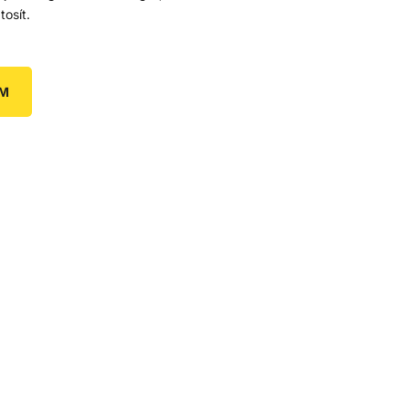
tosít.
EM