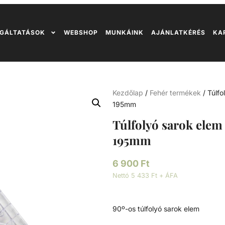
GÁLTATÁSOK
WEBSHOP
MUNKÁINK
AJÁNLATKÉRÉS
KA
Kezdőlap
/
Fehér termékek
/ Túlf
195mm
Túlfolyó sarok elem
195mm
6 900
Ft
Nettó 5 433 Ft + ÁFA
90º-os túlfolyó sarok elem