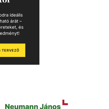
dra ideális
ató árát –
reteket, és
redményt!
 TERVEZŐ