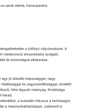
º-os sarok eleme, transzparens.
lengedhetetlen a túlfolyó vályúrendszer. A
ett medencevíz elvezetésére szolgáló
álló és biztonságos eltakarása.
l) egy jó ütésálló képességgel, nagy
 hőállósággal és vegyszerállósággal, emellett
delkező, hőre lágyuló műanyag. Kiválósága
l fakad.
i ellenállást, a butadién fokozza a tartósságot
avítja a megmunkálhatóságot, csökkenti a