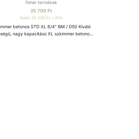
Fehér termékek
25 700
Ft
Nettó 20 236 Ft + ÁFA
mmer betonos STD XL 6/4" BM / D50 Kiváló
ségű, nagy kapacitású XL szkimmer betonos
edencéhez, magasított nyakkal. Szkimmer
jtóval és rögzítő mechanizmussal ellátva a
ennyeződések visszaáramlása ellen. 25m2
ületig 1 szkimmer beépítése javasolt. Műszaki
: D50 mm / 6/4” - Túlfolyó
tlakozás: D40 mm - Porszívó tányér - XL
mmer = Normál szájnyílású szkimmer + 10 cm-
zított nyak - Ajánlott teljesítmény: 5 - 7
zkimmer A szkimmer feladata a víz
zívása mellett a lebegő szennyeződések (pl.
elek, rovarok, stb.) kiszűrése a medencéből. A
zkimmer szűrőkosara gyűjti össze ezeket a
nnyeződéseket, emiatt érdemes azt hetente
lenőrizni. Az optimális működés érdekében a