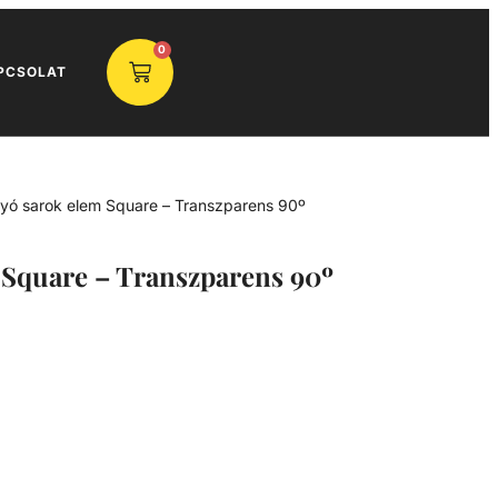
0
PCSOLAT
olyó sarok elem Square – Transzparens 90º
 Square – Transzparens 90º