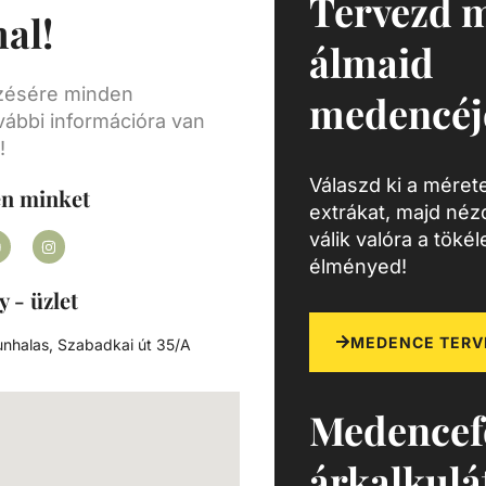
Tervezd 
al!
et és
álmaid
ezésére minden
medencéj
vábbi információra van
!
Válaszd ki a mérete
en minket
extrákat, majd né
válik valóra a töké
élményed!
y - üzlet
MEDENCE TERV
nhalas, Szabadkai út 35/A
Medencef
árkalkulá