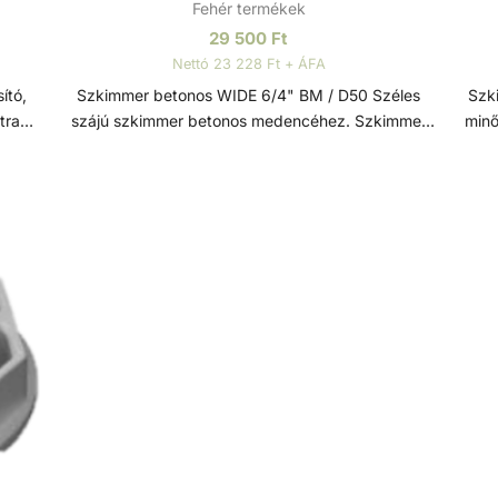
Fehér termékek
29 500
Ft
Nettó 23 228 Ft + ÁFA
Szkimmer betonos WIDE 6/4" BM / D50 Széles
Szki
tracit
szájú szkimmer betonos medencéhez. Szkimmer
minő
asabb
ajtóval és rögzítő mechanizmussal ellátva a
m
ez
szennyeződések visszaáramlása ellen. Széles száj
a
a maximális elszvó teljesítményért. 25m2
sz
vizfelületig 1 szkimmer beépítése javasolt. Műszaki
vizfel
ek
adatok: - Csatlakozás: D50 mm / 6/4” - Túlfolyó
adatok: - Csatlakozás
l és
csatlakozás: D40 mm - Porszívó tányér - Ajánlott
csa
. A
teljesítmény: 5 - 7 m3/h Szkimmer A szkimmer
Szki
feladata a víz elszívása mellett a lebegő
es hoss
szennyeződések (pl. falevelek, rovarok, stb.)
m3/h S
kiszűrése a medencéből. A szkimmer szűrőkosara
els
gyűjti össze ezeket a szennyeződéseket, emiatt
falev
b.)
érdemes azt hetente ellenőrizni. Az optimális
s
osara
működés érdekében a medence vízszintjét a
sze
iatt
szkimmer nyílás közepére állítsuk be. A szkimmer
el