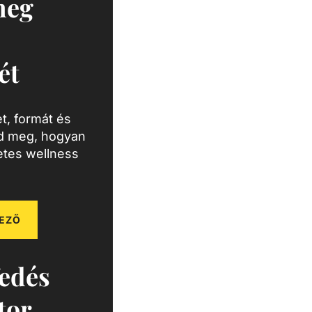
meg
ét
t, formát és
zd meg, hogyan
letes wellness
EZŐ
edés
tor