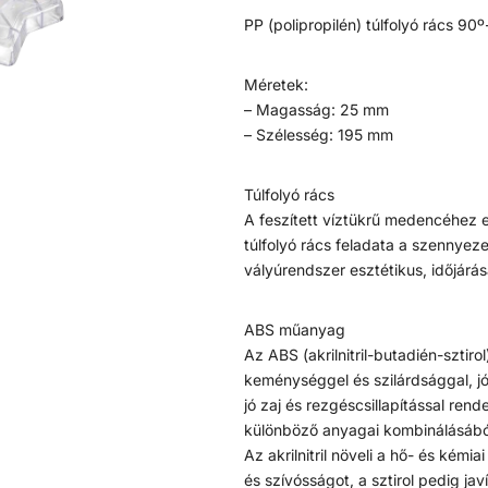
PP (polipropilén) túlfolyó rács 90
Méretek:
– Magasság: 25 mm
– Szélesség: 195 mm
Túlfolyó rács
A feszített víztükrű medencéhez e
túlfolyó rács feladata a szennyez
vályúrendszer esztétikus, időjárás
ABS műanyag
Az ABS (akrilnitril-butadién-sztiro
keménységgel és szilárdsággal, jó
jó zaj és rezgéscsillapítással ren
különböző anyagai kombinálásábó
Az akrilnitril növeli a hő- és kémia
és szívósságot, a sztirol pedig j