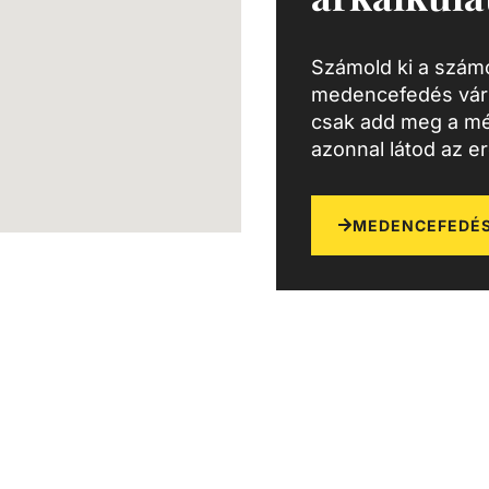
Számold ki a számo
medencefedés várh
csak add meg a mé
azonnal látod az e
MEDENCEFEDÉS