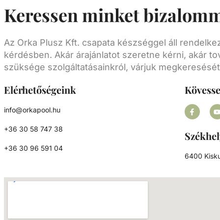
Keressen minket bizalomm
megmunkálhatóságot, csökkenti a költségek
fényes felületet biztosít.
Az Orka Plusz Kft. csapata készséggel áll rendelk
kérdésben. Akár árajánlatot szeretne kérni, akár to
szüksége szolgáltatásainkról, várjuk megkeresését
Elérhetőségeink
Kövess
info@orkapool.hu
+36 30 58 747 38
Székhel
+36 30 96 591 04
6400 Kisku