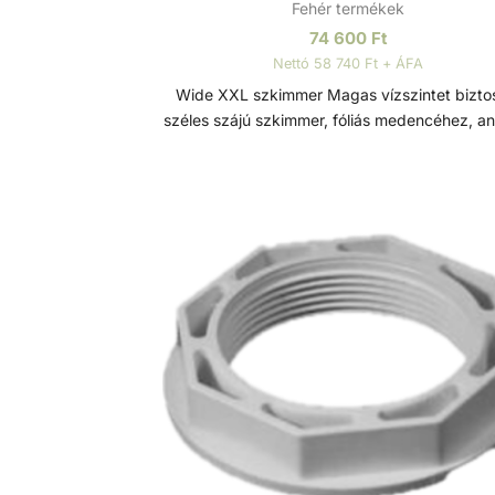
Fehér termékek
74 600
Ft
Nettó 58 740 Ft + ÁFA
Wide XXL szkimmer Magas vízszintet biztosító,
széles szájú szkimmer, fóliás medencéhez, an
színben. A Wide XXL szkimmer 5 cm-el mag
vízszintet biztosít egy átlagos szkimmerh
képest. Minden szkimmer modell ABS műanyagból
készül, szkimmer ajtóval és rögzítő
mechanizmussal ellátva a szennyeződés
visszaáramlása ellen. Karimával, tömítésekke
nemesacél csavarokkal és előlappal ellátva
karima rögzítés rézmenetes. Műszaki adatok: -
Csatlakozás: 6/4" BM / D50 mm - Túlfolyó
csatlakozás: D40 mm Szkimmer A szkimmer
feladata a víz elszívása mellett a lebegő
szennyeződések (pl. falevelek, rovarok, st
kiszűrése a medencéből. A szkimmer szűrők
gyűjti össze ezeket a szennyeződéseket, em