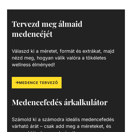
gyerekjátékok könnyed összegyűjtésére tervezett fölöző
háló, alumínium kerettel, megerősített polikarbonát
fogantyúval és tartós hálóval. Könnyen rögzíthető
Tervezd meg álmaid
kialakításának köszönhetően bármilyen szabványos
medencéjét
teleszkópos rúdhoz illeszkedik.
Válaszd ki a méretet, formát és extrákat, majd
nézd meg, hogyan válik valóra a tökéletes
wellness élményed!
MEDENCE TERVEZŐ
Medencefedés árkalkulátor
Számold ki a számodra ideális medencefedés
várható árát – csak add meg a méreteket, és