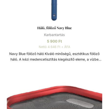
Háló, fölöző Navy Blue
Karbantartás
5 900
Ft
Nettó 4 646 Ft + ÁFA
Navy Blue fölöző háló Kiváló minőségű, esztétikus fölöző
háló. A kézi medencetisztítás kiegészítő eleme, a vízbe
hulló szennyeződések ellen. A levelek és egyéb a viz
felszínén lebegő kerti szennyeződések és könnyebb
gyerekjátékok könnyed összegyűjtésére tervezett fölöző
háló, alumínium kerettel, megerősített polikarbonát
fogantyúval és tartós hálóval. Könnyen rögzíthető
kialakításának köszönhetően bármilyen szabványos
teleszkópos rúdhoz illeszkedik.