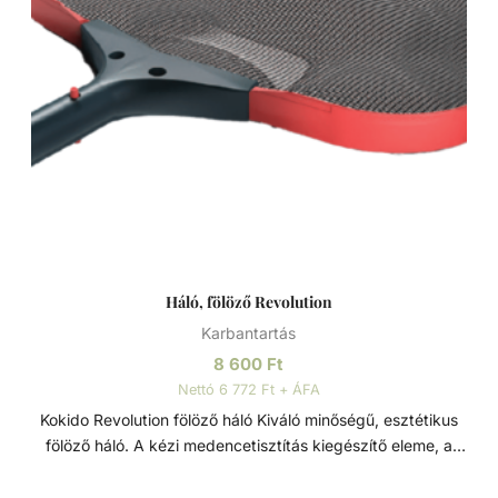
Háló, fölöző Revolution
Karbantartás
8 600
Ft
Nettó 6 772 Ft + ÁFA
Kokido Revolution fölöző háló Kiváló minőségű, esztétikus
fölöző háló. A kézi medencetisztítás kiegészítő eleme, a
vízbe hulló szennyeződések ellen. A levelek és egyéb a viz
felszínén lebegő kerti szennyeződések és könnyebb