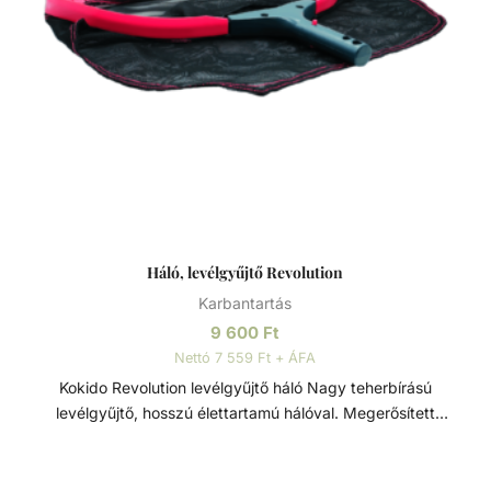
Háló, levélgyűjtő Revolution
Karbantartás
9 600
Ft
Nettó 7 559 Ft + ÁFA
Kokido Revolution levélgyűjtő háló Nagy teherbírású
levélgyűjtő, hosszú élettartamú hálóval. Megerősített
alumínium vázzal, erős polikarbonát klipszszel és tartós
hálós zsákkal rendelkezik. A levelektől kezde, a kisebb
kerti törmelékeken keresztül, a gyerekjátékokig ez a háló