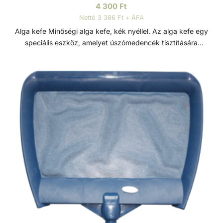
4 300
Ft
Nettó 3 386 Ft + ÁFA
Alga kefe Minőségi alga kefe, kék nyéllel. Az alga kefe egy
speciális eszköz, amelyet úszómedencék tisztítására
használnak, különösen az algák eltávolítására. Az algák
olyan mikroorganizmusok, amelyek nedves és meleg
környezetben könnyen elszaporodhatnak, és
lerakódásokat képezhetnek a medencében. Az alga kefe
sörtéi merevek és erősek, hogy hatékonyan el tudják
távolítani az algákat a medence felszínéről. A kefe hosszú
teleszkópos rúdhoz csatlakoztatható, amely így lehetővé
teszi a medence tisztítását anélkül, hogy be kellene menni
a vízbe. Jellemzők: - Fej hossza: 5''