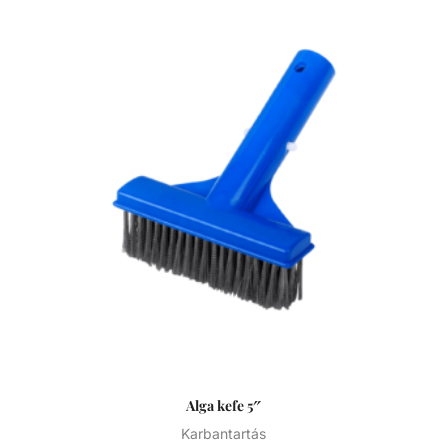
könnyedén megbirkózik mindennel. Tökéletes kiegészítője
minden medencetisztító szettnek, és kompatibilis az
összes Kokido teleszkópos rúddal.
Alga kefe 5″
Karbantartás