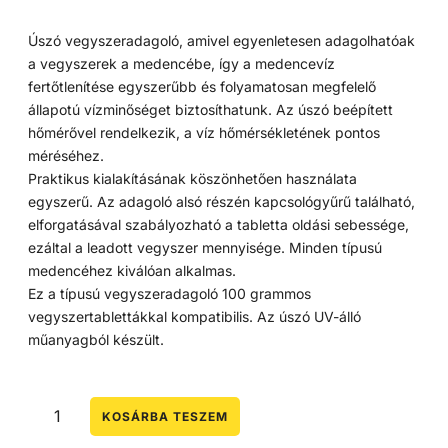
Úszó vegyszeradagoló, amivel egyenletesen adagolhatóak
a vegyszerek a medencébe, így a medencevíz
fertőtlenítése egyszerűbb és folyamatosan megfelelő
állapotú vízminőséget biztosíthatunk. Az úszó beépített
hőmérővel rendelkezik, a víz hőmérsékletének pontos
méréséhez.
Praktikus kialakításának köszönhetően használata
egyszerű. Az adagoló alsó részén kapcsológyűrű található,
elforgatásával szabályozható a tabletta oldási sebessége,
ezáltal a leadott vegyszer mennyisége. Minden típusú
medencéhez kiválóan alkalmas.
Ez a típusú vegyszeradagoló 100 grammos
vegyszertablettákkal kompatibilis. Az úszó UV-álló
műanyagból készült.
KOSÁRBA TESZEM