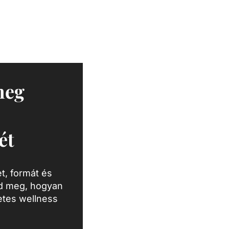
meg
ét
t, formát és
zd meg, hogyan
letes wellness