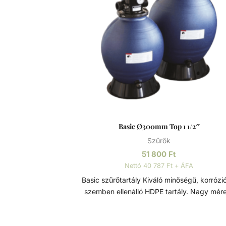
lehetnek. A szűrőtartály a vízforgató készülék
segítségével az egészen finom szennyeződé
is kiszűrhetik a vízből, amelyek így fennakad
szűrőközegen.
Basic Ø300mm Top 1 1/2″
Szűrők
51 800
Ft
Nettó 40 787 Ft + ÁFA
Basic szűrőtartály Kiváló minőségű, korrózióval
szemben ellenálló HDPE tartály. Nagy mér
leeresztő a könnyebb szervizelés és téliesí
érdekében. Bilincses rögzítésű 4 vagy 6-uta