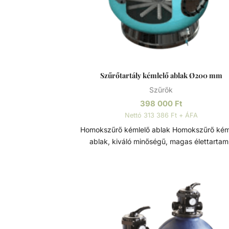
Szűrőtartály kémlelő ablak Ø200 mm
Szűrők
398 000
Ft
Nettó 313 386 Ft + ÁFA
Homokszűrő kémlelő ablak Homokszűrő kémlelő
ablak, kiváló minőségű, magas élettarta
szűrőtartály alkatrész. Átmérője: Ø200 m
Szűrőtartály A medence vizének tisztaság
folyamatos vízforgatással és szűréssel tudjuk
tartani. Az álló vízben, melyet süt a nap,
könnyedén elszaporodhatnak az algák és 
szennyeződések, melyek nem csak a látvá
rontják, de a fürdőzők egészségére is veszél