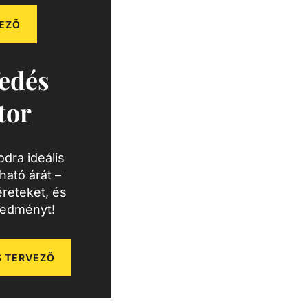
EZŐ
edés
tor
dra ideális
ató árát –
reteket, és
redményt!
 TERVEZŐ