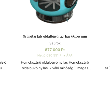
Szűrőtartály oldalbúvó, 2,5 bar Ø400 mm
Szűrők
877 000
Ft
Nettó 690 551 Ft + ÁFA
Homokszűrő oldalbúvó nyílás Homokszűrő
mú
oldalbúvó nyílás, kiváló minőségű, magas
szű
m.
élettartamú szűrőtartály alkatrész. Átmérője: Ø400
max
át
mm. Szűrőtartály A medence vizének tisztaságát
szer
 fenn
folyamatos vízforgatással és szűréssel tudjuk fenn
leh
tartani. Az álló vízben, melyet süt a nap,
más
könnyedén elszaporodhatnak az algák és más
sz
nyt
szennyeződések, melyek nem csak a látványt
eg
yesek
rontják, de a fürdőzők egészségére is veszélyesek
si