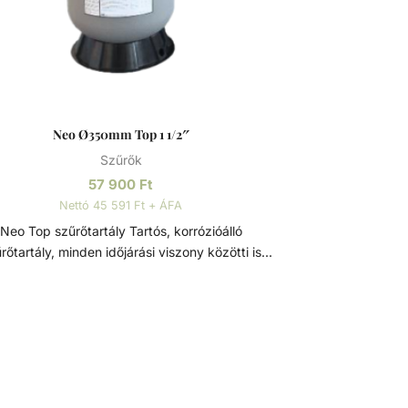
Neo Ø350mm Top 1 1/2″
Szűrők
57 900
Ft
Nettó 45 591 Ft + ÁFA
Neo Top szűrőtartály Tartós, korrózióálló
rőtartály, minden időjárási viszony közötti is
imális teljesítmény. 7 állású vezérlőszeleppel
elve, így gyors és egyszerű szűrőcserét tesz
etővé. Nagynyomású homok/víz leeresztővel
rendelkezik, a gyors téliesítéshez és
ervizeléshez. A felső diffúzor biztosítja a víz
yenletes eloszlását a homokágy tetején; ami
ma, szabadon áramló teljesítményt biztosít.