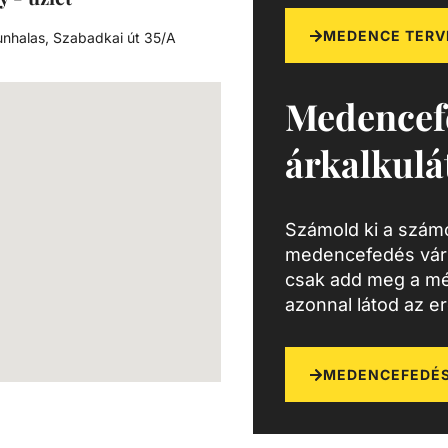
MEDENCE TERV
nhalas, Szabadkai út 35/A
Medencef
árkalkulá
Számold ki a számo
medencefedés várh
csak add meg a mé
azonnal látod az e
MEDENCEFEDÉS