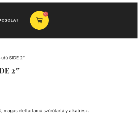
0
PCSOLAT
-utú SIDE 2″
IDE 2″
ű, magas élettartamú szűrőtartály alkatrész.