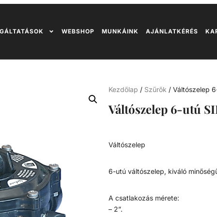
GÁLTATÁSOK
WEBSHOP
MUNKÁINK
AJÁNLATKÉRÉS
KA
Kezdőlap
/
Szűrők
/ Váltószelep 6
Váltószelep 6-utú S
Váltószelep
6-utú váltószelep, kiváló minőség
A csatlakozás mérete:
– 2”.