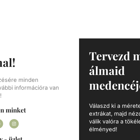
ható
thető
.
át
 fenn
más
nyt
Tervezd 
al!
yesek
álmaid
seket
nak a
ezésére minden
medencéj
vábbi információra van
!
Válaszd ki a mérete
en minket
extrákat, majd né
válik valóra a töké
élményed!
y - üzlet