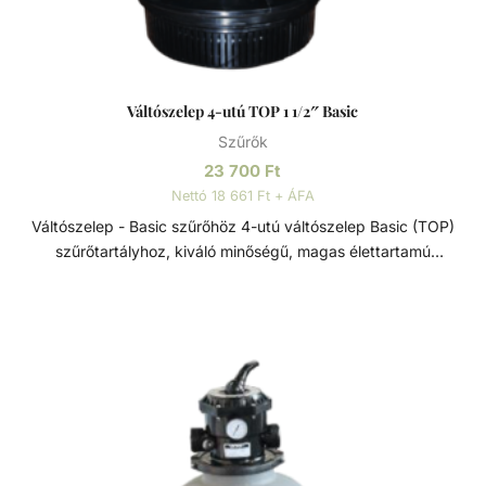
fennakadnak a szűrőközegen.
Váltószelep 4-utú TOP 1 1/2″ Basic
Szűrők
23 700
Ft
Nettó 18 661 Ft + ÁFA
Váltószelep - Basic szűrőhöz 4-utú váltószelep Basic (TOP)
szűrőtartályhoz, kiváló minőségű, magas élettartamú
szűrőtartály alkatrész. A csatlakozás mérete: - 1 1/2".
Váltószelep Szűrőtartály alkatrész. Feladata a vízáramlás
irányának szabályozása, ezzel kiválasztva a funkciót, hogy
mit csináljon a szűrő. A szelep állásai lehetnek: - Szűrés -
Visszamosás - Öblítés - Zárva Fontos, hogy csak akkor
állítsunk fokozatot a váltószelepen, ha a szivattyú ki van
kapcsolva!