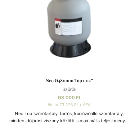
Neo Ø480mm Top 1 1/2″
Szűrők
93 000
Ft
Nettó 73 228 Ft + ÁFA
Neo Top szűrőtartály Tartós, korrózióálló szűrőtartály,
minden időjárási viszony közötti is maximális teljesítmény. 7
állású vezérlőszeleppel szerelve, így gyors és egyszerű
szűrőcserét tesz lehetővé. Nagynyomású homok/víz