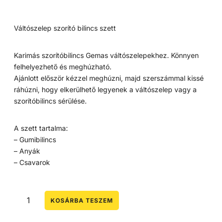
Váltószelep szorító bilincs szett
Karimás szorítóbilincs Gemas váltószelepekhez. Könnyen
felhelyezhető és meghúzható.
Ajánlott először kézzel meghúzni, majd szerszámmal kissé
ráhúzni, hogy elkerülhető legyenek a váltószelep vagy a
szorítóbilincs sérülése.
A szett tartalma:
– Gumibilincs
– Anyák
– Csavarok
KOSÁRBA TESZEM