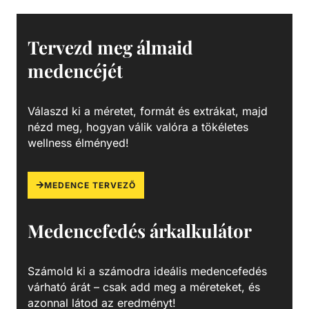
leeresztővel rendelkezik, a gyors téliesítéshez és
szervizeléshez. A felső diffúzor biztosítja a víz egyenletes
eloszlását a homokágy tetején; ami sima, szabadon áramló
Tervezd meg álmaid
teljesítményt biztosít. Precíziósan megtervezett öntisztító
medencéjét
oldalsó csatornák a kiegyensúlyozott áramlás és
visszamosás, valamint a könnyű szervizelhetőség
érdekében. Szűrőtartály A medence vizének tisztaságát
Válaszd ki a méretet, formát és extrákat, majd
folyamatos vízforgatással és szűréssel tudjuk fenn tartani.
nézd meg, hogyan válik valóra a tökéletes
Az álló vízben, melyet süt a nap, könnyedén
wellness élményed!
elszaporodhatnak az algák és más szennyeződések,
melyek nem csak a látványt rontják, de a fürdőzők
egészségére is veszélyesek lehetnek. A szűrőtartály a
MEDENCE TERVEZŐ
vízforgató készülék segítségével az egészen finom
szennyeződéseket is kiszűrhetik a vízből, amelyek így
Medencefedés árkalkulátor
fennakadnak a szűrőközegen.
Számold ki a számodra ideális medencefedés
várható árát – csak add meg a méreteket, és
azonnal látod az eredményt!