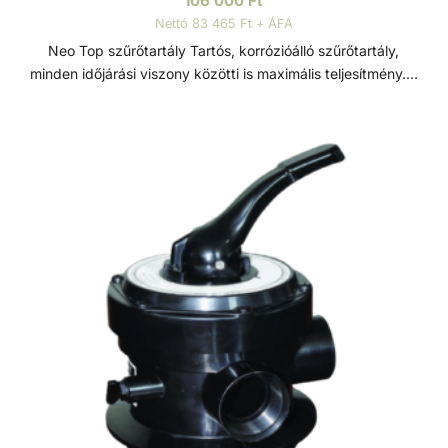
106 000
Ft
Nettó 83 465 Ft + ÁFA
Neo Top szűrőtartály Tartós, korrózióálló szűrőtartály,
minden időjárási viszony közötti is maximális teljesítmény. 7
állású vezérlőszeleppel szerelve, így gyors és egyszerű
szűrőcserét tesz lehetővé. Nagynyomású homok/víz
leeresztővel rendelkezik, a gyors téliesítéshez és
szervizeléshez. A felső diffúzor biztosítja a víz egyenletes
eloszlását a homokágy tetején; ami sima, szabadon áramló
teljesítményt biztosít. Precíziósan megtervezett öntisztító
oldalsó csatornák a kiegyensúlyozott áramlás és
visszamosás, valamint a könnyű szervizelhetőség
érdekében. Szűrőtartály A medence vizének tisztaságát
folyamatos vízforgatással és szűréssel tudjuk fenn tartani.
Az álló vízben, melyet süt a nap, könnyedén
elszaporodhatnak az algák és más szennyeződések,
melyek nem csak a látványt rontják, de a fürdőzők
egészségére is veszélyesek lehetnek. A szűrőtartály a
vízforgató készülék segítségével az egészen finom
szennyeződéseket is kiszűrhetik a vízből, amelyek így