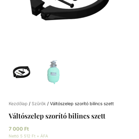
Kezdőlap
/
Szűrők
/ Váltószelep szorító bilincs szett
Váltószelep szorító bilincs szett
7 000
Ft
Nettó 5 512 Ft + ÁFA