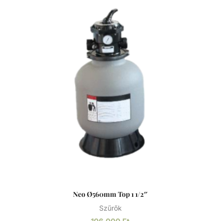
elszaporodhatnak az algák és más szennyeződések,
melyek nem csak a látványt rontják, de a fürdőzők
egészségére is veszélyesek lehetnek. A szűrőtartály a
vízforgató készülék segítségével az egészen finom
szennyeződéseket is kiszűrhetik a vízből, amelyek így
fennakadnak a szűrőközegen.
Neo Ø560mm Top 1 1/2″
Szűrők