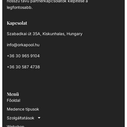
hosszú távú partnerkapcsolatok kiépítése a
legfontosabb.
Kapcsolat
Szabadkai út 35A, Kiskunhalas, Hungary
info@orkapool.hu
+36 30 965 9104
+36 30 587 4738
Menü
Főoldal
Medence típusok
Szolgáltatások
Webshop