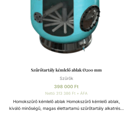
Szűrőtartály kémlelő ablak Ø200 mm
Szűrők
398 000
Ft
Nettó 313 386 Ft + ÁFA
Homokszűrő kémlelő ablak Homokszűrő kémlelő ablak,
kiváló minőségű, magas élettartamú szűrőtartály alkatrész.
Átmérője: Ø200 mm. Szűrőtartály A medence vizének
tisztaságát folyamatos vízforgatással és szűréssel tudjuk
fenn tartani. Az álló vízben, melyet süt a nap, könnyedén