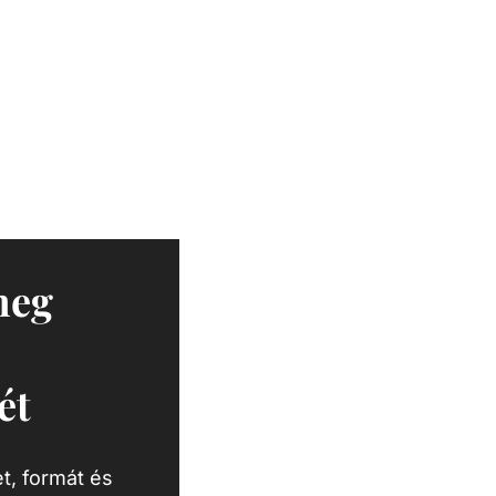
masszázsélményt nyújt.
meg
ét
t, formát és