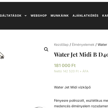
GÁLTATÁSOK
WEBSHOP
MUNKÁINK
AJÁNLATKÉRÉS
KA
Kezdőlap
/
Élményelemek
/ Water
Water Jet Midi B D
181 000
Ft
Nettó 142 520 Ft + ÁFA
Water Jet Midi vízköpő
Fényesre polírozott, esztétikus m
medencés élményelem rozsdamente