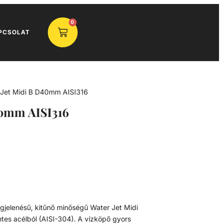
0
PCSOLAT
 Jet Midi B D40mm AISI316
40mm AISI316
egjelenésű, kitűnő minőségű Water Jet Midi
s acélból (AISI-304). A vízköpő gyors