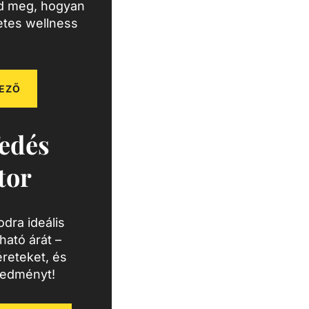
zd meg, hogyan
letes wellness
EZŐ
edés
tor
dra ideális
ató árát –
reteket, és
redményt!