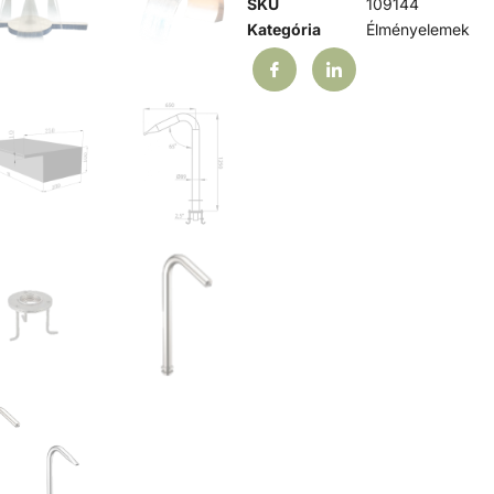
SKU
109144
Kategória
Élményelemek