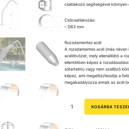
csatlakozó segítségével könnyen c
Csőcsatlakozás:
– D63 mm
Rozsdamentes acél
A rozsdamentes acél (más néven 
acélötvözet, mely ellenállóbb a r
ellentétben képes a rozsdásodásr
sótartalmú vagy nem szellőző kör
képez, ami megelőzi/lassítja a fel
megakadályozza annak az acél bel
KOSÁRBA TESZ