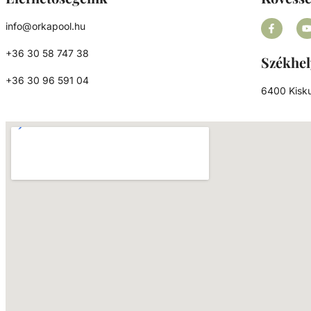
hiszen áramlással szemben, gyakorlatila
egyhelyben teszi lehetővé használója számá
info@orkapool.hu
természetes és a hosszútávú úszás élmény
+36 30 58 747 38
Nagy előnye, hogy az úszás tempóját sajátm
Székhel
alakíthatjuk ki azzal, hogy távolabb, vag
+36 30 96 591 04
közelebb úszunk a fúvókákhoz. Számos
6400 Kisku
teljesítményű ellenáramoltató létezik, így a vá
előtt mindenképp érdemes felmérni a felhasz
igényeket. Mindemellett, az erős jetekne
köszönhető vízsugár és a keletkező leve
buborék áramlása is kiváló víz alatti
masszázsélményt nyújt.