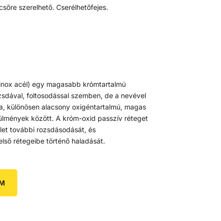
sőre szerelhető. Cserélhetőfejes.
inox acél) egy magasabb krómtartalmú
ozsdával, foltosodással szemben, de a nevével
a, különösen alacsony oxigéntartalmú, magas
ülmények között. A króm-oxid passzív réteget
ület további rozsdásodását, és
ső rétegeibe történő haladását.
EM