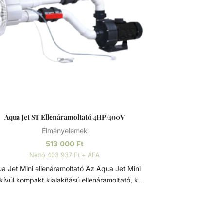
Aqua Jet ST Ellenáramoltató 4HP/400V
Élményelemek
513 000
Ft
Nettó 403 937 Ft + ÁFA
Jet Mini ellenáramoltató Az Aqua Jet Mini
kívül kompakt kialakítású ellenáramoltató, kör
akú előlappal. Több funkciós, falba építhető
enáramoltató - minden medencetípushoz - az
elyben úszás élményét a víz és a buborékok