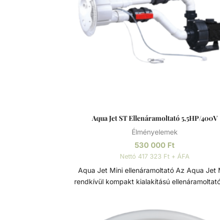
Aqua Jet ST Ellenáramoltató 5,5HP/400V
Élményelemek
530 000
Ft
Nettó 417 323 Ft + ÁFA
Aqua Jet Mini ellenáramoltató Az Aqua Jet Mini
rendkívül kompakt kialakítású ellenáramoltató
alakú előlappal. Több funkciós, falba építh
ellenáramoltató - minden medencetípushoz 
egyhelyben úszás élményét a víz és a bubo