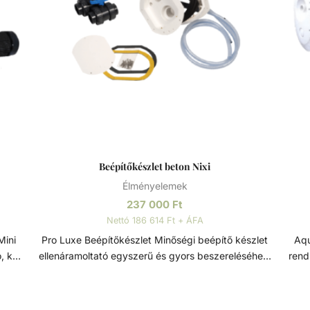
Beépítőkészlet beton Nixi
Élményelemek
237 000
Ft
Nettó 186 614 Ft + ÁFA
Pro Luxe Beépítőkészlet Minőségi beépítő készlet
Aqua 
, kör
ellenáramoltató egyszerű és gyors beszereléséhez.
rend
ető
Ez a készlet tartalmazza mindazokat az
al
- az
alkatrészeket és szerelési elemeket, amelyek
ell
rékok
nélkülözhetetlenek az ellenáramoltató, medence
egyh