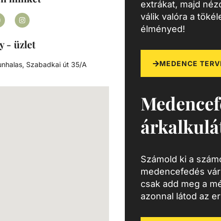
extrákat, majd né
g
válik valóra a töké
ra a
élményed!
ét.
agunk
y - üzlet
y
MEDENCE TERV
nhalas, Szabadkai út 35/A
sárlás
nálói
Medencef
k
gő
árkalkulá
Számold ki a számo
medencefedés várh
csak add meg a mé
azonnal látod az e