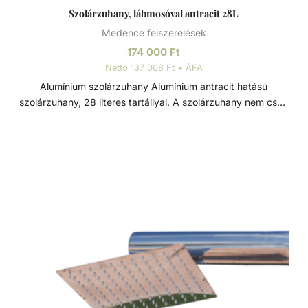
Szolárzuhany, lábmosóval antracit 28L
Medence felszerelések
174 000
Ft
Nettó 137 008 Ft + ÁFA
Alumínium szolárzuhany Alumínium antracit hatású
szolárzuhany, 28 literes tartállyal. A szolárzuhany nem csak
a medencehasználó komfortjához járul hozzá, de méltán
lehet a medence dísze is. Ez az íves kivitelű, hideg-meleg
vizes szolárzuhany krómozott csapteleppel a hengerben
lévő vizet a nap segítségével melegíti fel. A tartály anyaga
egy rendkívül ellenálló speciális műanyag. Rendelkezik
lábmosóval is, ami elősegíti a kényelmes zuhanyzást.