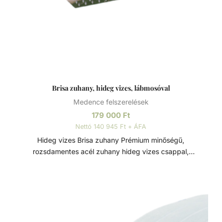
Brisa zuhany, hideg vizes, lábmosóval
Medence felszerelések
179 000
Ft
Nettó 140 945 Ft + ÁFA
Hideg vizes Brisa zuhany Prémium minőségű,
rozsdamentes acél zuhany hideg vizes csappal,
lábmosóval. Opcionális tartozék: - fogyóelektróda, zuhany
rögzítő elem