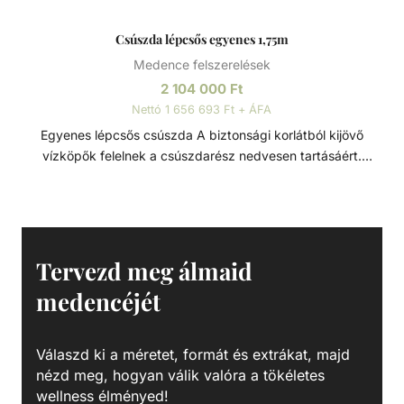
Csúszda lépcsős egyenes 1,75m
Medence felszerelések
2 104 000
Ft
Nettó 1 656 693 Ft + ÁFA
Egyenes lépcsős csúszda A biztonsági korlátból kijövő
vízköpők felelnek a csúszdarész nedvesen tartásáért.
Csúszásmentes lépcsőfokokkal és alumínium fogantyúkkal
ellátott lépcsők. Gyorscsatlakozó tömlőhöz. Üvegszálas
csúszda UV-védelemmel.
Tervezd meg álmaid
medencéjét
Válaszd ki a méretet, formát és extrákat, majd
nézd meg, hogyan válik valóra a tökéletes
wellness élményed!