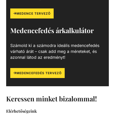
MEDENCE TERVEZŐ
Medencefedés árkalkulátor
Számold ki a számodra ideális medencefedés
várható árát – csak add meg a méreteket, és
azonnal látod az eredményt!
MEDENCEFEDÉS TERVEZŐ
Keressen minket bizalommal!
Elérhetőségeink