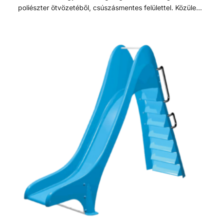
poliészter ötvözetéből, csúszásmentes felülettel. Közületi
vagy magán medencékhez egyaránt használható.