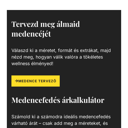
vagy 6-utas TOP váltószeleppel szerelt. A 360 fokban
forgatható váltószelepnek köszönhetően könnyen
telepíthető Basic szűrőtartály magán medencékhez.
Szűrőtartály A medence vizének tisztaságát folyamatos
Tervezd meg álmaid
vízforgatással és szűréssel tudjuk fenn tartani. Az álló
medencéjét
vízben, melyet süt a nap, könnyedén elszaporodhatnak az
algák és más szennyeződések, melyek nem csak a
látványt rontják, de a fürdőzők egészségére is veszélyesek
Válaszd ki a méretet, formát és extrákat, majd
lehetnek. A szűrőtartály a vízforgató készülék segítségével
nézd meg, hogyan válik valóra a tökéletes
az egészen finom szennyeződéseket is kiszűrhetik a
wellness élményed!
vízből, amelyek így fennakadnak a szűrőközegen.
MEDENCE TERVEZŐ
Medencefedés árkalkulátor
Számold ki a számodra ideális medencefedés
várható árát – csak add meg a méreteket, és