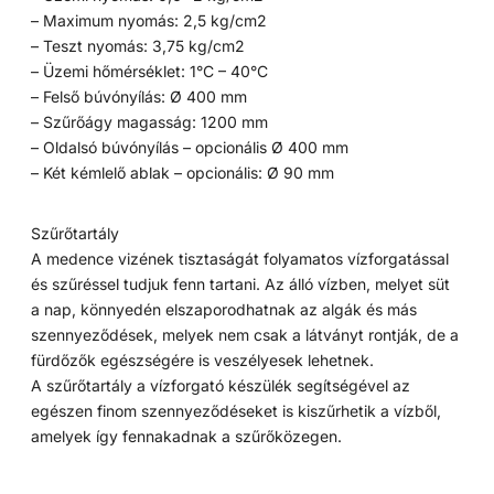
– Maximum nyomás: 2,5 kg/cm2
– Teszt nyomás: 3,75 kg/cm2
– Üzemi hőmérséklet: 1°C – 40°C
– Felső búvónyílás: Ø 400 mm
– Szűrőágy magasság: 1200 mm
– Oldalsó búvónyílás – opcionális Ø 400 mm
– Két kémlelő ablak – opcionális: Ø 90 mm
Szűrőtartály
A medence vizének tisztaságát folyamatos vízforgatással
és szűréssel tudjuk fenn tartani. Az álló vízben, melyet süt
a nap, könnyedén elszaporodhatnak az algák és más
szennyeződések, melyek nem csak a látványt rontják, de a
fürdőzők egészségére is veszélyesek lehetnek.
A szűrőtartály a vízforgató készülék segítségével az
egészen finom szennyeződéseket is kiszűrhetik a vízből,
amelyek így fennakadnak a szűrőközegen.