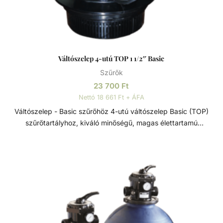
Váltószelep 4-utú TOP 1 1/2″ Basic
Szűrők
23 700
Ft
Nettó 18 661 Ft + ÁFA
Váltószelep - Basic szűrőhöz 4-utú váltószelep Basic (TOP)
szűrőtartályhoz, kiváló minőségű, magas élettartamú
szűrőtartály alkatrész. A csatlakozás mérete: - 1 1/2".
Váltószelep Szűrőtartály alkatrész. Feladata a vízáramlás
irányának szabályozása, ezzel kiválasztva a funkciót, hogy
mit csináljon a szűrő. A szelep állásai lehetnek: - Szűrés -
Visszamosás - Öblítés - Zárva Fontos, hogy csak akkor
állítsunk fokozatot a váltószelepen, ha a szivattyú ki van
kapcsolva!