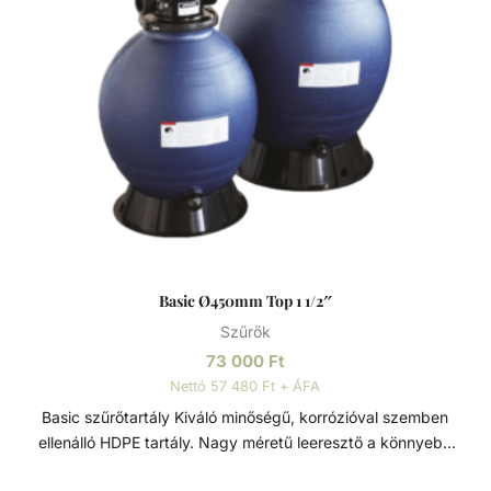
Basic Ø450mm Top 1 1/2″
Szűrők
73 000
Ft
Nettó 57 480 Ft + ÁFA
Basic szűrőtartály Kiváló minőségű, korrózióval szemben
ellenálló HDPE tartály. Nagy méretű leeresztő a könnyebb
szervizelés és téliesítés érdekében. Bilincses rögzítésű 4