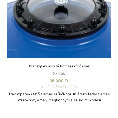
Transzparens tető Gemas szűrőkhöz
Szűrők
35 000
Ft
Nettó 27 559 Ft + ÁFA
Transzparens tető Gemas szűrőkhöz Átlátszó fedél Gemas
szűrőkhöz, amely megkönnyíti a szűrő működési
állapotának vizuális ellenőrzését.