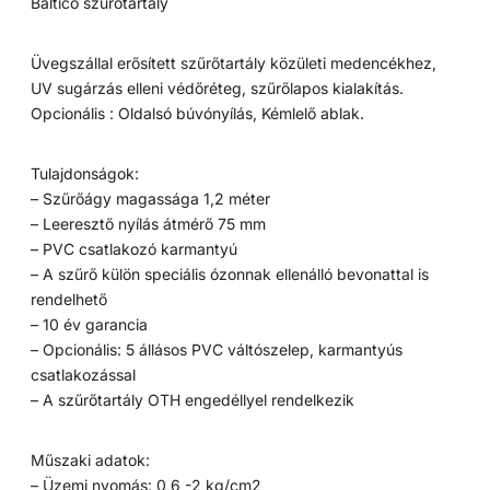
Baltico szűrőtartály
Üvegszállal erősített szűrőtartály közületi medencékhez,
UV sugárzás elleni védőréteg, szűrőlapos kialakítás.
Opcionális : Oldalsó búvónyílás, Kémlelő ablak.
Tulajdonságok:
– Szűrőágy magassága 1,2 méter
– Leeresztő nyílás átmérő 75 mm
– PVC csatlakozó karmantyú
– A szűrő külön speciális ózonnak ellenálló bevonattal is
rendelhető
– 10 év garancia
– Opcionális: 5 állásos PVC váltószelep, karmantyús
csatlakozással
– A szűrőtartály OTH engedéllyel rendelkezik
Műszaki adatok:
– Üzemi nyomás: 0,6 -2 kg/cm2