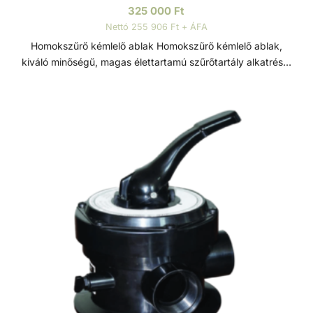
325 000
Ft
Nettó 255 906 Ft + ÁFA
Homokszűrő kémlelő ablak Homokszűrő kémlelő ablak,
kiváló minőségű, magas élettartamú szűrőtartály alkatrész.
Átmérője: Ø125 mm. Szűrőtartály A medence vizének
tisztaságát folyamatos vízforgatással és szűréssel tudjuk
fenn tartani. Az álló vízben, melyet süt a nap, könnyedén
elszaporodhatnak az algák és más szennyeződések,
melyek nem csak a látványt rontják, de a fürdőzők
egészségére is veszélyesek lehetnek. A szűrőtartály a
vízforgató készülék segítségével az egészen finom
szennyeződéseket is kiszűrhetik a vízből, amelyek így
fennakadnak a szűrőközegen.