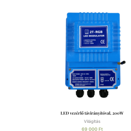
polikarbonát lencse, és a kiváló minőségű
LED fényforrások együttesen kiváló fényer
élettartamot biztosítanak. 2,5 méter kábell
szállítva: 2x1,5 Ø8 mm. Az előlap rozsdame
rögzítő mechanizmussal van ellátva. Opcioná
rozsdamentes acél előlappal. Rozsdamentes acél
A rozsdamentes acél (más néven inox acél)
magasabb krómtartalmú acélötvözet, me
ellenállóbb a rozsdával, foltosodással szemb
a nevével ellentétben képes a rozsdásodás
különösen alacsony oxigéntartalmú, mag
sótartalmú vagy nem szellőző körülmények kö
A króm-oxid passzív réteget képez, ami
megelőzi/lassítja a felület további rozsdásod
és megakadályozza annak az acél belső réte
történő haladását.
LED vezérlő távirányítóval, 200W
Világítás
69 000
Ft