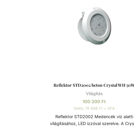
Reflektor STD2002 beton Crystal WH 50
Világítás
100 200
Ft
Nettó 78 898 Ft + ÁFA
Reflektor STD2002 Medencék víz alatti
világításához, LED izzóval szerelve. A Crys
típusú LED izzó speciális gyantája, a víztis