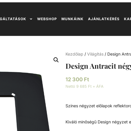
GÁLTATÁSOK
WEBSHOP
MUNKÁINK
AJÁNLATKÉRÉS
KA
Kezdőlap
/
Világítás
/ Design Antr
Design Antracit négy
12 300
Ft
Nettó 9 685 Ft + ÁFA
Színes négyzet előlapok reflekto
Kiváló minőségű Design négyzet el