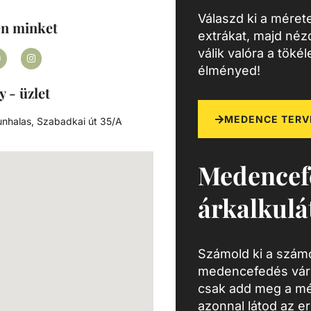
a
Válaszd ki a mérete
en minket
extrákat, majd né
válik valóra a töké
élményed!
y - üzlet
MEDENCE TERV
nhalas, Szabadkai út 35/A
Medencef
árkalkulá
Számold ki a számo
medencefedés várh
csak add meg a mé
azonnal látod az e