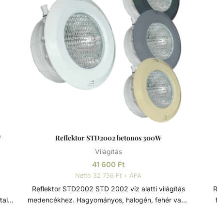
W
Reflektor STD2002 betonos 300W
Világítás
41 600
Ft
Nettó 32 756 Ft + ÁFA
Reflektor STD2002 STD 2002 víz alatti világítás
Re
tal
medencékhez. Hagyományos, halogén, fehér vagy
zta
RGB LED-es 12V PAR 56 izzóval, 2 x 4mm kábellel,
fén