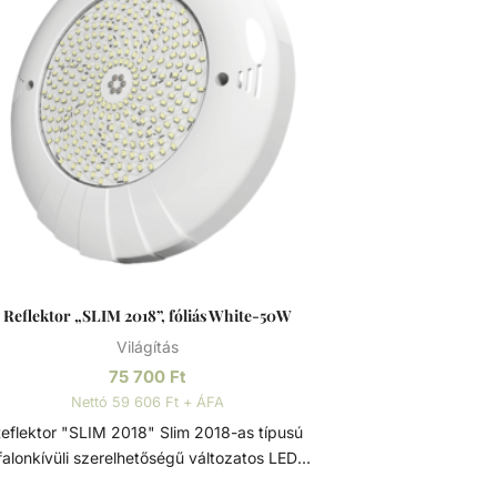
Reflektor „SLIM 2018”, fóliás White-50W
Világítás
75 700
Ft
Nettó 59 606 Ft + ÁFA
flektor "SLIM 2018" Slim 2018-as típusú
falonkívüli szerelhetőségű változatos LED
yforrásokkal szerelt vízalatti reflektor. A LED