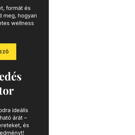
t, formát és
zd meg, hogyan
letes wellness
EZŐ
edés
tor
dra ideális
ató árát –
reteket, és
redményt!