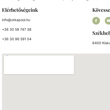
esetén (RGB) 16 különböző világítási mint
elérhető. A távirányító kültéren, 30 méteren belül
Elérhetőségeink
Kövess
használható a vevőtől számítva. Működés: 1.
Szinkronizálás gomb 2. Be- és Kikapcsoló gomb 3.
info@orkapool.hu
Reset gomb 4. Programváltó gomb
+36 30 58 747 38
Székhel
+36 30 96 591 04
6400 Kisku