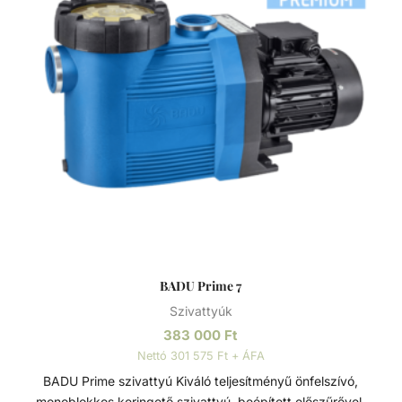
BADU Prime 7
Szivattyúk
383 000
Ft
Nettó 301 575 Ft + ÁFA
BADU Prime szivattyú Kiváló teljesítményű önfelszívó,
monoblokkos keringető szivattyú, beépített előszűrővel,