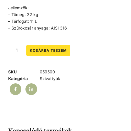
Jellemzők:
– Tömeg: 22 kg
– Térfogat: 11 L
– Szűrőkosár anyaga: AISI 316
KOSÁRBA TESZEM
SKU
059500
Kategória
Szivattyúk
Kapcsolódó termékek