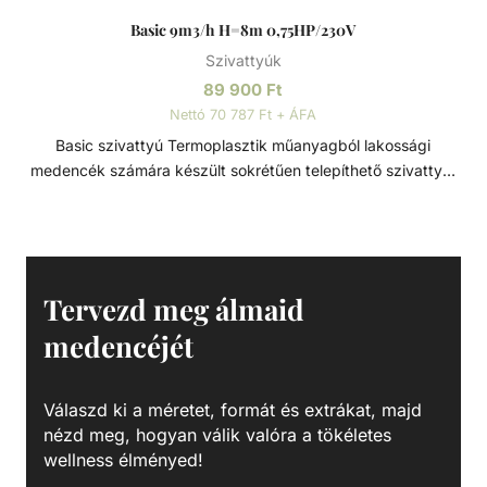
Basic 9m3/h H=8m 0,75HP/230V
Szivattyúk
89 900
Ft
Nettó 70 787 Ft + ÁFA
Basic szivattyú Termoplasztik műanyagból lakossági
medencék számára készült sokrétűen telepíthető szivattyú.
Minden eleme korrózióálló, termoplasztik műanyagból
készült, a tartósság és hosszú élettartam érdekében. Szívó
és nyomó csatlakozások típustól függően 1 1/2” - D50 -
D63 Műszaki adatok: - Működési tartomány: 9 m3/h H=8m
- Teljesítmény: 0,75 HP - Tápfeszültség: 230 V
Tervezd meg álmaid
medencéjét
Válaszd ki a méretet, formát és extrákat, majd
nézd meg, hogyan válik valóra a tökéletes
wellness élményed!