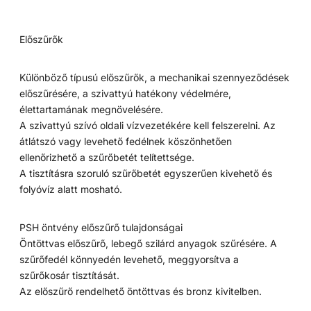
Előszűrők
Különböző típusú előszűrők, a mechanikai szennyeződések
előszűrésére, a szivattyú hatékony védelmére,
élettartamának megnövelésére.
A szivattyú szívó oldali vízvezetékére kell felszerelni. Az
átlátszó vagy levehető fedélnek köszönhetően
ellenőrizhető a szűrőbetét telítettsége.
A tisztításra szoruló szűrőbetét egyszerűen kivehető és
folyóvíz alatt mosható.
PSH öntvény előszűrő tulajdonságai
Öntöttvas előszűrő, lebegő szilárd anyagok szűrésére. A
szűrőfedél könnyedén levehető, meggyorsítva a
szűrőkosár tisztítását.
Az előszűrő rendelhető öntöttvas és bronz kivitelben.