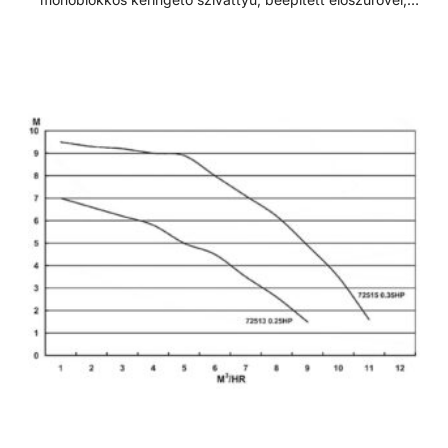
polikarbonát átlátszó fedéllel. Lakossági és közületi
medencék számára fejlesztve, ami 3 méterrel a vízszint
felett is telepíthető. Sósvizes (elektrolizis) rendszerekhez
telepíthető max. 5gr/l só koncetrációig. Műszaki adatok: -
Működési tartomány: 5 m3/h H=10m - Tápfeszültség: 230
V