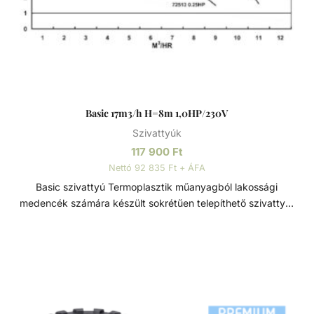
Basic 17m3/h H=8m 1,0HP/230V
Szivattyúk
117 900
Ft
Nettó 92 835 Ft + ÁFA
Basic szivattyú Termoplasztik műanyagból lakossági
medencék számára készült sokrétűen telepíthető szivattyú.
Minden eleme korrózióálló, termoplasztik műanyagból
készült, a tartósság és hosszú élettartam érdekében. Szívó
és nyomó csatlakozások típustól függően 1 1/2” - D50 -
D63 Műszaki adatok: - Működési tartomány: 17 m3/h
H=8m - Teljesítmény: 1,0 HP - Tápfeszültség: 230 V