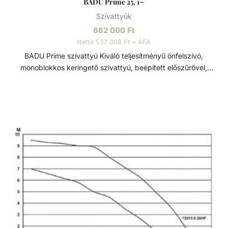
BADU Prime 25, 1~
Szivattyúk
682 000
Ft
Nettó 537 008 Ft + ÁFA
BADU Prime szivattyú Kiváló teljesítményű önfelszívó,
monoblokkos keringető szivattyú, beépített előszűrővel,
polikarbonát átlátszó fedéllel. Lakossági és közületi
medencék számára fejlesztve, ami 3 méterrel a vízszint
felett is telepíthető. Sósvizes (elektrolizis) rendszerekhez
telepíthető max. 5gr/l só koncetrációig. Műszaki adatok: -
Működési tartomány: 22 m3/h H=10m - Tápfeszültség: 230
V