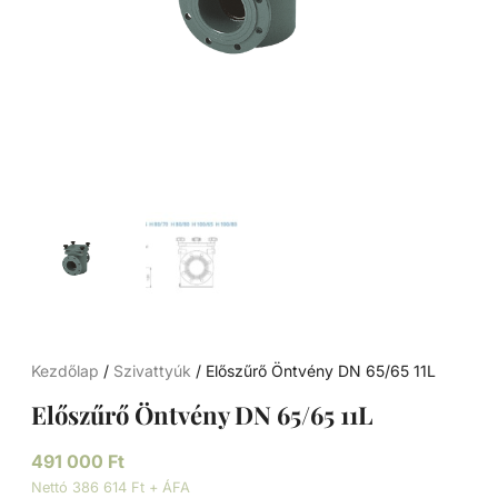
Kezdőlap
/
Szivattyúk
/ Előszűrő Öntvény DN 65/65 11L
Előszűrő Öntvény DN 65/65 11L
491 000
Ft
Nettó 386 614 Ft + ÁFA