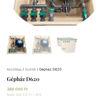
Kezdőlap
/
Szűrők
/ Gépház D620
Gépház D620
388 000
Ft
Nettó 305 512 Ft + ÁFA