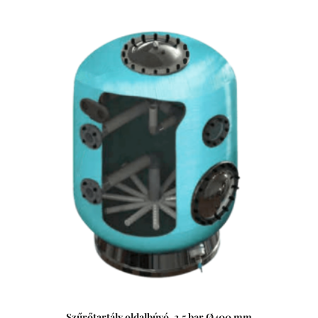
medence vizének tisztaságát folyamatos vízforgatással és
szűréssel tudjuk fenn tartani. Az álló vízben, melyet süt a
nap, könnyedén elszaporodhatnak az algák és más
szennyeződések, melyek nem csak a látványt rontják, de a
fürdőzők egészségére is veszélyesek lehetnek. A
szűrőtartály a vízforgató készülék segítségével az egészen
finom szennyeződéseket is kiszűrhetik a vízből, amelyek
így fennakadnak a szűrőközegen.
Szűrőtartály oldalbúvó, 2,5 bar Ø400 mm