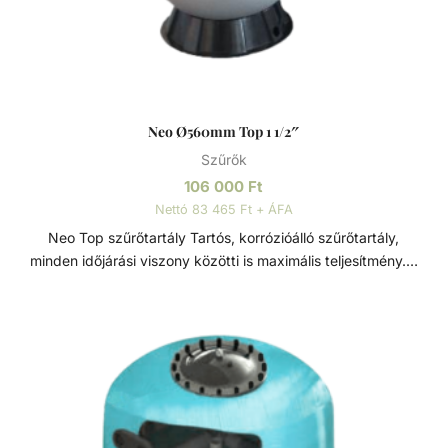
Neo Ø560mm Top 1 1/2″
Szűrők
106 000
Ft
Nettó 83 465 Ft + ÁFA
Neo Top szűrőtartály Tartós, korrózióálló szűrőtartály,
minden időjárási viszony közötti is maximális teljesítmény. 7
állású vezérlőszeleppel szerelve, így gyors és egyszerű
szűrőcserét tesz lehetővé. Nagynyomású homok/víz
leeresztővel rendelkezik, a gyors téliesítéshez és
szervizeléshez. A felső diffúzor biztosítja a víz egyenletes
eloszlását a homokágy tetején; ami sima, szabadon áramló
teljesítményt biztosít. Precíziósan megtervezett öntisztító
oldalsó csatornák a kiegyensúlyozott áramlás és
visszamosás, valamint a könnyű szervizelhetőség