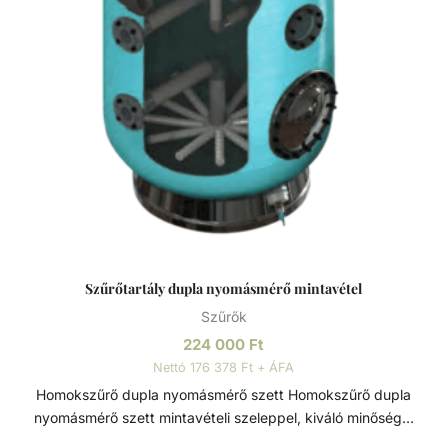
érdekében. Szűrőtartály A medence vizének tisztaságát
folyamatos vízforgatással és szűréssel tudjuk fenn tartani.
Az álló vízben, melyet süt a nap, könnyedén
elszaporodhatnak az algák és más szennyeződések,
melyek nem csak a látványt rontják, de a fürdőzők
egészségére is veszélyesek lehetnek. A szűrőtartály a
vízforgató készülék segítségével az egészen finom
szennyeződéseket is kiszűrhetik a vízből, amelyek így
fennakadnak a szűrőközegen.
Szűrőtartály dupla nyomásmérő mintavétel
Szűrők
224 000
Ft
Nettó 176 378 Ft + ÁFA
Homokszűrő dupla nyomásmérő szett Homokszűrő dupla
nyomásmérő szett mintavételi szeleppel, kiváló minőségű,
magas élettartamú szűrőtartály alkatrész. Szűrőtartály A