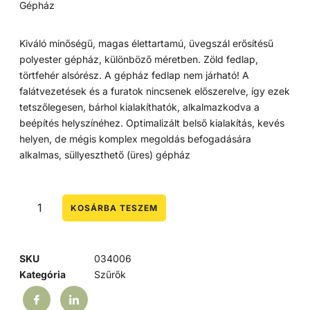
Gépház
Kiváló minőségű, magas élettartamú, üvegszál erősítésű
polyester gépház, különböző méretben. Zöld fedlap,
törtfehér alsórész. A gépház fedlap nem járható! A
falátvezetések és a furatok nincsenek előszerelve, így ezek
tetszőlegesen, bárhol kialakíthatók, alkalmazkodva a
beépítés helyszínéhez. Optimalizált belső kialakítás, kevés
helyen, de mégis komplex megoldás befogadására
alkalmas, süllyeszthető (üres) gépház
KOSÁRBA TESZEM
SKU
034006
Kategória
Szűrők