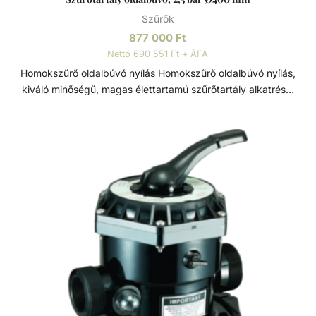
Szűrők
877 000
Ft
Nettó 690 551 Ft + ÁFA
Homokszűrő oldalbúvó nyílás Homokszűrő oldalbúvó nyílás,
kiváló minőségű, magas élettartamú szűrőtartály alkatrész.
Átmérője: Ø400 mm. Szűrőtartály A medence vizének
tisztaságát folyamatos vízforgatással és szűréssel tudjuk
fenn tartani. Az álló vízben, melyet süt a nap, könnyedén
elszaporodhatnak az algák és más szennyeződések,
melyek nem csak a látványt rontják, de a fürdőzők
egészségére is veszélyesek lehetnek. A szűrőtartály a
vízforgató készülék segítségével az egészen finom
szennyeződéseket is kiszűrhetik a vízből, amelyek így
fennakadnak a szűrőközegen.