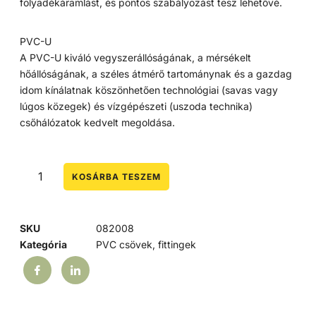
folyadékáramlást, és pontos szabályozást tesz lehetővé.
PVC-U
A PVC-U kiváló vegyszerállóságának, a mérsékelt
hőállóságának, a széles átmérő tartománynak és a gazdag
idom kínálatnak köszönhetően technológiai (savas vagy
lúgos közegek) és vízgépészeti (uszoda technika)
csőhálózatok kedvelt megoldása.
KOSÁRBA TESZEM
SKU
082008
Kategória
PVC csövek, fittingek