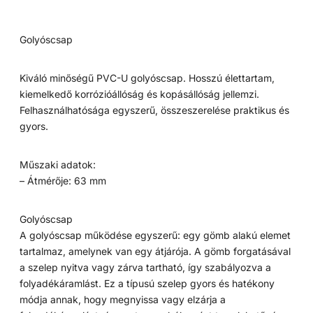
Golyóscsap
Kiváló minőségű PVC-U golyóscsap. Hosszú élettartam,
kiemelkedő korrózióállóság és kopásállóság jellemzi.
Felhasználhatósága egyszerű, összeszerelése praktikus és
gyors.
Műszaki adatok:
– Átmérője: 63 mm
Golyóscsap
A golyóscsap működése egyszerű: egy gömb alakú elemet
tartalmaz, amelynek van egy átjárója. A gömb forgatásával
a szelep nyitva vagy zárva tartható, így szabályozva a
folyadékáramlást. Ez a típusú szelep gyors és hatékony
módja annak, hogy megnyissa vagy elzárja a