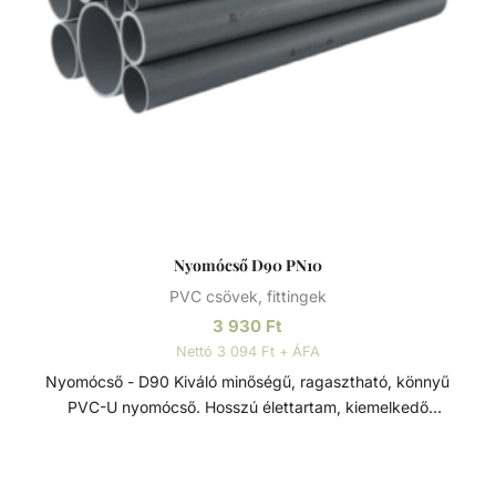
Nyomócső D90 PN10
PVC csövek, fittingek
3 930
Ft
Nettó 3 094 Ft + ÁFA
Nyomócső - D90 Kiváló minőségű, ragasztható, könnyű
PVC-U nyomócső. Hosszú élettartam, kiemelkedő
korrózióállóság és kopásállóság jellemzi.
Felhasználhatósága egyszerű, összeszerelése praktikus és
gyors. Műszaki adatok: - PVC-U - Átmérője: 90 mm -