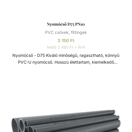
Nyomócső D75 PN10
PVC csövek, fittingek
3 150
Ft
Nettó 2 480 Ft + ÁFA
Nyomócső - D75 Kiváló minőségű, ragasztható, könnyű
PVC-U nyomócső. Hosszú élettartam, kiemelkedő
korrózióállóság és kopásállóság jellemzi.
Felhasználhatósága egyszerű, összeszerelése praktikus és
gyors. Műszaki adatok: - PVC-U - Átmérője: 75 mm -
Hosszúsága: 5 méter PVC-U A PVC-U kiváló
vegyszerállóságának, a mérsékelt hőállóságának, a széles
átmérő tartománynak és a gazdag idom kínálatnak
köszönhetően technológiai (savas vagy lúgos közegek) és
vízgépészeti (uszoda technika) csőhálózatok kedvelt
megoldása.