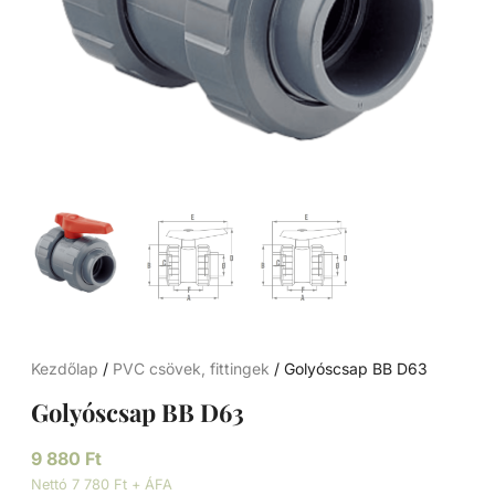
Kezdőlap
/
PVC csövek, fittingek
/ Golyóscsap BB D63
Golyóscsap BB D63
9 880
Ft
Nettó 7 780 Ft + ÁFA