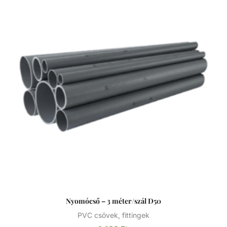
Hosszúsága: 5 méter PVC-U A PVC-U kiváló
vegyszerállóságának, a mérsékelt hőállóságának, a széles
átmérő tartománynak és a gazdag idom kínálatnak
köszönhetően technológiai (savas vagy lúgos közegek) és
vízgépészeti (uszoda technika) csőhálózatok kedvelt
megoldása.
Nyomócső – 3 méter/szál D50
PVC csövek, fittingek