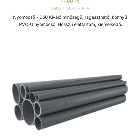
1 460
Ft
Nettó 1 150 Ft + ÁFA
Nyomócső - D50 Kiváló minőségű, ragasztható, könnyű
PVC-U nyomócső. Hosszú élettartam, kiemelkedő
korrózióállóság és kopásállóság jellemzi.
Felhasználhatósága egyszerű, összeszerelése praktikus és
gyors. Műszaki adatok: - PVC-U - Átmérője: 50 mm -
Hosszúsága: 3 méter PVC-U A PVC-U kiváló
vegyszerállóságának, a mérsékelt hőállóságának, a széles
átmérő tartománynak és a gazdag idom kínálatnak
köszönhetően technológiai (savas vagy lúgos közegek) és
vízgépészeti (uszoda technika) csőhálózatok kedvelt
megoldása.