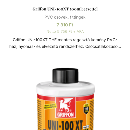
Griffon UNI-100XT 500ml; ecsettel
PVC csövek, fittingek
7 310
Ft
Nettó 5 756 Ft + ÁFA
Griffon UNI-100XT THF mentes ragasztó kemény PVC-
hez, nyomás- és elvezető rendszerhez. Csőcsatlakozások,
szerelvények, fittingek ragasztásához, nyomott és laza
illeszkedés esetén is - réskitöltéshez. Alkalmazási terület:
Csőcsatlakozások, szerelvények, fittingek. 315 mm
átmérőig nyomás alatti és lefolyó csövekhez
alkalmazandó. Alkalmazás a következő csőrendszerekkel
ajánlott: - EN1329 - 1452 - 1453 - 1455 - ISO15493 (PVC)