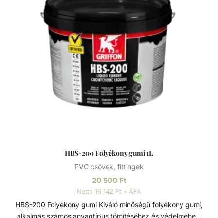
HBS-200 Folyékony gumi 1L
PVC csövek, fittingek
20 500
Ft
Nettó 16 142 Ft + ÁFA
HBS-200 Folyékony gumi Kiváló minőségű folyékony gumi,
alkalmas számos anyagtípus tömítéséhez és védelméhez.