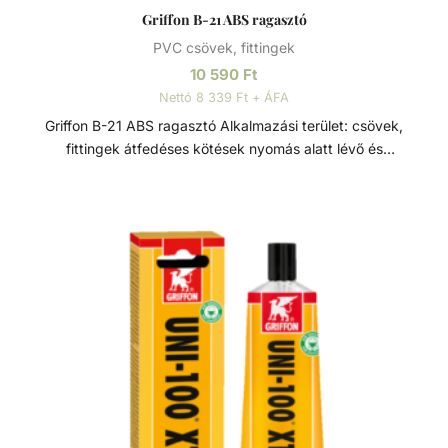
Griffon B-21 ABS ragasztó
PVC csövek, fittingek
10 590
Ft
Nettó 8 339 Ft + ÁFA
Griffon B-21 ABS ragasztó Alkalmazási terület: csövek,
fittingek átfedéses kötések nyomás alatt lévő és
vízelvezető rendszerekhez. Alkalmazási feltételek: cső
átmérő ≤ 160 mm. Nyomás ≤ 10 bar (PN10). Maximális
átmérő különbség 0,3 mm, 0,2mm átfedéses kötésnél.
Alkalmas EN1455 és ISO15493 (ABS) szabványoknak
megfelelő rendszerek kialakításához. Tartozék: felhordó
ecset a gyors és egyszerű felhordáshoz.