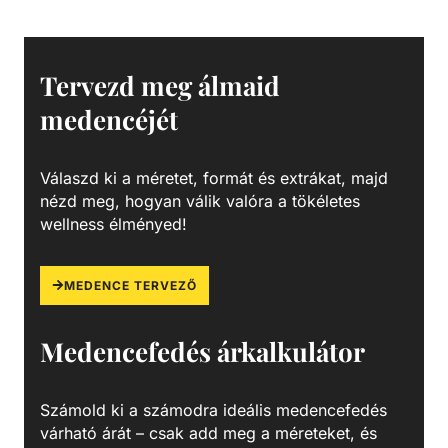
ajánlott: - EN1329 - 1452 - 1453 - 1455 - ISO15493 (PVC)
Tervezd meg álmaid
medencéjét
Válaszd ki a méretet, formát és extrákat, majd
nézd meg, hogyan válik valóra a tökéletes
wellness élményed!
MEDENCE TERVEZŐ
Medencefedés árkalkulátor
Számold ki a számodra ideális medencefedés
várható árát – csak add meg a méreteket, és