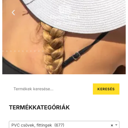
Élményelemek
242 Termék
KERESÉS
TERMÉKKATEGÓRIÁK
PVC csövek, fittingek (677)
×