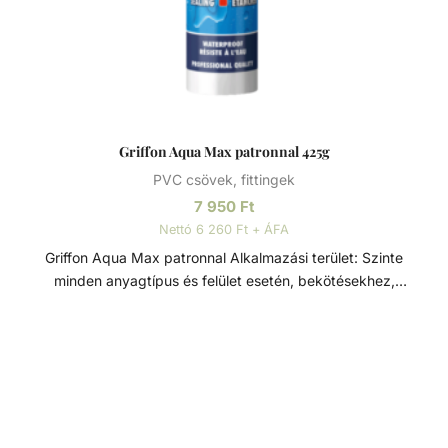
sónak és vegyszereknek - festhető
Griffon Aqua Max patronnal 425g
PVC csövek, fittingek
7 950
Ft
Nettó 6 260 Ft + ÁFA
Griffon Aqua Max patronnal Alkalmazási terület: Szinte
minden anyagtípus és felület esetén, bekötésekhez,
javításokhoz, tömítésekhez. Kimondottan ajánlott medence
és tó kivitelezésekhez és a mezőgazdaságban. A
medencén belül és kívül, mindenféle alkalmazásra kíválló,
mint pl. szkimmerek, szegélyek, csempék, fedések, kifolyó
csövek és dilattációs hézagok esetén is.