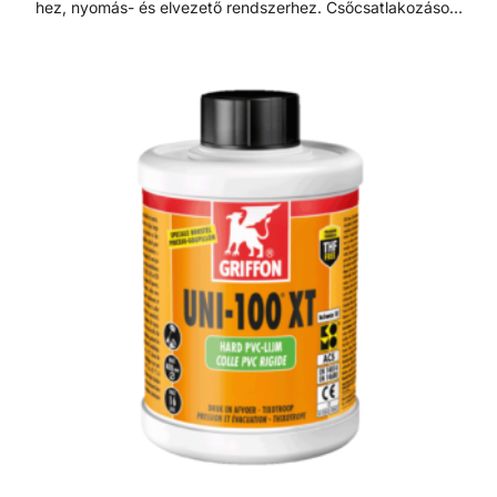
hez, nyomás- és elvezető rendszerhez. Csőcsatlakozások,
szerelvények, fittingek ragasztásához, nyomott és laza
illeszkedés esetén is - réskitöltéshez. Alkalmazási terület:
Csőcsatlakozások, szerelvények, fittingek. 315 mm
átmérőig nyomás alatti és lefolyó csövekhez
alkalmazandó. Alkalmazás a következő csőrendszerekkel
ajánlott: - EN1329 - 1452 - 1453 - 1455 - ISO15493 (PVC)