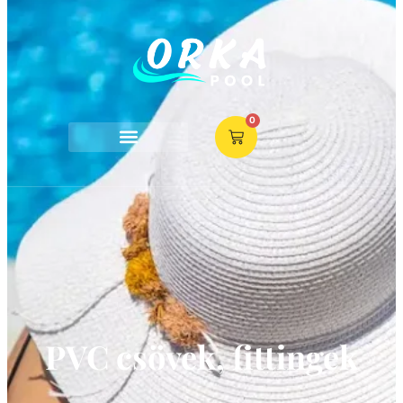
0
PVC csövek, fittingek