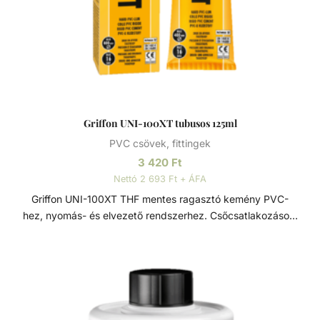
Griffon UNI-100XT tubusos 125ml
PVC csövek, fittingek
3 420
Ft
Nettó 2 693 Ft + ÁFA
Griffon UNI-100XT THF mentes ragasztó kemény PVC-
hez, nyomás- és elvezető rendszerhez. Csőcsatlakozások,
szerelvények, fittingek ragasztásához, nyomott és laza
illeszkedés esetén is - réskitöltéshez. Alkalmazási terület:
Csőcsatlakozások, szerelvények, fittingek. 315 mm
átmérőig nyomás alatti és lefolyó csövekhez
alkalmazandó. Alkalmazás a következő csőrendszerekkel
ajánlott: - EN1329 - 1452 - 1453 - 1455 - ISO15493 (PVC)