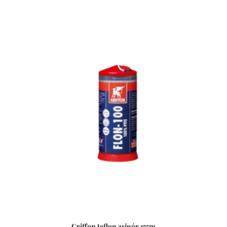
Nemkívánatos ragasztószer maradványok eltávolítására,
vagy ecsetek és egyéb szerszámok tisztítására is
alkalmas.
Griffon teflon zsinór 175m