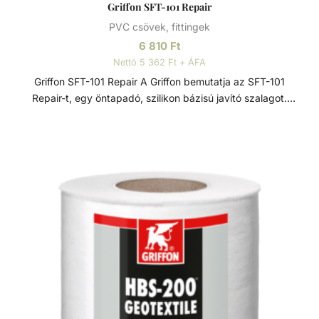
Griffon SFT-101 Repair
PVC csövek, fittingek
6 810
Ft
Nettó 5 362 Ft + ÁFA
Griffon SFT-101 Repair A Griffon bemutatja az SFT-101
Repair-t, egy öntapadó, szilikon bázisú javító szalagot.
Főként azonnali víz- és légálló tömítésre és szivárgás
javítására vezetékek, csövek, fittingek, tömlők és
elektromos csatlakozások esetén. Ezen kívül használható
csatlakozók és elektromos vezetékek szigetelésére és
védelmére. A szalagot kinyújtva és átfedésben saját maga
köré tekerve egy szigetelő, víz- és légálló tömítést kapunk.
A Griffon SFT-101 Repair azonnal használható és ellenáll
akár 12 bar nyomásnak. A szigetelőképessége 15.000 volt
rétegenként. A szalag hőálló -54 és 260°C között, jól
ellenáll a vegyszeres behatásoknak. A Griffon SFT-101
Repair használható kül- és beltéren, valamint víz alatt
egyaránt, ezenkívül bármilyen felületre felhelyezhető,
legyen az akár nedves vagy poros.