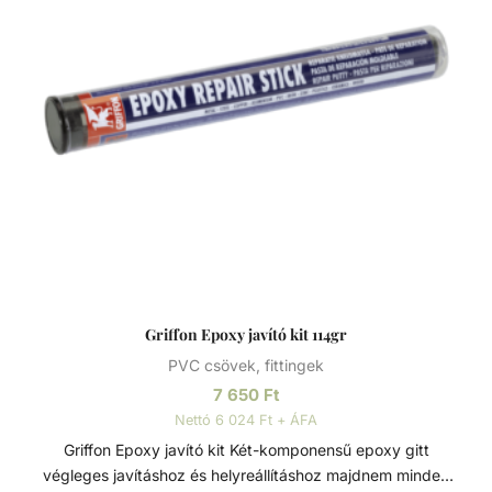
Griffon Epoxy javító kit 114gr
PVC csövek, fittingek
7 650
Ft
Nettó 6 024 Ft + ÁFA
Griffon Epoxy javító kit Két-komponensű epoxy gitt
végleges javításhoz és helyreállításhoz majdnem minden