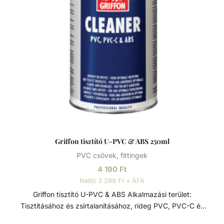
Griffon tisztító U-PVC & ABS 250ml
PVC csövek, fittingek
4 190
Ft
Nettó 3 299 Ft + ÁFA
Griffon tisztító U-PVC & ABS Alkalmazási terület:
Tisztításához és zsírtalanításához, rideg PVC, PVC-C és
ABS anyagú csövekhez, perselyekhez és fittingekhez.