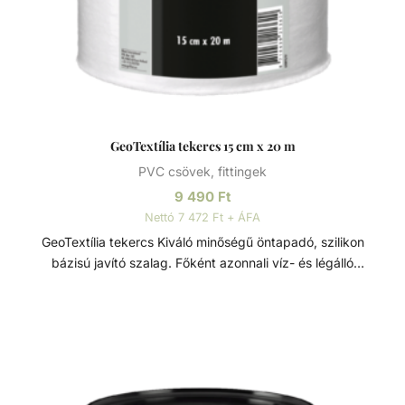
GeoTextília tekercs 15 cm x 20 m
PVC csövek, fittingek
9 490
Ft
Nettó 7 472 Ft + ÁFA
GeoTextília tekercs Kiváló minőségű öntapadó, szilikon
bázisú javító szalag. Főként azonnali víz- és légálló
tömítésre és szivárgás javítására használandó. Felvitelét
HBS folyékony gumival együtt kell megtenni. Kiszerelés: -
15 cm x 20 m