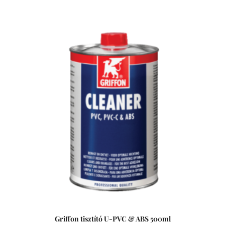
Nemkívánatos ragasztószer maradványok eltávolítására,
vagy ecsetek és egyéb szerszámok tisztítására is
alkalmas.
Griffon tisztító U-PVC & ABS 500ml