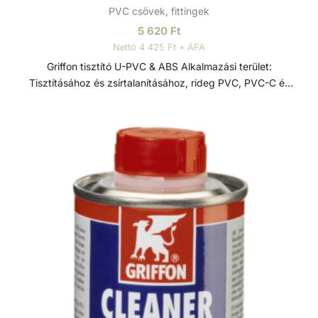
PVC csövek, fittingek
5 620
Ft
Nettó 4 425 Ft + ÁFA
Griffon tisztító U-PVC & ABS Alkalmazási terület:
Tisztításához és zsírtalanításához, rideg PVC, PVC-C és
ABS anyagú csövekhez, perselyekhez és fittingekhez.
Nemkívánatos ragasztószer maradványok eltávolítására,
vagy ecsetek és egyéb szerszámok tisztítására is
alkalmas.