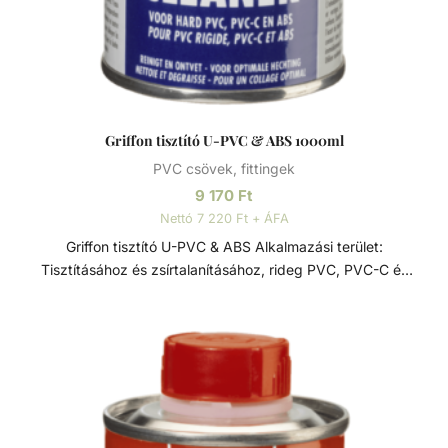
Griffon tisztító U-PVC & ABS 1000ml
PVC csövek, fittingek
9 170
Ft
Nettó 7 220 Ft + ÁFA
Griffon tisztító U-PVC & ABS Alkalmazási terület:
Tisztításához és zsírtalanításához, rideg PVC, PVC-C és
ABS anyagú csövekhez, perselyekhez és fittingekhez.
Nemkívánatos ragasztószer maradványok eltávolítására,
vagy ecsetek és egyéb szerszámok tisztítására is
alkalmas.