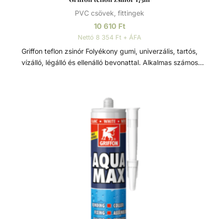
PVC csövek, fittingek
10 610
Ft
Nettó 8 354 Ft + ÁFA
Griffon teflon zsinór Folyékony gumi, univerzális, tartós,
vízálló, légálló és ellenálló bevonattal. Alkalmas számos
anyagtípus tömítéséhez és védelméhez, mint beton, fém,
kő, fa, bitumen, cink, PVC, EPDM, stb. Padlók, válaszfalak,
falak, varrat pl. illesztések, vezetékek és struktuális
komponensek. Kiválóan alkalmazható mind kültéren és
beltéren (fürdőszoba, padlás, terasz, tető, stb.) beleértve
az esőcsatornát, zuhanytálcát, vízvezeték csöveket, padló
illesztéseket, dilattációkat, ablakkereteket és talajszinti
elemeket. Használható vízhatlan rétegként csempe alatt
nyirkos környezetben mint pl. fürdőszoba, medence,
terasz, stb. Jellemzők - víz- és légálló - nagyon magas
rugalmasság (900%) - kiválóan tapad számos felületre -
tartós minőség: min. 20 év - véd a korrózió és erózió ellen
- ellenáll az UV sugárzásnak és az időjárásnak - ellenáll a