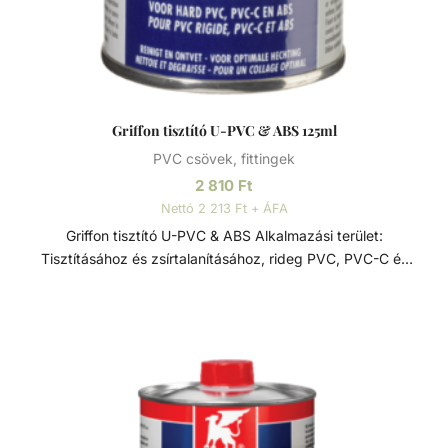
Griffon tisztító U-PVC & ABS 125ml
PVC csövek, fittingek
2 810
Ft
Nettó 2 213 Ft + ÁFA
Griffon tisztító U-PVC & ABS Alkalmazási terület:
Tisztításához és zsírtalanításához, rideg PVC, PVC-C és
ABS anyagú csövekhez, perselyekhez és fittingekhez.
Nemkívánatos ragasztószer maradványok eltávolítására,
vagy ecsetek és egyéb szerszámok tisztítására is
alkalmas.