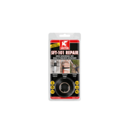
anyagtípushoz. Használható szivárgások, lyukak és
repedések tömítésére csövek, radiátorok, bojlerek,
csatorna, légcsatorna, esővízcsatorna és tároló tartály
esetében. Használható fém, réz, alumínium, vas, cink,
PVC, fa, szintetikus anyagok, kerámia, csempe, agyag és
beton felületekhez.