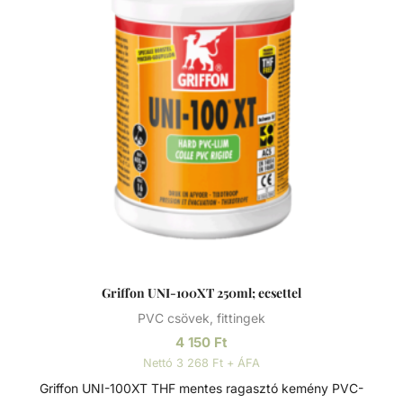
Griffon UNI-100XT 250ml; ecsettel
PVC csövek, fittingek
4 150
Ft
Nettó 3 268 Ft + ÁFA
Griffon UNI-100XT THF mentes ragasztó kemény PVC-