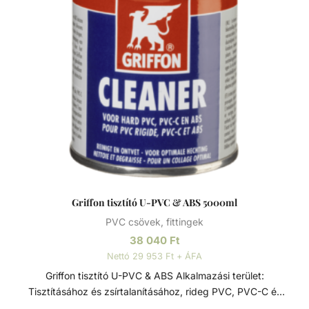
Griffon tisztító U-PVC & ABS 5000ml
PVC csövek, fittingek
38 040
Ft
Nettó 29 953 Ft + ÁFA
Griffon tisztító U-PVC & ABS Alkalmazási terület:
Tisztításához és zsírtalanításához, rideg PVC, PVC-C és
ABS anyagú csövekhez, perselyekhez és fittingekhez.