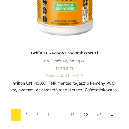
Griffon UNI-100XT 1000ml; ecsettel
PVC csövek, fittingek
11 790
Ft
Nettó 9 283 Ft + ÁFA
Griffon UNI-100XT THF mentes ragasztó kemény PVC-
hez, nyomás- és elvezető rendszerhez. Csőcsatlakozások,
szerelvények, fittingek ragasztásához, nyomott és laza
illeszkedés esetén is - réskitöltéshez. Alkalmazási terület:
Csőcsatlakozások, szerelvények, fittingek. 315 mm
1
2
3
4
…
41
42
43
→
átmérőig nyomás alatti és lefolyó csövekhez
alkalmazandó. Alkalmazás a következő csőrendszerekkel