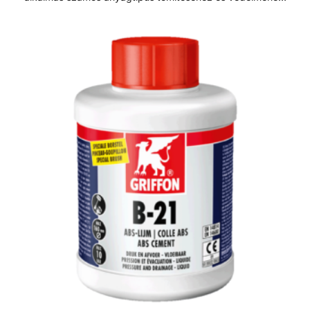
Univerzális, tartós, vízálló, légálló és ellenálló bevonatot
képez. Kiszerelés: - 1L