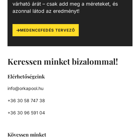
várható árát – csak add meg a méreteket, és
azonnal látod az eredményt!
MEDENCEFEDÉS TERVEZŐ
Keressen minket bizalommal!
Elérhetőségeink
info@orkapool.hu
+36 30 58 747 38
+36 30 96 591 04
Kövessen minket