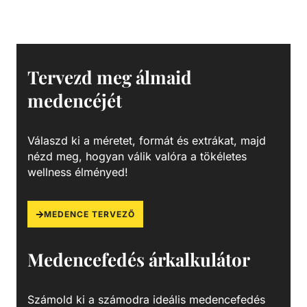
polikarbonát átlátszó fedéllel. Lakossági és közületi
medencék számára fejlesztve, ami 3 méterrel a vízszint
felett is telepíthető. Sósvizes (elektrolizis) rendszerekhez
telepíthető max. 5gr/l só koncetrációig. Műszaki adatok: -
Működési tartomány: 14 m3/h H=10m - Tápfeszültség: 230
Tervezd meg álmaid
V
medencéjét
Válaszd ki a méretet, formát és extrákat, majd
nézd meg, hogyan válik valóra a tökéletes
wellness élményed!
MEDENCE TERVEZŐ
Medencefedés árkalkulátor
Számold ki a számodra ideális medencefedés