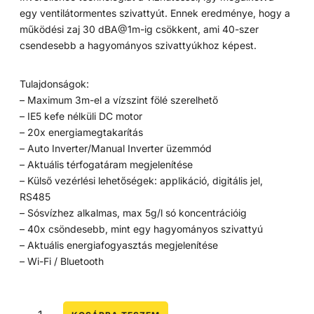
egy ventilátormentes szivattyút. Ennek eredménye, hogy a
működési zaj 30 dBA@1m-ig csökkent, ami 40-szer
csendesebb a hagyományos szivattyúkhoz képest.
Tulajdonságok:
– Maximum 3m-el a vízszint fölé szerelhető
– IE5 kefe nélküli DC motor
– 20x energiamegtakarítás
– Auto Inverter/Manual Inverter üzemmód
– Aktuális térfogatáram megjelenítése
– Külső vezérlési lehetőségek: applikáció, digitális jel,
RS485
– Sósvízhez alkalmas, max 5g/l só koncentrációig
– 40x csöndesebb, mint egy hagyományos szivattyú
– Aktuális energiafogyasztás megjelenítése
– Wi-Fi / Bluetooth