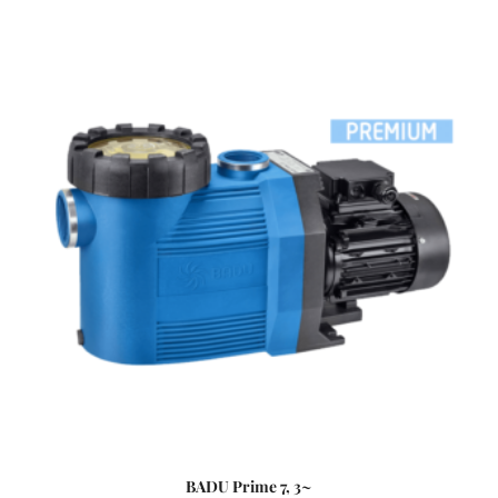
medencék számára fejlesztve, ami 3 méterrel a vízszint
felett is telepíthető. Sósvizes (elektrolizis) rendszerekhez
telepíthető max. 5gr/l só koncetrációig. Műszaki adatok: -
Működési tartomány: 28 m3/h H=10m - Tápfeszültség: 230
V
BADU Prime 7, 3~