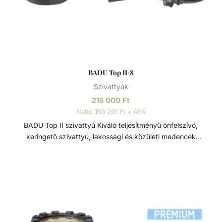
BADU Top II/8
Szivattyúk
215 000
Ft
Nettó 169 291 Ft + ÁFA
BADU Top II szivattyú Kiváló teljesítményű önfelszívó,
keringető szivattyú, lakossági és közületi medencék
számára. Ezt a szivattyút kifejezetten közepes méretű, föld
feletti medencékre tervezték, részben süllyesztett
medencék és kisebb úszó tavak számára. A nagy szivattyú
kapacitásnak köszönhetően automatikus medencetisztító is
csatlakoztatható hozzá. Szívó és nyomó oldali
csatlakozása 2” / 1 ½”. Monoblokkos szivattyú, beépített
előszűrővel (3l). Polikarbonát átlátszó fedéllel rendelkezik.