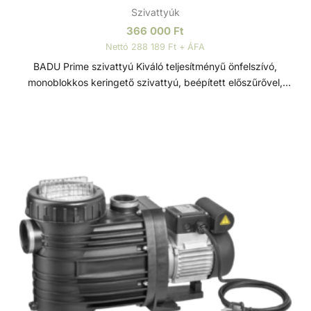
Szivattyúk
366 000
Ft
Nettó 288 189 Ft + ÁFA
BADU Prime szivattyú Kiváló teljesítményű önfelszívó,
monoblokkos keringető szivattyú, beépített előszűrővel,
polikarbonát átlátszó fedéllel. Lakossági és közületi
medencék számára fejlesztve, ami 3 méterrel a vízszint
felett is telepíthető. Sósvizes (elektrolizis) rendszerekhez
telepíthető max. 5gr/l só koncetrációig. Műszaki adatok: -
Működési tartomány: 5 m3/h H=10m - Tápfeszültség:
230/400 V