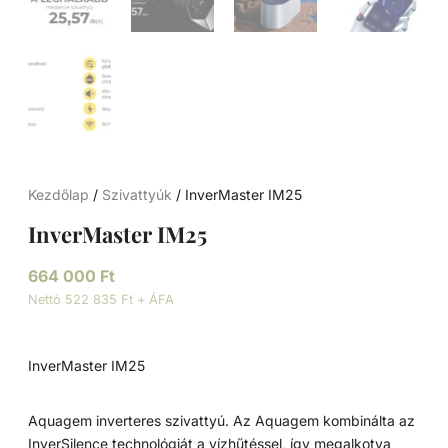
Kezdőlap
/
Szivattyúk
/ InverMaster IM25
InverMaster IM25
664 000
Ft
Nettó 522 835 Ft + ÁFA
InverMaster IM25
Aquagem inverteres szivattyú. Az Aquagem kombinálta az
InverSilence technológiát a vízhűtéssel, így megalkotva