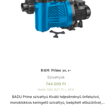
BADU Prime 30, 1~
Szivattyúk
744 000
Ft
Nettó 585 827 Ft + ÁFA
BADU Prime szivattyú Kiváló teljesítményű önfelszívó,
monoblokkos keringető szivattyú, beépített előszűrővel,
polikarbonát átlátszó fedéllel. Lakossági és közületi