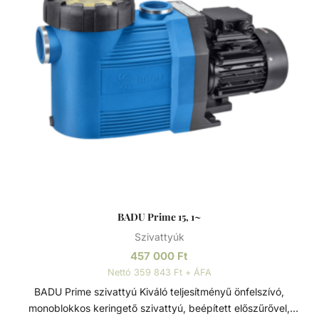
Sósvizes (elektrolizis) rendszerekhez telepíthető max. 5gr/l
só koncetrációig. Alkalmazási terület Úszómedence
vízkeringetés szűrőrendszeren keresztül. A szivattyú
beépíthető max. 2 m-el a vízszint felett, vagy max. 3 m-el
a vízszint alá. Tulajdonságok: - Max 3m-rel a vízszint felé
vagy alá is szerelhető - Szívó és nyomó oldali csatlakozása
2” / 1 1⁄2” - Monoblokkos szivattyú beépített előszűrővel (3l)
- Polikarbonát átlátszó fedél - Sósvizes (elektrolizis)
rendszerekhez telepíthető max. 5gr/l só koncetrációig
Műszaki adatok: - Működési tartomány: 7 m3/h H=10m -
Tápfeszültség: 230 V
BADU Prime 15, 1~
Szivattyúk
457 000
Ft
Nettó 359 843 Ft + ÁFA
BADU Prime szivattyú Kiváló teljesítményű önfelszívó,
monoblokkos keringető szivattyú, beépített előszűrővel,