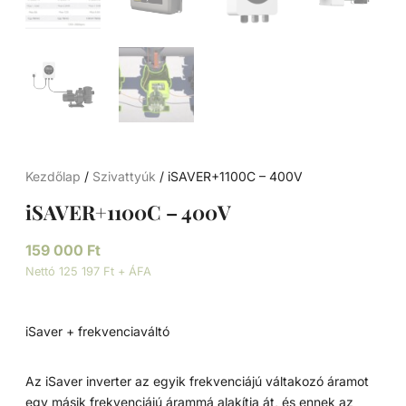
Kezdőlap
/
Szivattyúk
/ iSAVER+1100C – 400V
iSAVER+1100C – 400V
159 000
Ft
Nettó 125 197 Ft + ÁFA
iSaver + frekvenciaváltó
Az iSaver inverter az egyik frekvenciájú váltakozó áramot
egy másik frekvenciájú árammá alakítja át, és ennek az