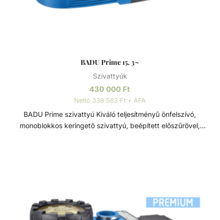
BADU Prime 15, 3~
Szivattyúk
430 000
Ft
Nettó 338 583 Ft + ÁFA
BADU Prime szivattyú Kiváló teljesítményű önfelszívó,
monoblokkos keringető szivattyú, beépített előszűrővel,
polikarbonát átlátszó fedéllel. Lakossági és közületi
medencék számára fejlesztve, ami 3 méterrel a vízszint
felett is telepíthető. Sósvizes (elektrolizis) rendszerekhez
telepíthető max. 5gr/l só koncetrációig. Műszaki adatok: -
Működési tartomány: 14 m3/h H=10m - Tápfeszültség:
230/400 V