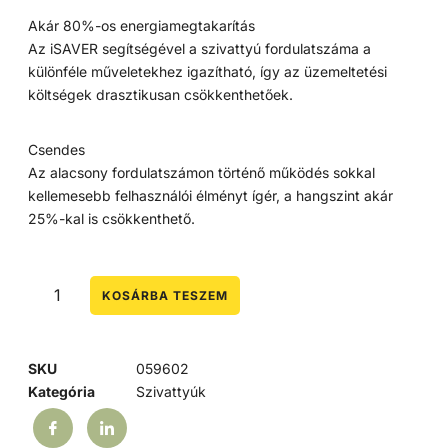
Akár 80%-os energiamegtakarítás
Az iSAVER segítségével a szivattyú fordulatszáma a
különféle műveletekhez igazítható, így az üzemeltetési
költségek drasztikusan csökkenthetőek.
Csendes
Az alacsony fordulatszámon történő működés sokkal
kellemesebb felhasználói élményt ígér, a hangszint akár
25%-kal is csökkenthető.
KOSÁRBA TESZEM
SKU
059602
Kategória
Szivattyúk