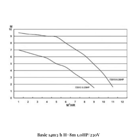
medencék számára fejlesztve, ami 3 méterrel a vízszint
felett is telepíthető. Sósvizes (elektrolizis) rendszerekhez
telepíthető max. 5gr/l só koncetrációig. Műszaki adatok: -
Működési tartomány: 14 m3/h H=10m - Tápfeszültség: 230
V
Basic 14m3/h H=8m 1,0HP/230V