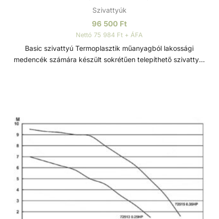
Szivattyúk
96 500
Ft
Nettó 75 984 Ft + ÁFA
Basic szivattyú Termoplasztik műanyagból lakossági
medencék számára készült sokrétűen telepíthető szivattyú.
Minden eleme korrózióálló, termoplasztik műanyagból
készült, a tartósság és hosszú élettartam érdekében. Szívó
és nyomó csatlakozások típustól függően 1 1/2” - D50 -
D63 Műszaki adatok: - Működési tartomány: 14 m3/h
H=8m - Teljesítmény: 1,0 HP - Tápfeszültség: 230 V