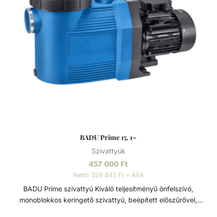
BADU Prime 15, 1~
Szivattyúk
457 000
Ft
Nettó 359 843 Ft + ÁFA
BADU Prime szivattyú Kiváló teljesítményű önfelszívó,
monoblokkos keringető szivattyú, beépített előszűrővel,
polikarbonát átlátszó fedéllel. Lakossági és közületi