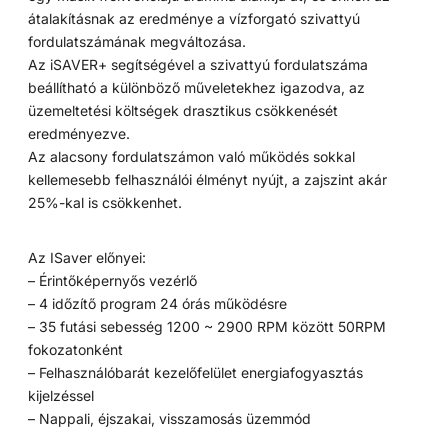
átalakításnak az eredménye a vízforgató szivattyú
fordulatszámának megváltozása.
Az iSAVER+ segítségével a szivattyú fordulatszáma
beállítható a különböző műveletekhez igazodva, az
üzemeltetési költségek drasztikus csökkenését
eredményezve.
Az alacsony fordulatszámon való működés sokkal
kellemesebb felhasználói élményt nyújt, a zajszint akár
25%-kal is csökkenhet.
Az ISaver előnyei:
– Érintőképernyős vezérlő
– 4 időzítő program 24 órás működésre
– 35 futási sebesség 1200 ~ 2900 RPM között 50RPM
fokozatonként
– Felhasználóbarát kezelőfelület energiafogyasztás
kijelzéssel
– Nappali, éjszakai, visszamosás üzemmód