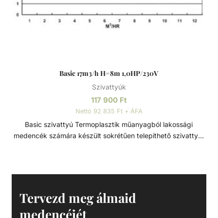
Basic 17m3/h H=8m 1,0HP/230V
Szivattyúk
117 900
Ft
Nettó 92 835 Ft + ÁFA
Basic szivattyú Termoplasztik műanyagból lakossági
medencék számára készült sokrétűen telepíthető szivattyú.
Minden eleme korrózióálló, termoplasztik műanyagból
készült, a tartósság és hosszú élettartam érdekében. Szívó
és nyomó csatlakozások típustól függően 1 1/2” - D50 -
D63 Műszaki adatok: - Működési tartomány: 17 m3/h
H=8m - Teljesítmény: 1,0 HP - Tápfeszültség: 230 V
Tervezd meg álmaid
medencéjét