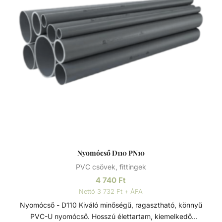
vízgépészeti (uszoda technika) csőhálózatok kedvelt
megoldása.
Nyomócső D110 PN10
PVC csövek, fittingek
4 740
Ft
Nettó 3 732 Ft + ÁFA
Nyomócső - D110 Kiváló minőségű, ragasztható, könnyű
PVC-U nyomócső. Hosszú élettartam, kiemelkedő