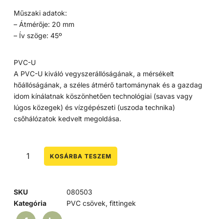
Műszaki adatok:
– Átmérője: 20 mm
– Ív szöge: 45º
PVC-U
A PVC-U kiváló vegyszerállóságának, a mérsékelt
hőállóságának, a széles átmérő tartománynak és a gazdag
idom kínálatnak köszönhetően technológiai (savas vagy
lúgos közegek) és vízgépészeti (uszoda technika)
csőhálózatok kedvelt megoldása.
KOSÁRBA TESZEM
SKU
080503
Kategória
PVC csövek, fittingek