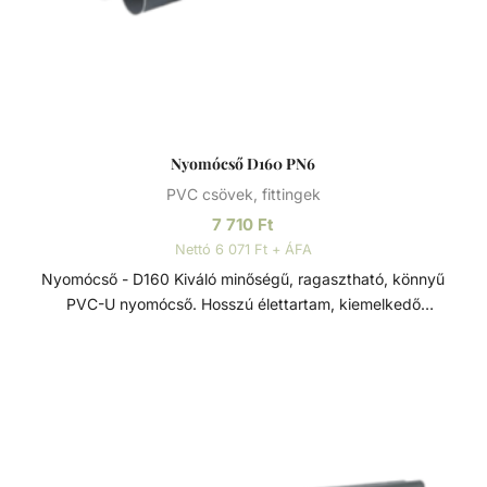
Nyomócső D160 PN6
PVC csövek, fittingek
7 710
Ft
Nettó 6 071 Ft + ÁFA
Nyomócső - D160 Kiváló minőségű, ragasztható, könnyű
PVC-U nyomócső. Hosszú élettartam, kiemelkedő
korrózióállóság és kopásállóság jellemzi.
Felhasználhatósága egyszerű, összeszerelése praktikus és
gyors. Műszaki adatok: - PVC-U - Átmérője: 160 mm -
Hosszúsága: 5 méter PVC-U A PVC-U kiváló
vegyszerállóságának, a mérsékelt hőállóságának, a széles
átmérő tartománynak és a gazdag idom kínálatnak
köszönhetően technológiai (savas vagy lúgos közegek) és