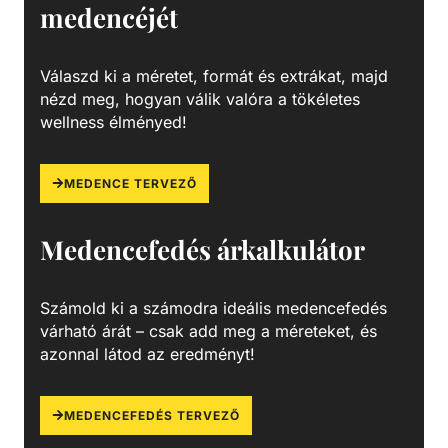
medencéjét
köszönhetően technológiai (savas vagy lúgos közegek) és
vízgépészeti (uszoda technika) csőhálózatok kedvelt
megoldása.
Válaszd ki a méretet, formát és extrákat, majd
nézd meg, hogyan válik valóra a tökéletes
wellness élményed!
MEDENCE TERVEZŐ
Medencefedés árkalkulátor
Számold ki a számodra ideális medencefedés
várható árát – csak add meg a méreteket, és
azonnal látod az eredményt!
MEDENCEFEDÉS TERVEZŐ