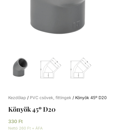
Kezdőlap
/
PVC csövek, fittingek
/ Könyök 45º D20
Könyök 45º D20
330
Ft
Nettó 260 Ft + ÁFA