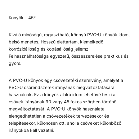
Könyök – 45º
Kiváló minőségű, ragasztható, könnyű PVC-U könyök idom,
belső menetes. Hosszú élettartam, kiemelkedő
korrózióállóság és kopásállóság jellemzi.
Felhasználhatósága egyszerű, összeszerelése praktikus és
gyors.
A PVC-U könyök egy csővezetéki szerelvény, amelyet a
PVC-U csőrendszerek irányának megváltoztatására
használnak. Ez a könyök alakú idom lehetővé teszi a
csövek irányának 90 vagy 45 fokos szögben történő
megváltoztatását. A PVC-U könyök használata
elengedhetetlen a csővezetékek tervezésekor és
telepítésekor, különösen ott, ahol a csöveket különböző
irányokba kell vezetni.