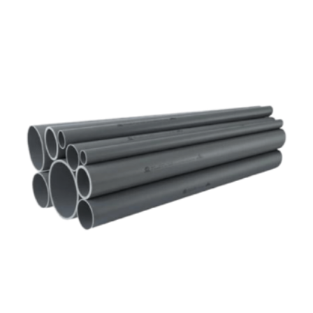
korrózióállóság és kopásállóság jellemzi.
Felhasználhatósága egyszerű, összeszerelése praktikus és
gyors. Műszaki adatok: - PVC-U - Átmérője: 110 mm -
Hosszúsága: 5 méter PVC-U A PVC-U kiváló
vegyszerállóságának, a mérsékelt hőállóságának, a széles
átmérő tartománynak és a gazdag idom kínálatnak
köszönhetően technológiai (savas vagy lúgos közegek) és
vízgépészeti (uszoda technika) csőhálózatok kedvelt
megoldása.