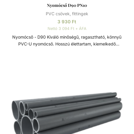
Nyomócső D90 PN10
PVC csövek, fittingek
3 930
Ft
Nettó 3 094 Ft + ÁFA
Nyomócső - D90 Kiváló minőségű, ragasztható, könnyű
PVC-U nyomócső. Hosszú élettartam, kiemelkedő
korrózióállóság és kopásállóság jellemzi.
Felhasználhatósága egyszerű, összeszerelése praktikus és
gyors. Műszaki adatok: - PVC-U - Átmérője: 90 mm -
Hosszúsága: 5 méter PVC-U A PVC-U kiváló
vegyszerállóságának, a mérsékelt hőállóságának, a széles
átmérő tartománynak és a gazdag idom kínálatnak
köszönhetően technológiai (savas vagy lúgos közegek) és
vízgépészeti (uszoda technika) csőhálózatok kedvelt
megoldása.