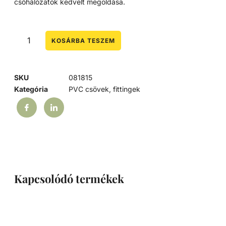
csőhálózatok kedvelt megoldása.
KOSÁRBA TESZEM
SKU
081815
Kategória
PVC csövek, fittingek
Kapcsolódó termékek