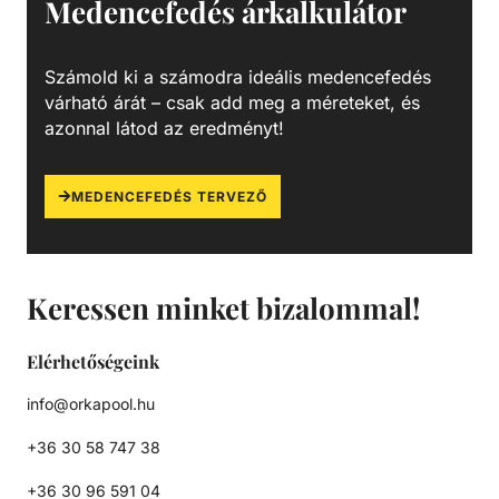
Medencefedés árkalkulátor
Számold ki a számodra ideális medencefedés
várható árát – csak add meg a méreteket, és
azonnal látod az eredményt!
MEDENCEFEDÉS TERVEZŐ
Keressen minket bizalommal!
Elérhetőségeink
info@orkapool.hu
+36 30 58 747 38
+36 30 96 591 04