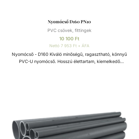
Nyomócső D160 PN10
PVC csövek, fittingek
10 100
Ft
Nettó 7 953 Ft + ÁFA
Nyomócső - D160 Kiváló minőségű, ragasztható, könnyű
PVC-U nyomócső. Hosszú élettartam, kiemelkedő
korrózióállóság és kopásállóság jellemzi.
Felhasználhatósága egyszerű, összeszerelése praktikus és
gyors. Műszaki adatok: - PVC-U - Átmérője: 160 mm -
Hosszúsága: 5 méter PVC-U A PVC-U kiváló
vegyszerállóságának, a mérsékelt hőállóságának, a széles
átmérő tartománynak és a gazdag idom kínálatnak
köszönhetően technológiai (savas vagy lúgos közegek) és
vízgépészeti (uszoda technika) csőhálózatok kedvelt
megoldása.