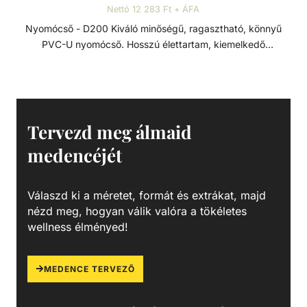
Nettó 12 283 Ft + ÁFA
Nyomócső - D200 Kiváló minőségű, ragasztható, könnyű
PVC-U nyomócső. Hosszú élettartam, kiemelkedő
korrózióállóság és kopásállóság jellemzi.
Felhasználhatósága egyszerű, összeszerelése praktikus és
gyors. Műszaki adatok: - PVC-U - Átmérője: 200 mm -
Hosszúsága: 5 méter PVC-U A PVC-U kiváló
vegyszerállóságának, a mérsékelt hőállóságának, a széles
Tervezd meg álmaid
átmérő tartománynak és a gazdag idom kínálatnak
medencéjét
köszönhetően technológiai (savas vagy lúgos közegek) és
vízgépészeti (uszoda technika) csőhálózatok kedvelt
megoldása.
Válaszd ki a méretet, formát és extrákat, majd
nézd meg, hogyan válik valóra a tökéletes
wellness élményed!
MEDENCE TERVEZŐ