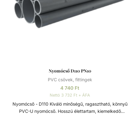
Nyomócső D110 PN10
PVC csövek, fittingek
4 740
Ft
Nettó 3 732 Ft + ÁFA
Nyomócső - D110 Kiváló minőségű, ragasztható, könnyű
PVC-U nyomócső. Hosszú élettartam, kiemelkedő
korrózióállóság és kopásállóság jellemzi.
Felhasználhatósága egyszerű, összeszerelése praktikus és
gyors. Műszaki adatok: - PVC-U - Átmérője: 110 mm -
Hosszúsága: 5 méter PVC-U A PVC-U kiváló