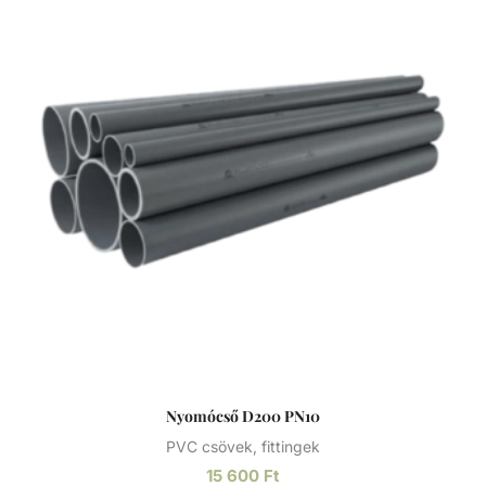
vegyszerállóságának, a mérsékelt hőállóságának, a széles
átmérő tartománynak és a gazdag idom kínálatnak
köszönhetően technológiai (savas vagy lúgos közegek) és
vízgépészeti (uszoda technika) csőhálózatok kedvelt
megoldása.
Nyomócső D200 PN10
PVC csövek, fittingek
15 600
Ft