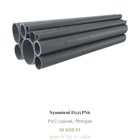
Nyomócső D225 PN6
PVC csövek, fittingek
14 900
Ft
Nettó 11 732 Ft + ÁFA