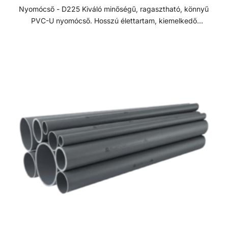
Nyomócső - D225 Kiváló minőségű, ragasztható, könnyű
PVC-U nyomócső. Hosszú élettartam, kiemelkedő
korrózióállóság és kopásállóság jellemzi.
Felhasználhatósága egyszerű, összeszerelése praktikus és
gyors. Műszaki adatok: - PVC-U - Átmérője: 225 mm -
Hosszúsága: 5 méter PVC-U A PVC-U kiváló
vegyszerállóságának, a mérsékelt hőállóságának, a széles
átmérő tartománynak és a gazdag idom kínálatnak
köszönhetően technológiai (savas vagy lúgos közegek) és
vízgépészeti (uszoda technika) csőhálózatok kedvelt
megoldása.