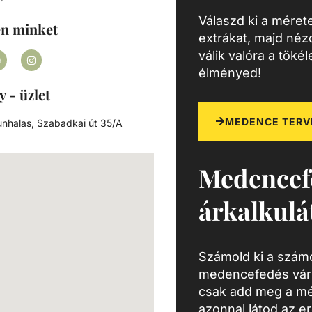
éretű
Válaszd ki a mérete
tő,
en minket
extrákat, majd né
g
válik valóra a töké
ra a
élményed!
ét.
agunk
y - üzlet
y
MEDENCE TERV
nhalas, Szabadkai út 35/A
sárlás
nálói
Medencef
k
gő
árkalkulá
Számold ki a számo
medencefedés várh
csak add meg a mé
azonnal látod az e