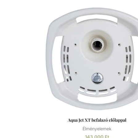
aktiválnak. Többnyire egy gombot tartalmaz, amit
megnyomva a levegőnyomás változik, és 
aktivál egy folyamatot, mechanizmust va
vezérlőrendszert. A króm bevonat ellenállóvá teszi
az eszközt a korrózióval, kopással és egyéb 
behatásokkal szemben.
Aqua Jet XT befalazó előlappal
Élményelemek
143 000
Ft