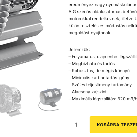
eredményez nagy nyomáskülönbsé
A G szériás oldalcsatornás befúvó
motorokkal rendelkeznek, illetve
külön tesztelés és módostás nélkül
megoldást nyújtanak.
Jellemzők:
– Folyamatos, olajmentes légszállí
– Megbízható és tartós
– Robosztus, de mégis könnyű
– Minimális karbantartás igény
– Széles teljesítmény tartomány
– Alacsony zajszint
– Maximális légszállítás: 320 m3/
KOSÁRBA TESZ