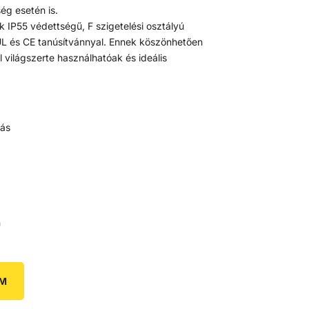
g esetén is.
k IP55 védettségű, F szigetelési osztályú
 UL és CE tanúsítvánnyal. Ennek köszönhetően
 világszerte használhatóak és ideális
tás
h
EM