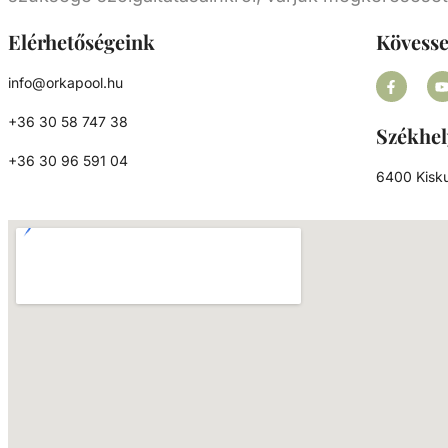
ellenáramoltató berendezés, különösen kis m
medencék esetében jó opcionális kiegészí
Elérhetőségeink
Kövess
hiszen áramlással szemben, gyakorlatila
egyhelyben teszi lehetővé használója számá
info@orkapool.hu
természetes és a hosszútávú úszás élmény
+36 30 58 747 38
Nagy előnye, hogy az úszás tempóját sajátm
Székhel
alakíthatjuk ki azzal, hogy távolabb, vag
+36 30 96 591 04
közelebb úszunk a fúvókákhoz. Számos
6400 Kisku
teljesítményű ellenáramoltató létezik, így a vá
előtt mindenképp érdemes felmérni a felhasz
igényeket. Mindemellett, az erős jetekne
köszönhető vízsugár és a keletkező leve
buborék áramlása is kiváló víz alatti
masszázsélményt nyújt.