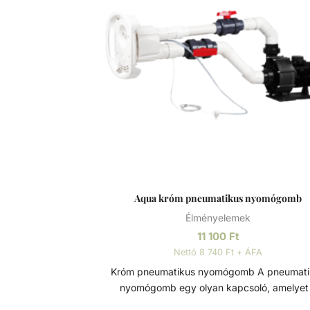
Aqua króm pneumatikus nyomógomb
Élményelemek
11 100
Ft
Nettó 8 740 Ft + ÁFA
Króm pneumatikus nyomógomb A pneumatikus
nyomógomb egy olyan kapcsoló, amelyet
levegőnyomás változásának segítségéve