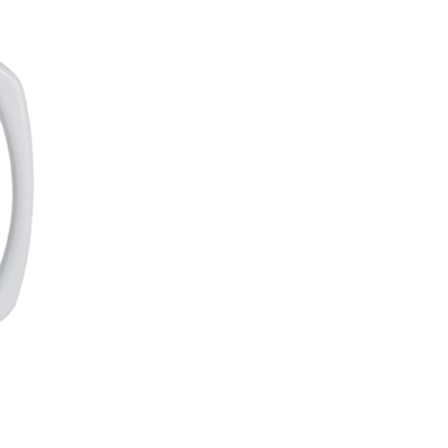
aktiválnak. Többnyire egy gombot tartalmaz, amit
pontj
ez
megnyomva a levegőnyomás változik, és ez
haszn
gy
aktivál egy folyamatot, mechanizmust vagy
a szo
vezérlőrendszert.
megb
külső
a f