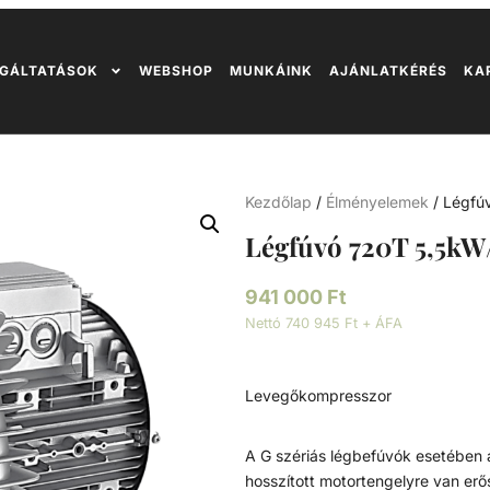
GÁLTATÁSOK
WEBSHOP
MUNKÁINK
AJÁNLATKÉRÉS
KA
Kezdőlap
/
Élményelemek
/ Légfú
Légfúvó 720T 5,5k
941 000
Ft
Nettó 740 945 Ft + ÁFA
Levegőkompresszor
A G szériás légbefúvók esetében 
hosszított motortengelyre van er