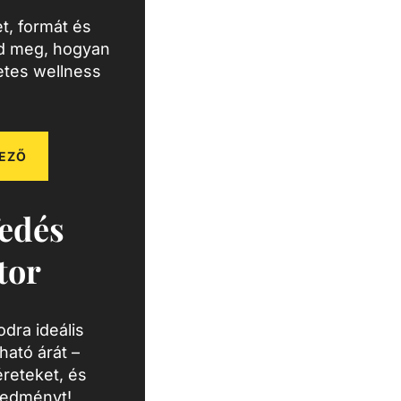
t, formát és
zd meg, hogyan
letes wellness
EZŐ
edés
tor
dra ideális
ató árát –
reteket, és
redményt!