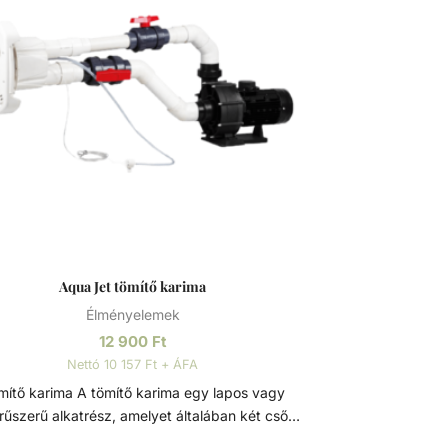
Aqua Jet tömítő karima
Élményelemek
12 900
Ft
Nettó 10 157 Ft + ÁFA
arima A tömítő karima egy lapos vagy
rűszerű alkatrész, amelyet általában két cső,
tartály vagy más berendezés csatlakozási