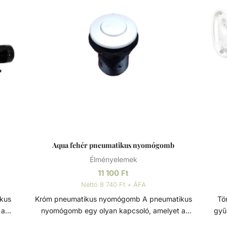
Aqua fehér pneumatikus nyomógomb
Élményelemek
11 100
Ft
Nettó 8 740 Ft + ÁFA
Króm pneumatikus nyomógomb A pneumatikus
Tömítő k
 a
nyomógomb egy olyan kapcsoló, amelyet a
gyű
l
levegőnyomás változásának segítségével