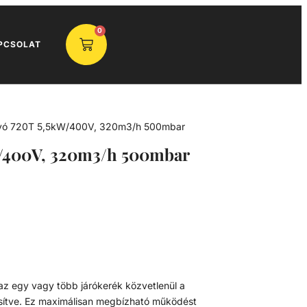
0
PCSOLAT
vó 720T 5,5kW/400V, 320m3/h 500mbar
W/400V, 320m3/h 500mbar
az egy vagy több járókerék közvetlenül a
ősítve. Ez maximálisan megbízható működést