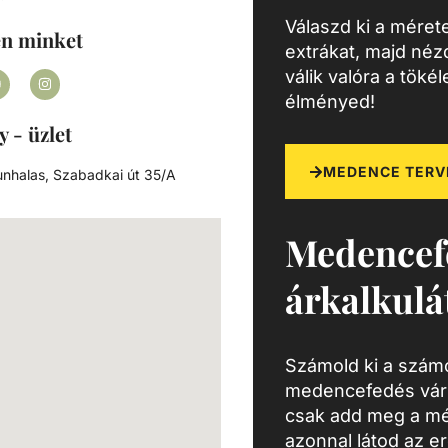
Válaszd ki a mérete
en minket
extrákat, majd né
válik valóra a töké
élményed!
y - üzlet
MEDENCE TERV
nhalas, Szabadkai út 35/A
Medencef
árkalkulá
Számold ki a számo
medencefedés várh
csak add meg a mé
azonnal látod az e