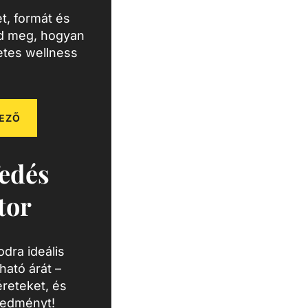
t, formát és
zd meg, hogyan
letes wellness
EZŐ
edés
tor
dra ideális
ató árát –
reteket, és
redményt!