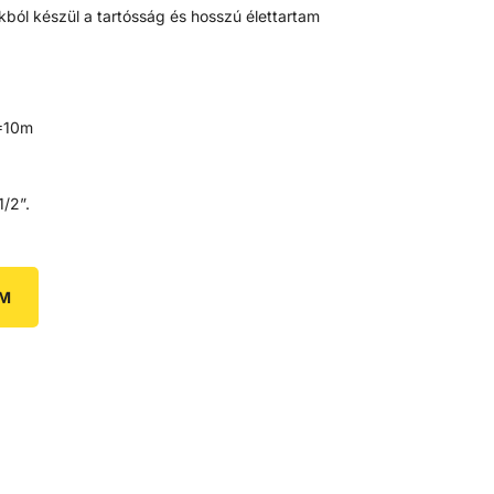
tikból készül a tartósság és hosszú élettartam
H=10m
1/2”.
EM