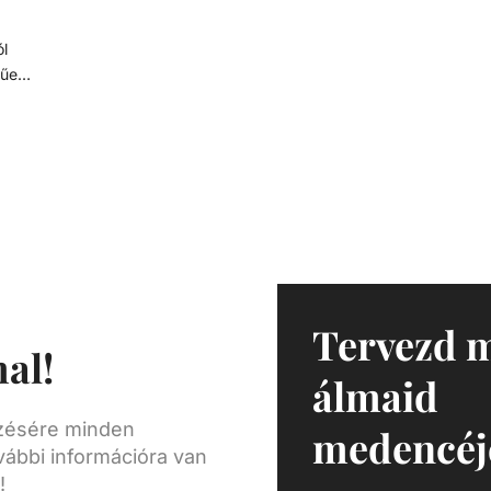
Tápfeszültség: 230 V
tűen
lló,
ág és
- D63
Tervezd 
al!
álmaid
ezésére minden
medencéj
vábbi információra van
!