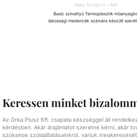
Nettó 101 260 Ft + ÁFA
Basic szivattyú Termoplasztik műanyagból
lakossági medencék számára készült sokré
telepíthető szivattyú. Minden eleme korrózióá
termoplasztik műanyagból készült, a tartóss
hosszú élettartam érdekében. Szívó és nyomó
csatlakozások típustól függően 1 1/2” - D50 
Műszaki adatok: - Működési tartomány: 22 m3/h
H=8m - Teljesítmény: 1,5 HP - Tápfeszültség: 230
V
Keressen minket bizalomm
Az Orka Plusz Kft. csapata készséggel áll rendelk
kérdésben. Akár árajánlatot szeretne kérni, akár to
szüksége szolgáltatásainkról, várjuk megkeresését