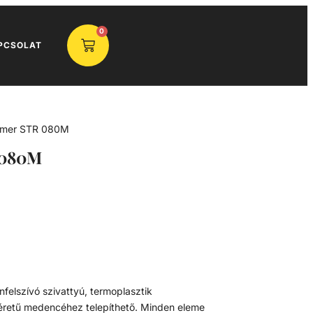
0
PCSOLAT
eamer STR 080M
 080M
felszívó szivattyú, termoplasztik
éretű medencéhez telepíthető. Minden eleme