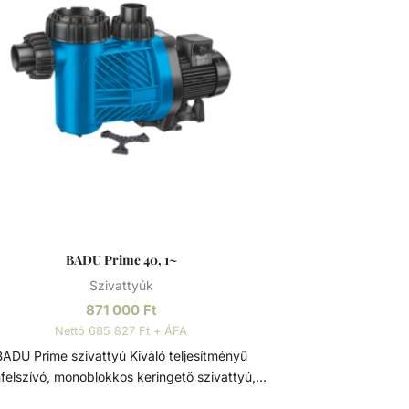
BADU Prime 40, 1~
Szivattyúk
871 000
Ft
Nettó 685 827 Ft + ÁFA
ADU Prime szivattyú Kiváló teljesítményű
felszívó, monoblokkos keringető szivattyú,
eépített előszűrővel, polikarbonát átlátszó