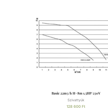
fedéllel. Lakossági és közületi medencék sz
fejlesztve, ami 3 méterrel a vízszint felett 
telepíthető. Sósvizes (elektrolizis) rendszer
telepíthető max. 5gr/l só koncetrációig. Műszaki
adatok: - Működési tartomány: 11 m3/h H=10m -
Tápfeszültség: 230/400 V
Basic 22m3/h H=8m 1,5HP/230V
Szivattyúk
128 600
Ft