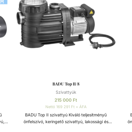
BADU Top II/8
Szivattyúk
215 000
Ft
Nettó 169 291 Ft + ÁFA
BADU Top II szivattyú Kiváló teljesítményű
B
yú,
önfelszívó, keringető szivattyú, lakossági és
ön
zó
közületi medencék számára. Ezt a szivattyút
b