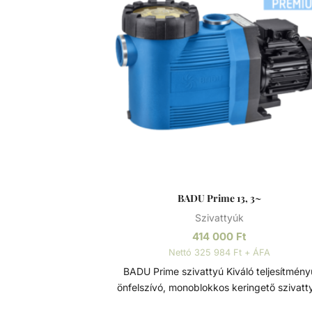
BADU Prime 13, 3~
Szivattyúk
414 000
Ft
Nettó 325 984 Ft + ÁFA
BADU Prime szivattyú Kiváló teljesítményű
önfelszívó, monoblokkos keringető szivatt
beépített előszűrővel, polikarbonát átláts