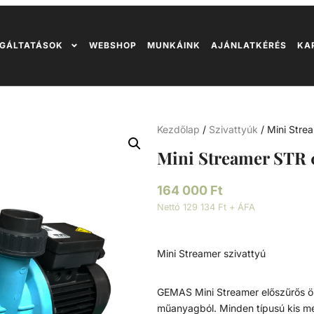
GÁLTATÁSOK
WEBSHOP
MUNKÁINK
AJÁNLATKÉRÉS
KA
Kezdőlap
/
Szivattyúk
/ Mini Str
Mini Streamer STR
164 000
Ft
Nettó 129 134 Ft + ÁFA
Mini Streamer szivattyú
GEMAS Mini Streamer előszűrős ön
műanyagból. Minden típusú kis m