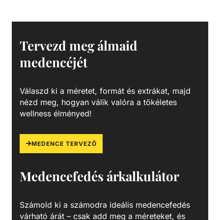
Felhasználhatósága egyszerű, összeszerelése praktikus és
gyors. Műszaki adatok: - PVC-U - Átmérője: 125 mm -
Hosszúsága: 5 méter PVC-U A PVC-U kiváló
vegyszerállóságának, a mérsékelt hőállóságának, a széles
Tervezd meg álmaid
átmérő tartománynak és a gazdag idom kínálatnak
medencéjét
köszönhetően technológiai (savas vagy lúgos közegek) és
vízgépészeti (uszoda technika) csőhálózatok kedvelt
megoldása.
Válaszd ki a méretet, formát és extrákat, majd
nézd meg, hogyan válik valóra a tökéletes
wellness élményed!
MEDENCE TERVEZŐ
Medencefedés árkalkulátor
Számold ki a számodra ideális medencefedés
várható árát – csak add meg a méreteket, és