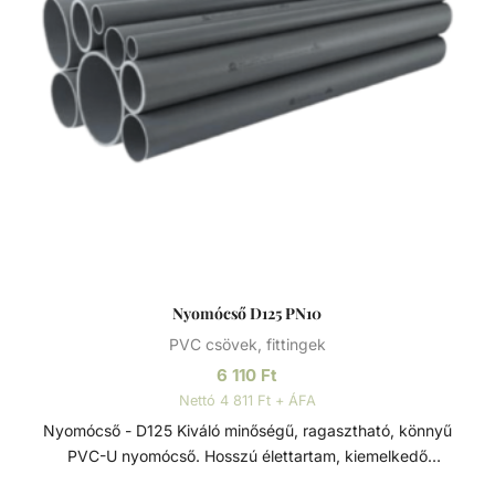
megoldása.
Nyomócső D125 PN10
PVC csövek, fittingek
6 110
Ft
Nettó 4 811 Ft + ÁFA
Nyomócső - D125 Kiváló minőségű, ragasztható, könnyű
PVC-U nyomócső. Hosszú élettartam, kiemelkedő
korrózióállóság és kopásállóság jellemzi.