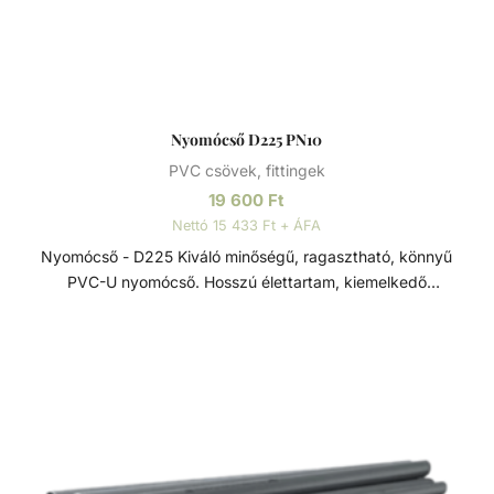
Nyomócső D225 PN10
PVC csövek, fittingek
19 600
Ft
Nettó 15 433 Ft + ÁFA
Nyomócső - D225 Kiváló minőségű, ragasztható, könnyű
PVC-U nyomócső. Hosszú élettartam, kiemelkedő
korrózióállóság és kopásállóság jellemzi.
Felhasználhatósága egyszerű, összeszerelése praktikus és
gyors. Műszaki adatok: - PVC-U - Átmérője: 225 mm -
Hosszúsága: 5 méter PVC-U A PVC-U kiváló
vegyszerállóságának, a mérsékelt hőállóságának, a széles
átmérő tartománynak és a gazdag idom kínálatnak
köszönhetően technológiai (savas vagy lúgos közegek) és
vízgépészeti (uszoda technika) csőhálózatok kedvelt