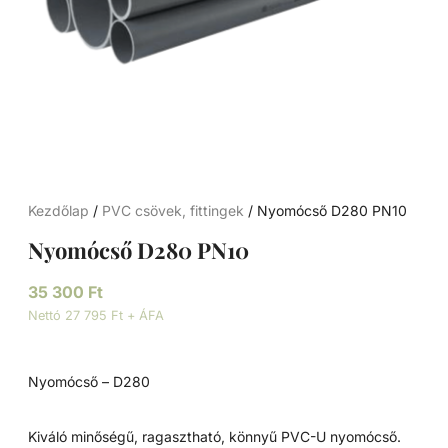
Kezdőlap
/
PVC csövek, fittingek
/ Nyomócső D280 PN10
Nyomócső D280 PN10
35 300
Ft
Nettó 27 795 Ft + ÁFA
Nyomócső – D280
Kiváló minőségű, ragasztható, könnyű PVC-U nyomócső.