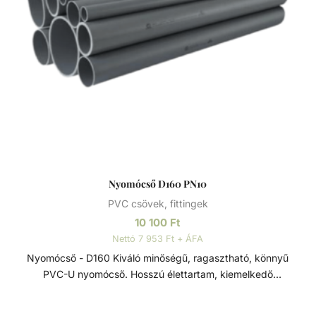
Nyomócső D160 PN10
PVC csövek, fittingek
10 100
Ft
Nettó 7 953 Ft + ÁFA
Nyomócső - D160 Kiváló minőségű, ragasztható, könnyű
PVC-U nyomócső. Hosszú élettartam, kiemelkedő
korrózióállóság és kopásállóság jellemzi.
Felhasználhatósága egyszerű, összeszerelése praktikus és