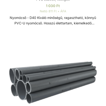
1 030
Ft
Nettó 811 Ft + ÁFA
Nyomócső - D40 Kiváló minőségű, ragasztható, könnyű
PVC-U nyomócső. Hosszú élettartam, kiemelkedő
korrózióállóság és kopásállóság jellemzi.
Felhasználhatósága egyszerű, összeszerelése praktikus és
gyors. Műszaki adatok: - PVC-U - Átmérője: 40 mm -
Hosszúsága: 3 méter PVC-U A PVC-U kiváló
vegyszerállóságának, a mérsékelt hőállóságának, a széles
átmérő tartománynak és a gazdag idom kínálatnak
köszönhetően technológiai (savas vagy lúgos közegek) és
vízgépészeti (uszoda technika) csőhálózatok kedvelt
megoldása.