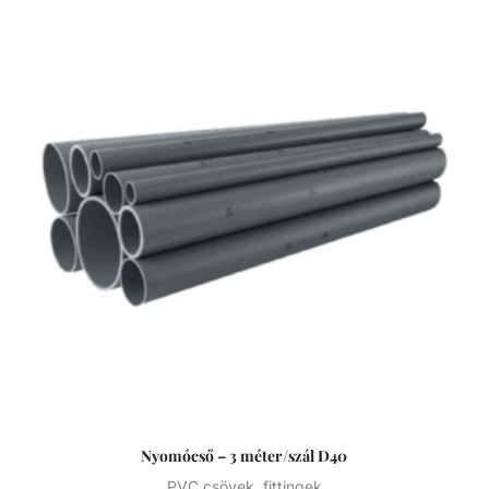
gyors. Műszaki adatok: - PVC-U - Átmérője: 160 mm -
Hosszúsága: 5 méter PVC-U A PVC-U kiváló
vegyszerállóságának, a mérsékelt hőállóságának, a széles
átmérő tartománynak és a gazdag idom kínálatnak
köszönhetően technológiai (savas vagy lúgos közegek) és
vízgépészeti (uszoda technika) csőhálózatok kedvelt
megoldása.
Nyomócső – 3 méter/szál D40
PVC csövek, fittingek