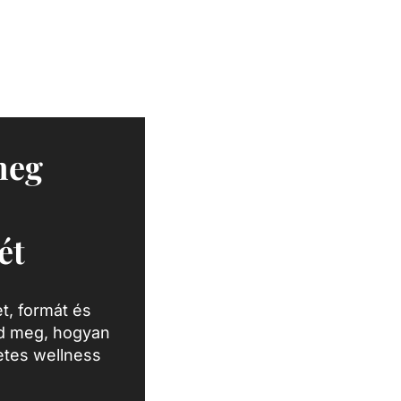
meg
ét
t, formát és
zd meg, hogyan
letes wellness