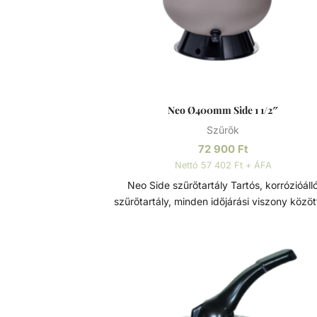
Neo Ø400mm Side 1 1/2″
Szűrők
72 900
Ft
Nettó 57 402 Ft + ÁFA
Neo Side szűrőtartály Tartós, korrózióálló
szűrőtartály, minden időjárási viszony között
maximális teljesítmény. 7 állású vezérlőszele
szerelve, így gyors és egyszerű szűrőcserét
lehetővé. Nagynyomású homok/víz leereszt
rendelkezik, a gyors téliesítéshez és
szervizeléshez. A felső diffúzor biztosítja a 
egyenletes eloszlását a homokágy tetején; 
sima, szabadon áramló teljesítményt biztos