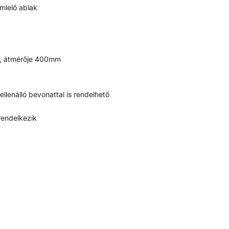
émlelő ablak
dél, átmérője 400mm
ellenálló bevonattal is rendelhető
rendelkezik