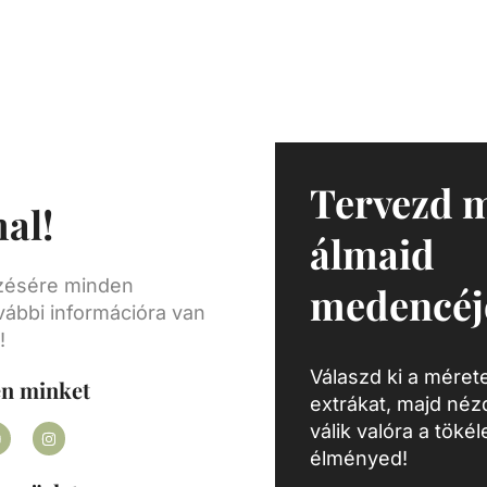
lás
 a
olva!
Tervezd 
al!
álmaid
ezésére minden
medencéj
vábbi információra van
!
Válaszd ki a mérete
en minket
extrákat, majd né
válik valóra a töké
élményed!