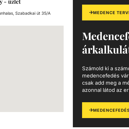
y - üzlet
MEDENCE TERV
nhalas, Szabadkai út 35/A
Medencef
árkalkulá
Számold ki a számo
medencefedés várh
csak add meg a mé
azonnal látod az e
MEDENCEFEDÉS