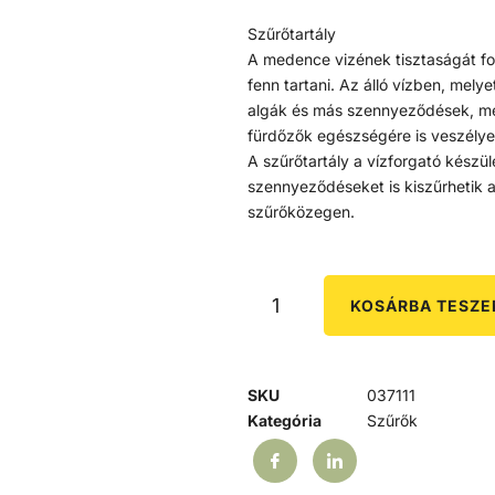
Szűrőtartály
A medence vizének tisztaságát fol
fenn tartani. Az álló vízben, mel
algák és más szennyeződések, mel
fürdőzők egészségére is veszélye
A szűrőtartály a vízforgató készü
szennyeződéseket is kiszűrhetik 
szűrőközegen.
KOSÁRBA TESZ
SKU
037111
Kategória
Szűrők