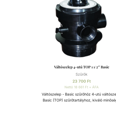
Precíziósan megtervezett öntisztító oldal
csatornák a kiegyensúlyozott áramlás é
visszamosás, valamint a könnyű szervizelhe
érdekében. Szűrőtartály A medence vizének
tisztaságát folyamatos vízforgatással és szűr
tudjuk fenn tartani. Az álló vízben, melyet s
nap, könnyedén elszaporodhatnak az algák
más szennyeződések, melyek nem csak a lát
rontják, de a fürdőzők egészségére is veszél
lehetnek. A szűrőtartály a vízforgató készülék
segítségével az egészen finom szennyeződé
Váltószelep 4-utú TOP 1 1/2″ Basic
is kiszűrhetik a vízből, amelyek így fennakad
Szűrők
szűrőközegen.
23 700
Ft
Nettó 18 661 Ft + ÁFA
Váltószelep - Basic szűrőhöz 4-utú váltószelep
Basic (TOP) szűrőtartályhoz, kiváló minősé
magas élettartamú szűrőtartály alkatrész. 
csatlakozás mérete: - 1 1/2". Váltószelep