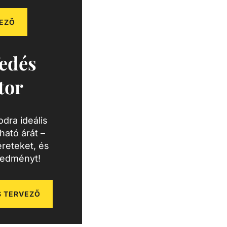
EZŐ
edés
tor
dra ideális
ató árát –
reteket, és
redményt!
 TERVEZŐ