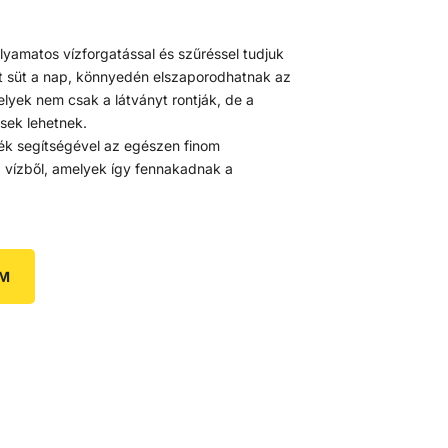
yamatos vízforgatással és szűréssel tudjuk
yet süt a nap, könnyedén elszaporodhatnak az
yek nem csak a látványt rontják, de a
sek lehetnek.
lék segítségével az egészen finom
a vízből, amelyek így fennakadnak a
EM