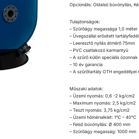
Opcionális: Oldalsó búvónyílás, K
Tulajdonságok:
– Szűrőágy magassága 1,0 méter
– Üvegszállal erősített tartályfe
– Leeresztő nyílás átmérő 75mm
– PVC csatlakozó karmantyú
– A szűrő külön speciális ózonnak 
– 10 év garancia
– A szűrőtartály OTH engedéllyel 
Műszaki adatok:
– Üzemi nyomás: 0,6 -2 kg/cm2
– Maximum nyomás: 2,5 kg/cm2
– Teszt nyomás: 3,75 kg/cm2
– Üzemi hőmérséklet: 1°C – 40°C
– Felső búvónyílás: Ø 400 mm
– Szűrőágy magasság: 1000 mm