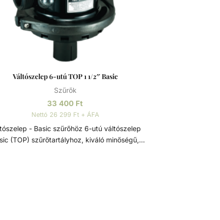
Váltószelep 6-utú TOP 1 1/2″ Basic
Szűrők
33 400
Ft
Nettó 26 299 Ft + ÁFA
szelep - Basic szűrőhöz 6-utú váltószelep
sic (TOP) szűrőtartályhoz, kiváló minőségű,
agas élettartamú szűrőtartály alkatrész. A
csatlakozás mérete: - 1 1/2". Váltószelep
űrőtartály alkatrész. Feladata a vízáramlás
rányának szabályozása, ezzel kiválasztva a
nkciót, hogy mit csináljon a szűrő. A szelep
: - Szűrés - Visszamosás - Öblítés -
s - Zárva Fontos, hogy csak