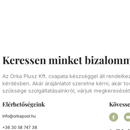
Szűrőtartály alkatrész. Feladata a vízáram
irányának szabályozása, ezzel kiválasztva
funkciót, hogy mit csináljon a szűrő. A szelep
állásai lehetnek: - Szűrés - Visszamosás - Öblítés -
Zárva Fontos, hogy csak akkor állítsunk fokozatot
a váltószelepen, ha a szivattyú ki van kapcs
Keressen minket bizalomm
Az Orka Plusz Kft. csapata készséggel áll rendelk
kérdésben. Akár árajánlatot szeretne kérni, akár to
szüksége szolgáltatásainkról, várjuk megkeresését
Elérhetőségeink
Kövess
info@orkapool.hu
+36 30 58 747 38