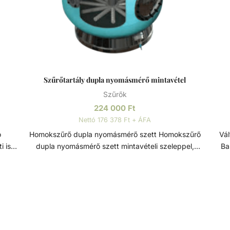
Szűrőtartály dupla nyomásmérő mintavétel
Szűrők
224 000
Ft
Nettó 176 378 Ft + ÁFA
Homokszűrő dupla nyomásmérő szett Homokszűrő
Váltó
i is
dupla nyomásmérő szett mintavételi szeleppel,
Ba
ppel
kiváló minőségű, magas élettartamú szűrőtartály
m
 tesz
alkatrész. Szűrőtartály A medence vizének
ővel
tisztaságát folyamatos vízforgatással és szűréssel
Sz
tudjuk fenn tartani. Az álló vízben, melyet süt a
i
víz
nap, könnyedén elszaporodhatnak az algák és
fu
ami
más szennyeződések, melyek nem csak a látványt
állásai lehetnek
ít.
rontják, de a fürdőzők egészségére is veszélyesek
Leürítés - Keringteté