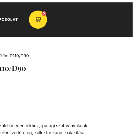
0
PCSOLAT
 1m D110/D90
110/D90
közületi medencékhez, iparági szabványoknak
lleni védőréteg, kollektor karos kialakítás.