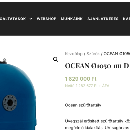
GÁLTATÁSOK
WEBSHOP
MUNKÁINK
AJÁNLATKÉRÉS
KA
Kezdőlap
/
Szűrők
/ OCEAN Ø1050
OCEAN Ø1050 1m D
1 629 000
Ft
Nettó 1 282 677 Ft + ÁFA
Ocean szűrőtartály
Üvegszál erősített szűrőtartály 
megfelelő kialakítás, UV sugárzás e