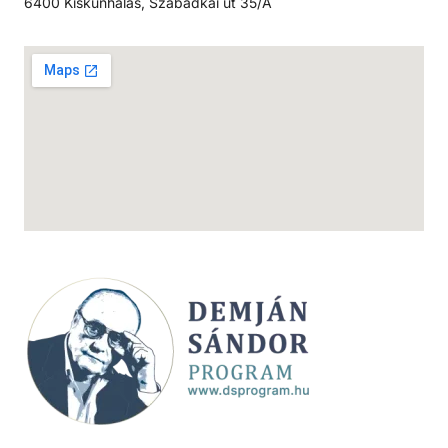
6400 Kiskunhalas, Szabadkai út 35/A