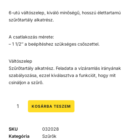
6-utú váltószelep, kiváló minőségű, hosszú élettartamú
szűrőtartály alkatrész.
A csatlakozás mérete:
– 1 1/2″ a beépítéshez szükséges csőszettel.
Váltószelep
Szűrőtartály alkatrész. Feladata a vízáramlás irányának
szabályozása, ezzel kiválasztva a funkciót, hogy mit
csináljon a szűrő.
KOSÁRBA TESZEM
SKU
032028
Kategória
Szűrők