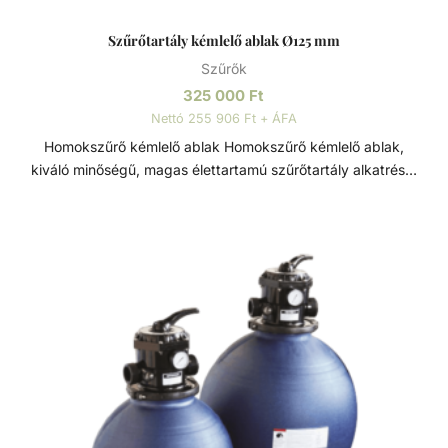
Szűrőtartály kémlelő ablak Ø125 mm
Szűrők
325 000
Ft
Nettó 255 906 Ft + ÁFA
Homokszűrő kémlelő ablak Homokszűrő kémlelő ablak,
kiváló minőségű, magas élettartamú szűrőtartály alkatrész.
Átmérője: Ø125 mm. Szűrőtartály A medence vizének
tisztaságát folyamatos vízforgatással és szűréssel tudjuk
fenn tartani. Az álló vízben, melyet süt a nap, könnyedén
elszaporodhatnak az algák és más szennyeződések,
melyek nem csak a látványt rontják, de a fürdőzők
egészségére is veszélyesek lehetnek. A szűrőtartály a
vízforgató készülék segítségével az egészen finom
szennyeződéseket is kiszűrhetik a vízből, amelyek így
fennakadnak a szűrőközegen.