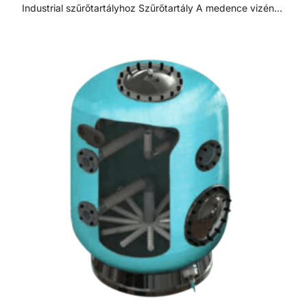
Industrial szűrőtartályhoz Szűrőtartály A medence vizének
tisztaságát folyamatos vízforgatással és szűréssel tudjuk
fenn tartani. Az álló vízben, melyet süt a nap, könnyedén
elszaporodhatnak az algák és más szennyeződések,
melyek nem csak a látványt rontják, de a fürdőzők
egészségére is veszélyesek lehetnek. A szűrőtartály a
vízforgató készülék segítségével az egészen finom
szennyeződéseket is kiszűrhetik a vízből, amelyek így
fennakadnak a szűrőközegen.