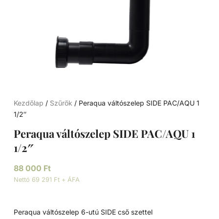
Kezdőlap
/
Szűrők
/ Peraqua váltószelep SIDE PAC/AQU 1
1/2″
Peraqua váltószelep SIDE PAC/AQU 1
1/2″
88 000
Ft
Nettó 69 291 Ft + ÁFA
Peraqua váltószelep 6-utú SIDE cső szettel