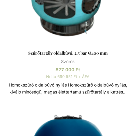
Szűrőtartály oldalbúvó, 2,5 bar Ø400 mm
Szűrők
877 000
Ft
Nettó 690 551 Ft + ÁFA
Homokszűrő oldalbúvó nyílás Homokszűrő oldalbúvó nyílás,
kiváló minőségű, magas élettartamú szűrőtartály alkatrész.
Átmérője: Ø400 mm. Szűrőtartály A medence vizének
tisztaságát folyamatos vízforgatással és szűréssel tudjuk
fenn tartani. Az álló vízben, melyet süt a nap, könnyedén
elszaporodhatnak az algák és más szennyeződések,
melyek nem csak a látványt rontják, de a fürdőzők
egészségére is veszélyesek lehetnek. A szűrőtartály a