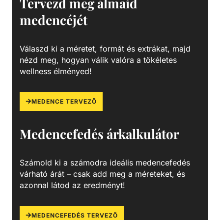
Tervezd meg álmaid
vízforgatással és szűréssel tudjuk fenn tartani. Az álló
medencéjét
vízben, melyet süt a nap, könnyedén elszaporodhatnak az
algák és más szennyeződések, melyek nem csak a
látványt rontják, de a fürdőzők egészségére is veszélyesek
Válaszd ki a méretet, formát és extrákat, majd
lehetnek. A szűrőtartály a vízforgató készülék segítségével
nézd meg, hogyan válik valóra a tökéletes
az egészen finom szennyeződéseket is kiszűrhetik a
wellness élményed!
vízből, amelyek így fennakadnak a szűrőközegen.
MEDENCE TERVEZŐ
Medencefedés árkalkulátor
Számold ki a számodra ideális medencefedés
várható árát – csak add meg a méreteket, és
azonnal látod az eredményt!
MEDENCEFEDÉS TERVEZŐ