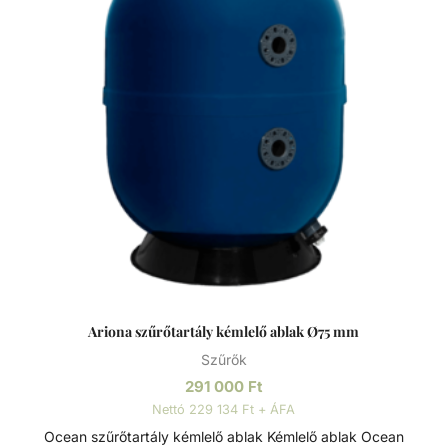
vízforgató készülék segítségével az egészen finom
szennyeződéseket is kiszűrhetik a vízből, amelyek így
fennakadnak a szűrőközegen.
Ariona szűrőtartály kémlelő ablak Ø75 mm
Szűrők
291 000
Ft
Nettó 229 134 Ft + ÁFA
Ocean szűrőtartály kémlelő ablak Kémlelő ablak Ocean