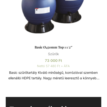
Basic Ø450mm Top 1 1/2″
Szűrők
73 000
Ft
Nettó 57 480 Ft + ÁFA
Basic szűrőtartály Kiváló minőségű, korrózióval szemben
ellenálló HDPE tartály. Nagy méretű leeresztő a könnyebb
szervizelés és téliesítés érdekében. Bilincses rögzítésű 4
vagy 6-utas TOP váltószeleppel szerelt. A 360 fokban
forgatható váltószelepnek köszönhetően könnyen
telepíthető Basic szűrőtartály magán medencékhez.
Szűrőtartály A medence vizének tisztaságát folyamatos