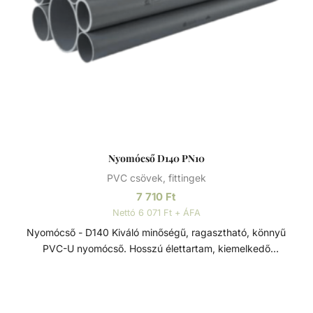
Nyomócső D140 PN10
PVC csövek, fittingek
7 710
Ft
Nettó 6 071 Ft + ÁFA
Nyomócső - D140 Kiváló minőségű, ragasztható, könnyű
PVC-U nyomócső. Hosszú élettartam, kiemelkedő
korrózióállóság és kopásállóság jellemzi.
Felhasználhatósága egyszerű, összeszerelése praktikus és
gyors. Műszaki adatok: - PVC-U - Átmérője: 140 mm -
Hosszúsága: 5 méter PVC-U A PVC-U kiváló