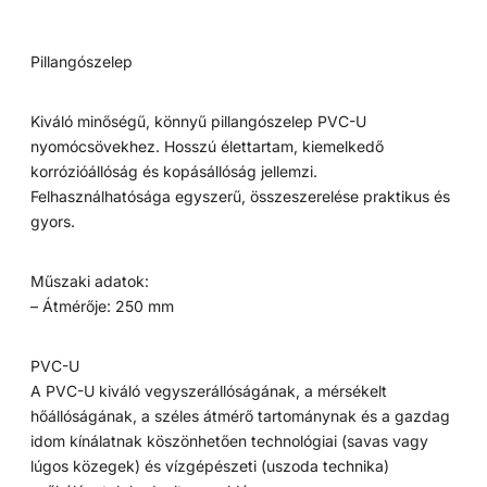
Pillangószelep
Kiváló minőségű, könnyű pillangószelep PVC-U
nyomócsövekhez. Hosszú élettartam, kiemelkedő
korrózióállóság és kopásállóság jellemzi.
Felhasználhatósága egyszerű, összeszerelése praktikus és
gyors.
Műszaki adatok:
– Átmérője: 250 mm
PVC-U
A PVC-U kiváló vegyszerállóságának, a mérsékelt
hőállóságának, a széles átmérő tartománynak és a gazdag
idom kínálatnak köszönhetően technológiai (savas vagy
lúgos közegek) és vízgépészeti (uszoda technika)