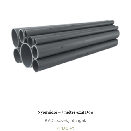
vegyszerállóságának, a mérsékelt hőállóságának, a széles
átmérő tartománynak és a gazdag idom kínálatnak
köszönhetően technológiai (savas vagy lúgos közegek) és
vízgépészeti (uszoda technika) csőhálózatok kedvelt
megoldása.
Nyomócső – 3 méter/szál D90
PVC csövek, fittingek
4 170
Ft