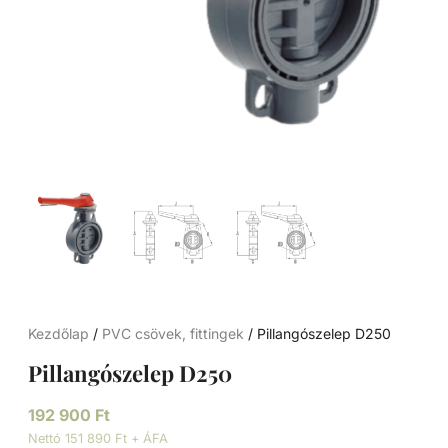
Kezdőlap
/
PVC csövek, fittingek
/ Pillangószelep D250
Pillangószelep D250
192 900
Ft
Nettó 151 890 Ft + ÁFA