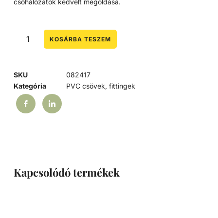
csőhálózatok kedvelt megoldása.
KOSÁRBA TESZEM
SKU
082417
Kategória
PVC csövek, fittingek
Kapcsolódó termékek