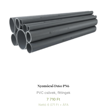
Nyomócső D160 PN6
PVC csövek, fittingek
7 710
Ft
Nettó 6 071 Ft + ÁFA