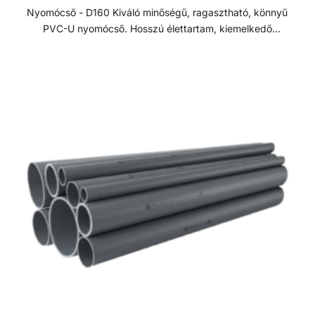
Nyomócső - D160 Kiváló minőségű, ragasztható, könnyű
PVC-U nyomócső. Hosszú élettartam, kiemelkedő
korrózióállóság és kopásállóság jellemzi.
Felhasználhatósága egyszerű, összeszerelése praktikus és
gyors. Műszaki adatok: - PVC-U - Átmérője: 160 mm -
Hosszúsága: 5 méter PVC-U A PVC-U kiváló
vegyszerállóságának, a mérsékelt hőállóságának, a széles
átmérő tartománynak és a gazdag idom kínálatnak
köszönhetően technológiai (savas vagy lúgos közegek) és
vízgépészeti (uszoda technika) csőhálózatok kedvelt
megoldása.