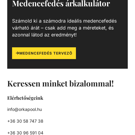
Medencefedés árkalkulátor
Számold ki a számodra ideális medencefedés
várható árát – csak add meg a méreteket, és
azonnal látod az eredményt!
MEDENCEFEDÉS TERVEZŐ
Keressen minket bizalommal!
Elérhetőségeink
info@orkapool.hu
+36 30 58 747 38
+36 30 96 591 04