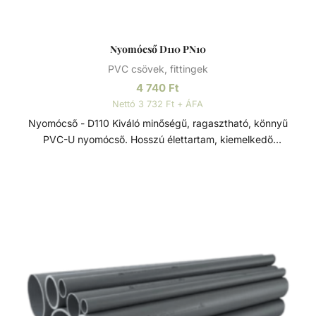
Nyomócső D110 PN10
PVC csövek, fittingek
4 740
Ft
Nettó 3 732 Ft + ÁFA
Nyomócső - D110 Kiváló minőségű, ragasztható, könnyű
PVC-U nyomócső. Hosszú élettartam, kiemelkedő
korrózióállóság és kopásállóság jellemzi.
Felhasználhatósága egyszerű, összeszerelése praktikus és
gyors. Műszaki adatok: - PVC-U - Átmérője: 110 mm -
Hosszúsága: 5 méter PVC-U A PVC-U kiváló
vegyszerállóságának, a mérsékelt hőállóságának, a széles
átmérő tartománynak és a gazdag idom kínálatnak
köszönhetően technológiai (savas vagy lúgos közegek) és
vízgépészeti (uszoda technika) csőhálózatok kedvelt
megoldása.