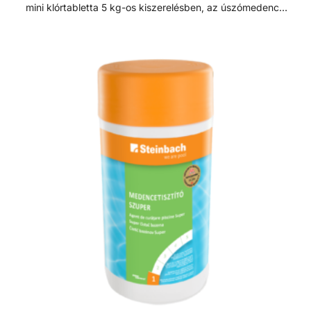
mini klórtabletta 5 kg-os kiszerelésben, az úszómedence
fertőtlenítésére, csírátlanítására. Hatékony gombásodás,
baktériumképződés ellen és organikus anyagokat épít fel a
víz zavarosodásának megelőzésére. Privát
úszómedencékhez ajánlott, PH semleges, minden
vízkeménységnél tökéletesen alkalmazható. Egy darab
tabletta 20 gr. Felhasználás: általános klórozás és hosszú-
távú klórozás. Elhelyezése úszó vegyszeradagolóba vagy
szkimmerbe javasolt. Klór A mikroorganizmusokat a
mechanikus medencetisztítás, a szűrőrendszer nem tudja
teljesen eltávolítani. Forró napokon a magas hőmérséklet
tökéletes feltételeket biztosít a mikroorganizmusok és
kórokozók számának gyarapodásához. Ezek táplálékul
szolgálnak az algáknak, amelyek egymás után
szaporodnak, amik tökéletes táptalajt jelentenek a
baktériumok, vírusok és gombák számára. Klóros
fertőtlenítőszer használata ezért rendkívül fontos a
mikroorganizmusok szaporodásának gátlása, a víz
zavarosságának ellensúlyozása és a fürdővíz tisztán
tartása érdekében. Adagolás A tabletta hozzáadása előtt