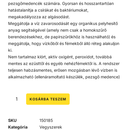
pezsgőmedencék számára. Gyorsan és hosszantartóan
hatástalanítja a csírákat és baktériumokat,
megakadályozza az algásodást.
Meggátolja a víz zavarosodását egy organikus pelyhesítő
anyag segítségével (amely nem csak a homokszűrő
berendezésekhez, de papírszűrökhöz is használható) és
meggátolja, hogy vízkőből és fémekből álló réteg alakuljon
ki.
Nem tartalmaz klórt, aktív oxigént, peroxidot, továbbá
mentes az ezüsttől és egyéb nehézfémektől is. A rendszer
teljesen habzásmentes, erősen mozgásban lévő vízben is
alkalmazható (ellenáramoltató készülék, pezsgő medence)
KOSÁRBA TESZEM
SKU
150185
Kategória
Vegyszerek