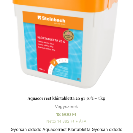
ajánlott. Adagolás A vízkeménység szabályzó folyadék
hozzáadása előtt állítsa be a pH-értéket az optimális 7,0 -
7,4-es tartományba. A folyadékot közvetlenül a medence
feltöltése után kell hozzáadni. Az adagolás a
vízkeménységtől függ. - 20nk-ig = 200 ml/10m3 - 20nk
felett = 300 ml/10m3 - Ha a vízhőmérséklet 27°C felettI,
akkor 1/3 résszel emelje az adagot! Fontos információk Ez a
termék kizárólag a leírásban megadott célokra
használható. A hatás a használat után azonnal
megkezdődik. Minden adagolási utasítás a tapasztalati
értékeken alapul és nem kötelező érvényű. Hűvösen és
szárazon, fénytől védett, jól szellőző helyen tárolandó.
Aquacorrect klórtabletta 20 gr 56% – 5 kg
Vegyszerek
18 900
Ft
Nettó 14 882 Ft + ÁFA
Gyorsan oldódó Aquacorrect Klórtabletta Gyorsan oldódó