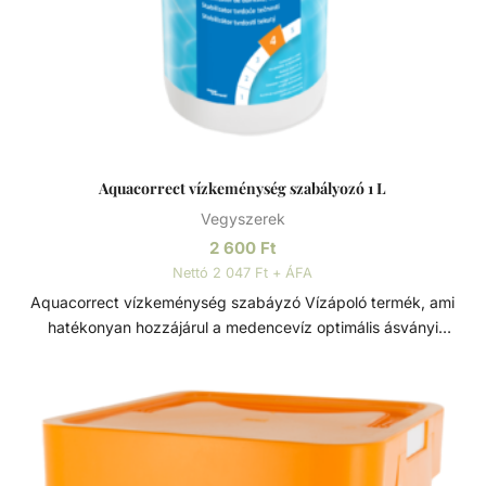
Aquacorrect vízkeménység szabályozó 1 L
Vegyszerek
2 600
Ft
Nettó 2 047 Ft + ÁFA
Aquacorrect vízkeménység szabáyzó Vízápoló termék, ami
hatékonyan hozzájárul a medencevíz optimális ásványi
anyag tartalmához. A fürdővíz keménységét szabályzó
folyadék, 1L-es kiszerelésben. Megakadályozza a vízkő
kicsapódását és kirakódását a medence vízforgató
rendszerében. Megakadályozza a víz zavarosodását
melyeket a vízben található fémionok okoznak, azáltal,
hogy megköti azokat. Kizárólag magánmedencékhez