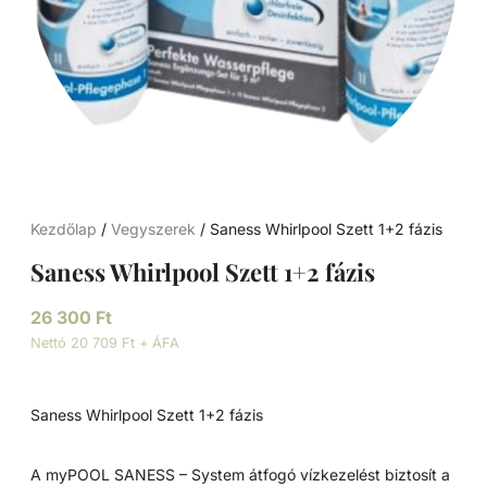
Kezdőlap
/
Vegyszerek
/ Saness Whirlpool Szett 1+2 fázis
Saness Whirlpool Szett 1+2 fázis
26 300
Ft
Nettó 20 709 Ft + ÁFA
Saness Whirlpool Szett 1+2 fázis
A myPOOL SANESS – System átfogó vízkezelést biztosít a