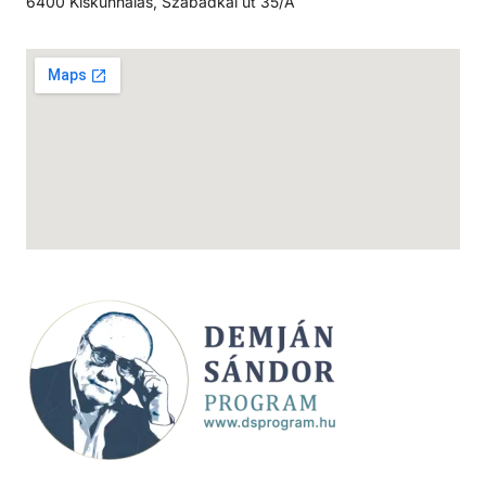
6400 Kiskunhalas, Szabadkai út 35/A