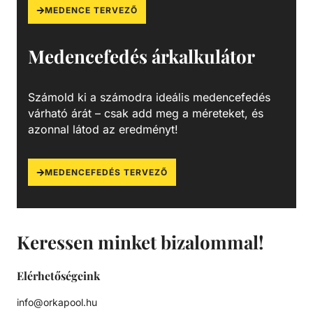
MEDENCE TERVEZŐ
Medencefedés árkalkulátor
Számold ki a számodra ideális medencefedés
várható árát – csak add meg a méreteket, és
azonnal látod az eredményt!
MEDENCEFEDÉS TERVEZŐ
Keressen minket bizalommal!
Elérhetőségeink
info@orkapool.hu