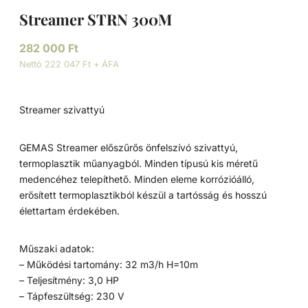
Streamer STRN 300M
282 000
Ft
Nettó 222 047 Ft + ÁFA
Streamer szivattyú
GEMAS Streamer előszűrős önfelszívó szivattyú,
termoplasztik műanyagból. Minden típusú kis méretű
medencéhez telepíthető. Minden eleme korrózióálló,
erősített termoplasztikból készül a tartósság és hosszú
élettartam érdekében.
Műszaki adatok:
– Működési tartomány: 32 m3/h H=10m
– Teljesítmény: 3,0 HP
– Tápfeszültség: 230 V