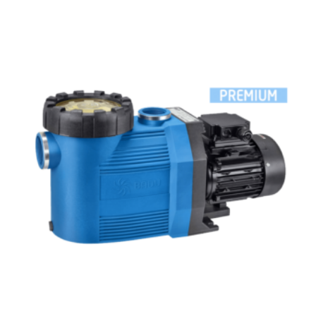
számára. Ezt a szivattyút kifejezetten közepes méretű, föld
feletti medencékre tervezték, részben süllyesztett
medencék és kisebb úszó tavak számára. A nagy szivattyú
kapacitásnak köszönhetően automatikus medencetisztító is
csatlakoztatható hozzá. Szívó és nyomó oldali
csatlakozása 2” / 1 ½”. Monoblokkos szivattyú, beépített
előszűrővel (3l). Polikarbonát átlátszó fedéllel rendelkezik.
Sósvizes (elektrolizis) rendszerekhez telepíthető max. 5gr/l
só koncetrációig. Alkalmazási terület Úszómedence
vízkeringetés szűrőrendszeren keresztül. A szivattyú
beépíthető max. 2 m-el a vízszint felett, vagy max. 3 m-el
a vízszint alá. Tulajdonságok: - Max 3m-rel a vízszint felé
vagy alá is szerelhető - Szívó és nyomó oldali csatlakozása
2” / 1 1⁄2” - Monoblokkos szivattyú beépített előszűrővel (3l)
- Polikarbonát átlátszó fedél - Sósvizes (elektrolizis)
rendszerekhez telepíthető max. 5gr/l só koncetrációig
Műszaki adatok: - Működési tartomány: 9 m3/h H=10m -
Tápfeszültség: 230 V