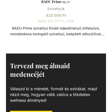
BADU Prime 13, 1~
Szivattyúk
423 000
Ft
Nettó 333 071 Ft + ÁFA
BADU Prime szivattyú Kiváló teljesítményű önfelszívó,
monoblokkos keringető szivattyú, beépített előszűrővel,
polikarbonát átlátszó fedéllel. Lakossági és közületi
medencék számára fejlesztve, ami 3 méterrel a vízszint
felett is telepíthető. Sósvizes (elektrolizis) rendszerekhez
telepíthető max. 5gr/l só koncetrációig. Műszaki adatok: -
Működési tartomány: 11 m3/h H=10m - Tápfeszültség: 230
Tervezd meg álmaid
V
medencéjét
Válaszd ki a méretet, formát és extrákat, majd
nézd meg, hogyan válik valóra a tökéletes
wellness élményed!