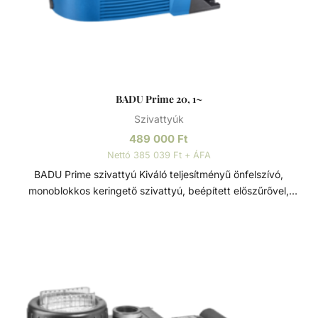
BADU Prime 20, 1~
Szivattyúk
489 000
Ft
Nettó 385 039 Ft + ÁFA
BADU Prime szivattyú Kiváló teljesítményű önfelszívó,
monoblokkos keringető szivattyú, beépített előszűrővel,
polikarbonát átlátszó fedéllel. Lakossági és közületi
medencék számára fejlesztve, ami 3 méterrel a vízszint
felett is telepíthető. Sósvizes (elektrolizis) rendszerekhez
telepíthető max. 5gr/l só koncetrációig. Műszaki adatok: -
Működési tartomány: 17 m3/h H=10m - Tápfeszültség: 230
V