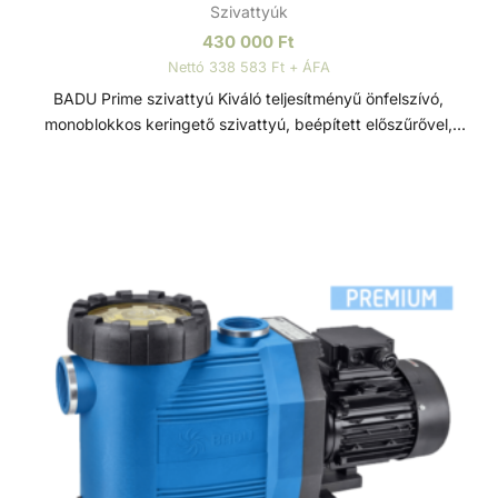
Szivattyúk
430 000
Ft
Nettó 338 583 Ft + ÁFA
BADU Prime szivattyú Kiváló teljesítményű önfelszívó,
monoblokkos keringető szivattyú, beépített előszűrővel,
polikarbonát átlátszó fedéllel. Lakossági és közületi
medencék számára fejlesztve, ami 3 méterrel a vízszint
felett is telepíthető. Sósvizes (elektrolizis) rendszerekhez
telepíthető max. 5gr/l só koncetrációig. Műszaki adatok: -
Működési tartomány: 14 m3/h H=10m - Tápfeszültség:
230/400 V