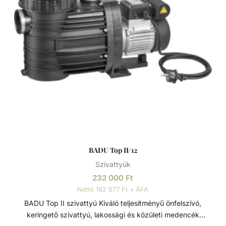
BADU Top II/12
Szivattyúk
232 000
Ft
Nettó 182 677 Ft + ÁFA
BADU Top II szivattyú Kiváló teljesítményű önfelszívó,
keringető szivattyú, lakossági és közületi medencék