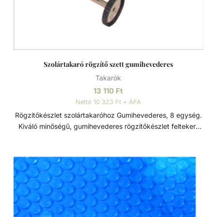
Szolártakaró rögzítő szett gumihevederes
Takarók
13 110
Ft
Nettó 10 323 Ft + ÁFA
Rögzítőkészlet szolártakaróhoz Gumihevederes, 8 egység.
Kiváló minőségű, gumihevederes rögzítőkészlet feltekert
szolártakaróhoz, a biztonságos tárolás érdekében.