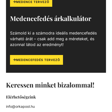
MEDENCE TERVEZŐ
Medencefedés árkalkulátor
Számold ki a számodra ideális medencefedés
várható árát – csak add meg a méreteket, és
azonnal látod az eredményt!
MEDENCEFEDÉS TERVEZŐ
Keressen minket bizalommal!
Elérhetőségeink
info@orkapool.hu