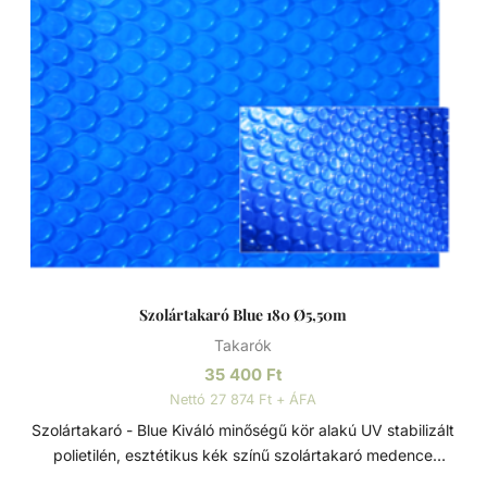
Szolártakaró Blue 180 Ø5,50m
Takarók
35 400
Ft
Nettó 27 874 Ft + ÁFA
Szolártakaró - Blue Kiváló minőségű kör alakú UV stabilizált
polietilén, esztétikus kék színű szolártakaró medence
vizének hőntartására és melegítésére. Jellemzők: - Méret: