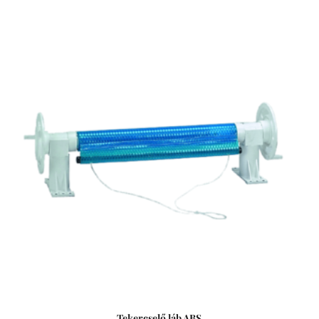
Ø5,5 m - Anyagvastagság: 180 mikron UV stabilizált
polietilén takaró Szolártakaróval a medence vize 3-4°C-al
is melegebb lehet. Szolártakaró alkalmazása mellett beltéri
medencék esetén a párolgás jelentős mértékben csökken,
ezért a páramentesítő berendezések üzemideje is csökken
- energiát takarítva meg. Anyagvastagság kör alakú
takaróknál 180 vagy 250 mikron, ovál takaróknál 250
mikron. Kíméletes vegyszerezés mellett elvárható
élettartam 2-3 év. Medencetakarás előnyei: - csökken a
párolgás, ezáltal a hőveszteség is - csökken a párolgás
okozta vízveszteség, és ezzel a friss víz utánpótlás is -
csökken a medence hősugárzása, így lassul a víz lehűlése -
csökken a vegyszerfelhasználás mennyisége és a
víztisztítás egyéb költsége - csökken a medence
karbantartására fordított idő - csökken a beltéri medencék
párátlanító berendezésének üzemideje - kisebb
teljesítményű, így olcsóbb párátlanító berendezés is
elégséges lehet beltéri medencék esetében - kültéri
medencéknél meghosszabbodik a fürdési idény - egyes
Tekercselő láb ABS