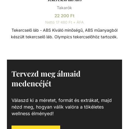
medencetakaró típusok biztonsági takaróként is
Takarók
funkcionálnak - esztétikum
22 200
Ft
Nettó 17 480 Ft + ÁFA
Tekercselő láb - ABS Kiváló minőségű, ABS műanyagból
készült tekercselő láb. Olympics tekercselőhöz tartozék.
Tervezd meg álmaid
medencéjét
Válaszd ki a méretet, formát és extrákat, majd
nézd meg, hogyan válik valóra a tökéletes
wellness élményed!