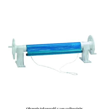
Olympic tekercselő 5,0m szélességig