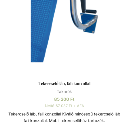
mikron, ovál takaróknál 250 mikron. Kíméletes
vegyszerezés mellett elvárható élettartam 2-3 év.
Medencetakarás előnyei: - csökken a párolgás, ezáltal a
hőveszteség is - csökken a párolgás okozta vízveszteség,
és ezzel a friss víz utánpótlás is - csökken a medence
hősugárzása, így lassul a víz lehűlése - csökken a
vegyszerfelhasználás mennyisége és a víztisztítás egyéb
költsége - csökken a medence karbantartására fordított
idő - csökken a beltéri medencék párátlanító
berendezésének üzemideje - kisebb teljesítményű, így
olcsóbb párátlanító berendezés is elégséges lehet beltéri
medencék esetében - kültéri medencéknél
Tekercselő láb, fali konzollal
meghosszabbodik a fürdési idény - egyes medencetakaró
Takarók
típusok biztonsági takaróként is funkcionálnak - esztétikum
85 200
Ft
Nettó 67 087 Ft + ÁFA
Tekercselő láb, fali konzollal Kiváló minőségű tekercselő láb
fali konzollal. Mobil tekercselőhöz tartozék.