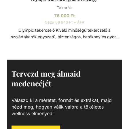
Takarók
76 000
Ft
Nettó 59 843 Ft + ÁFA
Olympic tekercselő Kiváló minőségű tekercselő a
szolártakarók egyszerű, biztonságos, hatékony és gyors
felhelyezésére, eltávolítására és tárolására. 5,0m
szélességig.
Tervezd meg álmaid
medencéjét
Válaszd ki a méretet, formát és extrákat, majd
nézd meg, hogyan válik valóra a tökéletes
wellness élményed!