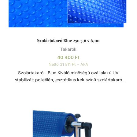
vegyszerfelhasználás mennyisége és a víztisztítás egyéb
költsége - csökken a medence karbantartására fordított
idő - csökken a beltéri medencék párátlanító
berendezésének üzemideje - kisebb teljesítményű, így
olcsóbb párátlanító berendezés is elégséges lehet beltéri
medencék esetében - kültéri medencéknél
Szolártakaró Blue 250 3,6 x 6,1m
meghosszabbodik a fürdési idény - egyes medencetakaró
Takarók
típusok biztonsági takaróként is funkcionálnak - esztétikum
40 400
Ft
Nettó 31 811 Ft + ÁFA
Szolártakaró - Blue Kiváló minőségű ovál alakú UV
stabilizált polietilén, esztétikus kék színű szolártakaró
medence vizének hőntartására és melegítésére. Jellemzők:
- Méret: 3,6 x 6,1 m - Anyagvastagság: 250 mikron UV
stabilizált polietilén takaró Szolártakaróval a medence vize
3-4°C-al is melegebb lehet. Szolártakaró alkalmazása
mellett beltéri medencék esetén a párolgás jelentős
mértékben csökken, ezért a páramentesítő berendezések
üzemideje is csökken - energiát takarítva meg.
Anyagvastagság kör alakú takaróknál 180 vagy 250