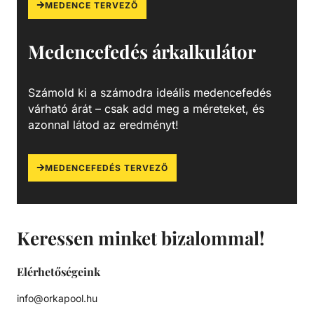
MEDENCE TERVEZŐ
Medencefedés árkalkulátor
Számold ki a számodra ideális medencefedés
várható árát – csak add meg a méreteket, és
azonnal látod az eredményt!
MEDENCEFEDÉS TERVEZŐ
Keressen minket bizalommal!
Elérhetőségeink
info@orkapool.hu