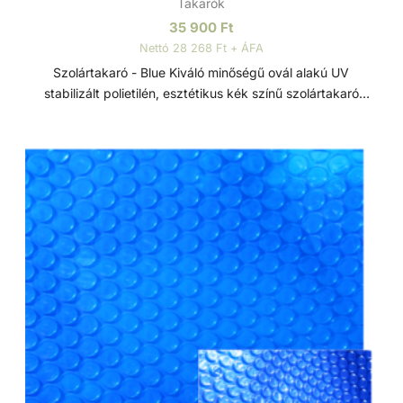
Takarók
35 900
Ft
Nettó 28 268 Ft + ÁFA
Szolártakaró - Blue Kiváló minőségű ovál alakú UV
stabilizált polietilén, esztétikus kék színű szolártakaró
medence vizének hőntartására és melegítésére. Jellemzők:
- Méret: 3,6 x 5,5 m - Anyagvastagság: 250 mikron UV
stabilizált polietilén takaró Szolártakaróval a medence vize
3-4°C-al is melegebb lehet. Szolártakaró alkalmazása
mellett beltéri medencék esetén a párolgás jelentős
mértékben csökken, ezért a páramentesítő berendezések
üzemideje is csökken - energiát takarítva meg.
Anyagvastagság kör alakú takaróknál 180 vagy 250
mikron, ovál takaróknál 250 mikron. Kíméletes
vegyszerezés mellett elvárható élettartam 2-3 év.
Medencetakarás előnyei: - csökken a párolgás, ezáltal a
hőveszteség is - csökken a párolgás okozta vízveszteség,
és ezzel a friss víz utánpótlás is - csökken a medence
hősugárzása, így lassul a víz lehűlése - csökken a