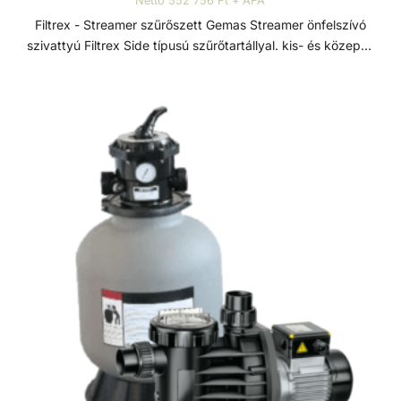
Nettó 552 756 Ft + ÁFA
Filtrex - Streamer szűrőszett Gemas Streamer önfelszívó
szivattyú Filtrex Side típusú szűrőtartállyal. kis- és közepes
méretű medencékhez. Szűrőszettek A homokszűrő
rendszereket úgy tervezték és szerelték fel, hogy az
energiahatékonyság és a kiemelkedő víztisztaság ideális
kombinációját kínálják. A szűrőméretek, szivattyúk és
tartozékok széles választéka lehetővé teszi, hogy az
medencéhez legjobban illeszkedő rendszert válasszuk. A
szűrőrendszereket gyors összeszerelésre és az
alkatrészek precíz összhangolt működésre tervezték. A
szivattyúk és szűrők teljesítménye a maximális áramlás és
energiahatékonyság érdekében van összehangolva. A
szűrők polipropilénből vannak öntve a hosszú élettartam
érdekében. Streamer szivattyú GEMAS Streamer előszűrős
önfelszívó szivattyú, termoplasztik műanyagból. Minden
típusú kis méretű medencéhez telepíthető. Minden eleme
korrózióálló, erősített termoplasztikból készül a tartósság
és hosszú élettartam érdekében. 1/2 HP-ig D50-es
csatlakozás, az afeletti méretek D63 hollanderes