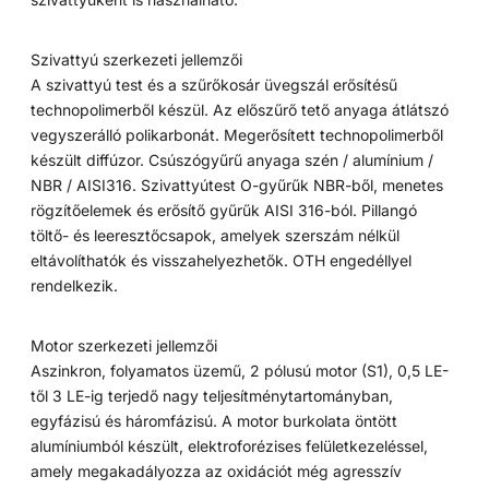
Szivattyú szerkezeti jellemzői
A szivattyú test és a szűrőkosár üvegszál erősítésű
technopolimerből készül. Az előszűrő tető anyaga átlátszó
vegyszerálló polikarbonát. Megerősített technopolimerből
készült diffúzor. Csúszógyűrű anyaga szén / alumínium /
NBR / AISI316. Szivattyútest O-gyűrűk NBR-ből, menetes
rögzítőelemek és erősítő gyűrűk AISI 316-ból. Pillangó
töltő- és leeresztőcsapok, amelyek szerszám nélkül
eltávolíthatók és visszahelyezhetők. OTH engedéllyel
rendelkezik.
Motor szerkezeti jellemzői
Aszinkron, folyamatos üzemű, 2 pólusú motor (S1), 0,5 LE-
től 3 LE-ig terjedő nagy teljesítménytartományban,
egyfázisú és háromfázisú. A motor burkolata öntött
alumíniumból készült, elektroforézises felületkezeléssel,
amely megakadályozza az oxidációt még agresszív