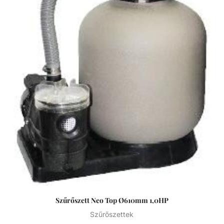
szűrők polipropilénből vannak öntve a hosszú élettartam
érdekében. Badu Magic II szivattyú Lakossági szegmens
számára fejlesztett önfelszívó, monoblokkos, keringető
szivattyú beépített előszűrővel kis és közepes méretű
medencékhez. Nagy hatásfokú megbízható német
szivattyú márka földfelszín feletti medencékhez. Sósvizes
rendszerekhez is telepíthető, max 5 g/l só koncentrációig.
Fontos, hogy maximum 2 méterrel a vízfelszín fölé vagy
max 3 méterrel az alá szerelhető. Ajánlott medenceméret:
10-60m3. Neo szűrőtartály Tartós, korrózióálló szűrőtartály,
minden időjárási viszony közötti is maximális teljesítmény. A
7 állású vezérlőszelep gyors és egyszerű szűrőcserét tesz
lehetővé. Nagynyomású homok/víz leeresztő a gyors
téliesítéshez vagy szervizeléshez. A felső diffúzor biztosítja
a víz egyenletes eloszlását a homokágy tetején; ami sima,
szabadon áramló teljesítményt biztosít. Precíziósan
megtervezett öntisztító oldalsó csatornák a
Szűrőszett Neo Top Ø610mm 1,0HP
kiegyensúlyozott áramlás és visszamosás, valamint a
könnyű szervizelhetőség érdekében.
Szűrőszettek