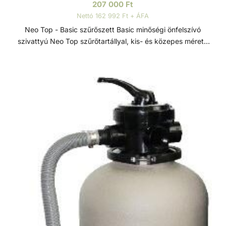
207 000
Ft
Nettó 162 992 Ft + ÁFA
Neo Top - Basic szűrőszett Basic minőségi önfelszívó
szivattyú Neo Top szűrőtartállyal, kis- és közepes méretű
medencékhez ajánlott. A szett része egy megbízható és
tartós, termoplasztik műanyag házú szivattyú, PP
alapanyagú, ellenálló szűrőtartály 6 útú váltószeleppel.
Továbbá minden, a szett összeálításához szükséges
alkatrész, amely az optimális működést biztosítja.
Szűrőszettek A homokszűrő rendszereket úgy tervezték és
szerelték fel, hogy az energiahatékonyság és a kiemelkedő
víztisztaság ideális kombinációját kínálják. A szűrőméretek,
szivattyúk és tartozékok széles választéka lehetővé teszi,
hogy az medencéhez legjobban illeszkedő rendszert
válasszuk. A szűrőrendszereket gyors összeszerelésre és
az alkatrészek precíz összhangolt működésre tervezték. A
szivattyúk és szűrők teljesítménye a maximális áramlás és
energiahatékonyság érdekében van összehangolva. A
szűrők polipropilénből vannak öntve a hosszú élettartam