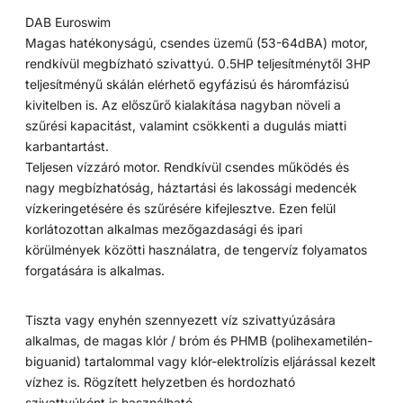
DAB Euroswim
Magas hatékonyságú, csendes üzemű (53-64dBA) motor,
rendkívül megbízható szivattyú. 0.5HP teljesítménytől 3HP
teljesítményű skálán elérhető egyfázisú és háromfázisú
kivitelben is. Az előszűrő kialakítása nagyban növeli a
szűrési kapacitást, valamint csökkenti a dugulás miatti
karbantartást.
Teljesen vízzáró motor. Rendkívül csendes működés és
nagy megbízhatóság, háztartási és lakossági medencék
vízkeringetésére és szűrésére kifejlesztve. Ezen felül
korlátozottan alkalmas mezőgazdasági és ipari
körülmények közötti használatra, de tengervíz folyamatos
forgatására is alkalmas.
Tiszta vagy enyhén szennyezett víz szivattyúzására
alkalmas, de magas klór / bróm és PHMB (polihexametilén-
biguanid) tartalommal vagy klór-elektrolízis eljárással kezelt
vízhez is. Rögzített helyzetben és hordozható
szivattyúként is használható.