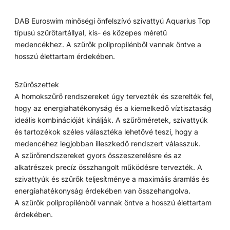
DAB Euroswim minőségi önfelszívó szivattyú Aquarius Top
típusú szűrőtartállyal, kis- és közepes méretű
medencékhez. A szűrők polipropilénből vannak öntve a
hosszú élettartam érdekében.
Szűrőszettek
A homokszűrő rendszereket úgy tervezték és szerelték fel,
hogy az energiahatékonyság és a kiemelkedő víztisztaság
ideális kombinációját kínálják. A szűrőméretek, szivattyúk
és tartozékok széles választéka lehetővé teszi, hogy a
medencéhez legjobban illeszkedő rendszert válasszuk.
A szűrőrendszereket gyors összeszerelésre és az
alkatrészek precíz összhangolt működésre tervezték. A
szivattyúk és szűrők teljesítménye a maximális áramlás és
energiahatékonyság érdekében van összehangolva.
A szűrők polipropilénből vannak öntve a hosszú élettartam
érdekében.