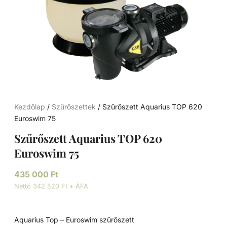
Kezdőlap
/
Szűrőszettek
/ Szűrőszett Aquarius TOP 620
Euroswim 75
Szűrőszett Aquarius TOP 620
Euroswim 75
435 000
Ft
Nettó 342 520 Ft + ÁFA
Aquarius Top – Euroswim szűrőszett