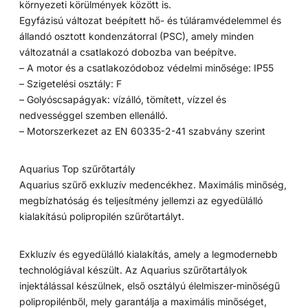
környezeti körülmények között is.
Egyfázisú változat beépített hő- és túláramvédelemmel és
állandó osztott kondenzátorral (PSC), amely minden
változatnál a csatlakozó dobozba van beépítve.
– A motor és a csatlakozódoboz védelmi minősége: IP55
– Szigetelési osztály: F
– Golyóscsapágyak: vízálló, tömített, vízzel és
nedvességgel szemben ellenálló.
– Motorszerkezet az EN 60335-2-41 szabvány szerint
Aquarius Top szűrőtartály
Aquarius szűrő exkluzív medencékhez. Maximális minőség,
megbízhatóság és teljesítmény jellemzi az egyedülálló
kialakítású polipropilén szűrőtartályt.
Exkluzív és egyedülálló kialakítás, amely a legmodernebb
technológiával készült. Az Aquarius szűrőtartályok
injektálással készülnek, első osztályú élelmiszer-minőségű
polipropilénből, mely garantálja a maximális minőséget,