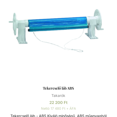
Tekercselő láb ABS
Takarók
22 200
Ft
Nettó 17 480 Ft + ÁFA
Tekercselő láb - ABS Kiváló minőségű, ABS műanyagból