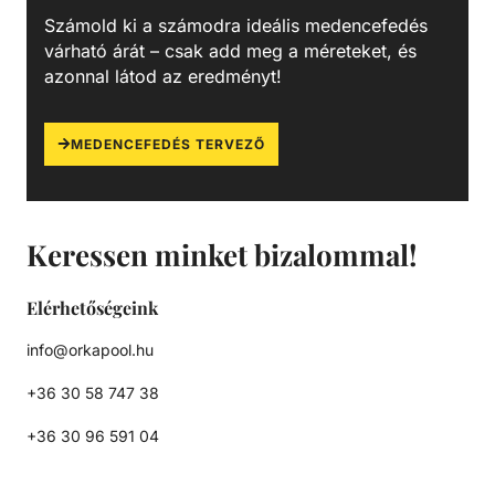
Számold ki a számodra ideális medencefedés
várható árát – csak add meg a méreteket, és
azonnal látod az eredményt!
MEDENCEFEDÉS TERVEZŐ
Keressen minket bizalommal!
Elérhetőségeink
info@orkapool.hu
+36 30 58 747 38
+36 30 96 591 04