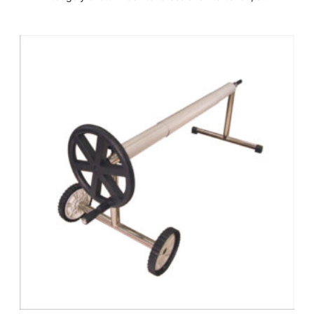
szolártakarók egyszerű, biztonságos, hatékony és gyors
felhelyezésére és eltávolítására. Méretek: - Ø110 - 4300-
5700mm