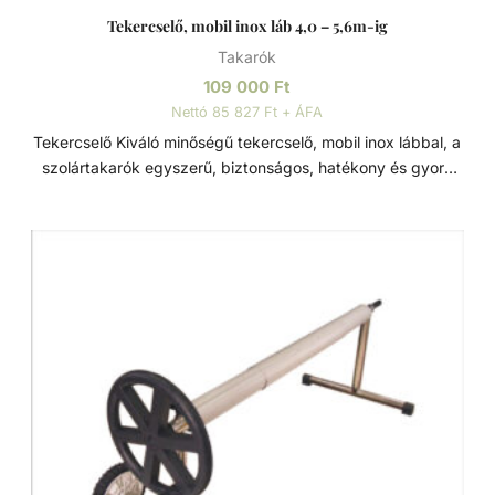
Tekercselő, mobil inox láb 4,0 – 5,6m-ig
Takarók
109 000
Ft
Nettó 85 827 Ft + ÁFA
Tekercselő Kiváló minőségű tekercselő, mobil inox lábbal, a
szolártakarók egyszerű, biztonságos, hatékony és gyors
felhelyezésére, eltávolítására és tárolására. A szolártakaró
tekercselő prémium minőségű alumínium csövekből és
rozsdamentes acél lábakkal készült, rozsdabiztos. Tömör
gumikerekek és csúszásgátló lábak a felborulás
megelőzéséhez, nagyméretű kézi kurbli a könnyed
felcsévéléshez, csatlakozó pántok a szolártakaró egyszerű
csatlakoztatásához. Jellemzők: - Anyag: Rozsdamentes
acél és alumínium - Medenceméret: 3,4 - 4,7 m -ig