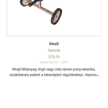
Ringli
Takarók
370
Ft
Nettó 291 Ft + ÁFA
Ringli Műanyag ringli vagy más néven ponyvakarika,
szolártakaró patent a tekerőpánt rögzítéséhez. Hasznos
kiegészítő kisebb napvitorlák, belátásgátlók, vagy szolár
fólia, stb rögzítésénél a zsinórok, gumik, kötelek
befűzéséhez. Nagy előnye a vas és alumínium alapú
ringlikkel szemben, hogy kézzel összenyomható, nem
szükséges hozzá tőke és elütő.