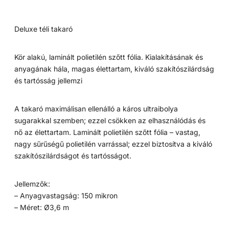
Deluxe téli takaró
Kör alakú, laminált polietilén szőtt fólia. Kialakításának és
anyagának hála, magas élettartam, kiváló szakítószilárdság
és tartósság jellemzi
A takaró maximálisan ellenálló a káros ultraibolya
sugarakkal szemben; ezzel csökken az elhasználódás és
nő az élettartam. Laminált polietilén szőtt fólia – vastag,
nagy sűrűségű polietilén varrással; ezzel biztosítva a kiváló
szakítószilárdságot és tartósságot.
Jellemzők:
– Anyagvastagság: 150 mikron
– Méret: Ø3,6 m