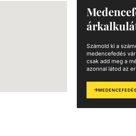
Medencef
árkalkulá
Számold ki a számo
medencefedés várh
csak add meg a mé
azonnal látod az e
MEDENCEFEDÉS