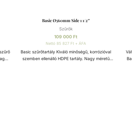
Basic Ø560mm Side 1 1/2″
Szűrők
109 000
Ft
Nettó 85 827 Ft + ÁFA
Basic szűrőtartály Kiváló minőségű, korrózióval
Váltó
magas
szemben ellenálló HDPE tartály. Nagy méretű
Ba
leeresztő a könnyebb szervizelés és téliesítés
m
s
érdekében. Bilincses rögzítésű 4 vagy 6-utas TOP
i. Az
váltószeleppel szerelt. A 360 fokban forgatható
Sz
n
váltószelepnek köszönhetően könnyen telepíthető
i
Basic szűrőtartály magán medencékhez.
fu
nyt
Szűrőtartály A medence vizének tisztaságát
állásai lehetnek
yesek
folyamatos vízforgatással és szűréssel tudjuk fenn
Zárva Fontos, hogy csak akkor állít
tartani. Az álló vízben, melyet süt a nap,
a vá
seket
könnyedén elszaporodhatnak az algák és más
nak a
szennyeződések, melyek nem csak a látványt