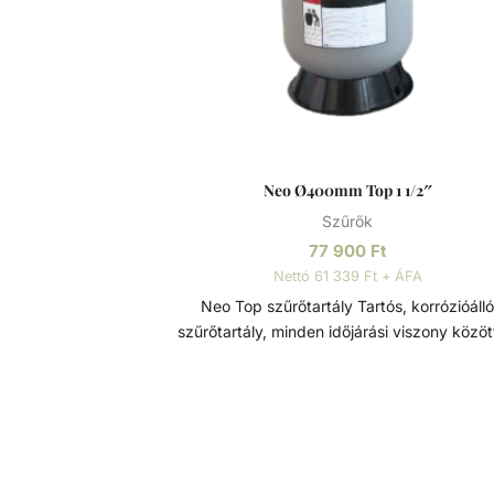
szűrőközegen.
Neo Ø400mm Top 1 1/2″
Szűrők
77 900
Ft
Nettó 61 339 Ft + ÁFA
Neo Top szűrőtartály Tartós, korrózióálló
szűrőtartály, minden időjárási viszony között
maximális teljesítmény. 7 állású vezérlőszele
szerelve, így gyors és egyszerű szűrőcserét
lehetővé. Nagynyomású homok/víz leereszt
rendelkezik, a gyors téliesítéshez és
szervizeléshez. A felső diffúzor biztosítja a 
egyenletes eloszlását a homokágy tetején; 