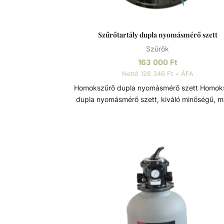
Szűrőtartály dupla nyomásmérő szett
Szűrők
163 000
Ft
Nettó 128 346 Ft + ÁFA
Homokszűrő dupla nyomásmérő szett Homokszűrő
dupla nyomásmérő szett, kiváló minőségű, 
élettartamú szűrőtartály alkatrész. Szűrőtartály A
medence vizének tisztaságát folyamato
vízforgatással és szűréssel tudjuk fenn tartan
álló vízben, melyet süt a nap, könnyedé
elszaporodhatnak az algák és más
szennyeződések, melyek nem csak a látvá
rontják, de a fürdőzők egészségére is veszél
lehetnek. A szűrőtartály a vízforgató készülék
segítségével az egészen finom szennyeződé
is kiszűrhetik a vízből, amelyek így fennakad