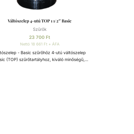
Váltószelep 4-utú TOP 1 1/2″ Basic
Szűrők
23 700
Ft
Nettó 18 661 Ft + ÁFA
szelep - Basic szűrőhöz 4-utú váltószelep
sic (TOP) szűrőtartályhoz, kiváló minőségű,
agas élettartamú szűrőtartály alkatrész. A
csatlakozás mérete: - 1 1/2". Váltószelep
űrőtartály alkatrész. Feladata a vízáramlás
rányának szabályozása, ezzel kiválasztva a
nkciót, hogy mit csináljon a szűrő. A szelep
: - Szűrés - Visszamosás - Öblítés -
sunk fokozatot
ltószelepen, ha a szivattyú ki van kapcsolva!