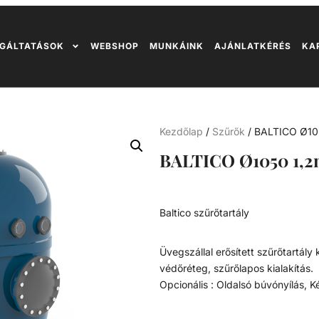
GÁLTATÁSOK
WEBSHOP
MUNKÁINK
AJÁNLATKÉRÉS
KA
Kezdőlap
/
Szűrők
/ BALTICO Ø10
BALTICO Ø1050 1,2
Baltico szűrőtartály
Üvegszállal erősített szűrőtartál
védőréteg, szűrőlapos kialakítás.
Opcionális : Oldalsó búvónyílás, K