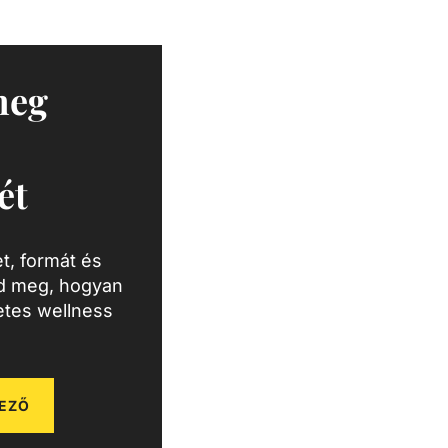
meg
ét
t, formát és
zd meg, hogyan
letes wellness
EZŐ