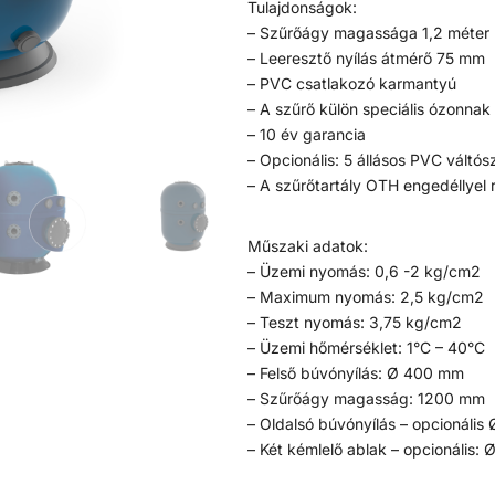
Tulajdonságok:
– Szűrőágy magassága 1,2 méter
– Leeresztő nyílás átmérő 75 mm
– PVC csatlakozó karmantyú
– A szűrő külön speciális ózonnak 
– 10 év garancia
– Opcionális: 5 állásos PVC váltó
– A szűrőtartály OTH engedéllyel 
Műszaki adatok:
– Üzemi nyomás: 0,6 -2 kg/cm2
– Maximum nyomás: 2,5 kg/cm2
– Teszt nyomás: 3,75 kg/cm2
– Üzemi hőmérséklet: 1°C – 40°C
– Felső búvónyílás: Ø 400 mm
– Szűrőágy magasság: 1200 mm
– Oldalsó búvónyílás – opcionáli
– Két kémlelő ablak – opcionális: