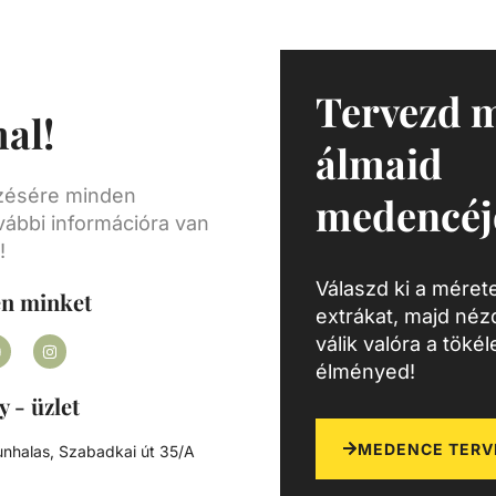
ít.
só
s
tőség
Tervezd 
al!
éssel
álmaid
üt a
 és
ezésére minden
medencéj
ványt
vábbi információra van
yesek
!
Válaszd ki a mérete
seket
en minket
extrákat, majd né
nak a
válik valóra a töké
élményed!
y - üzlet
MEDENCE TERV
nhalas, Szabadkai út 35/A