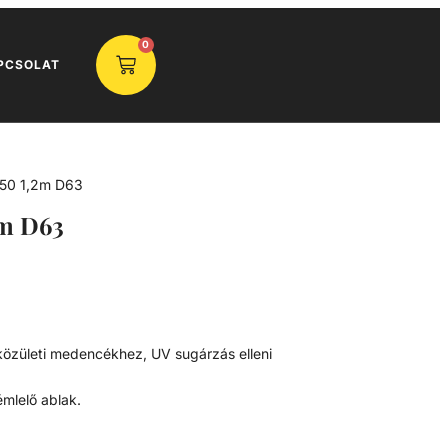
0
PCSOLAT
50 1,2m D63
m D63
y közületi medencékhez, UV sugárzás elleni
émlelő ablak.