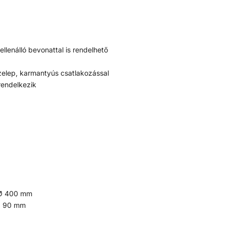
ellenálló bevonattal is rendelhető
szelep, karmantyús csatlakozással
rendelkezik
s Ø 400 mm
 Ø 90 mm