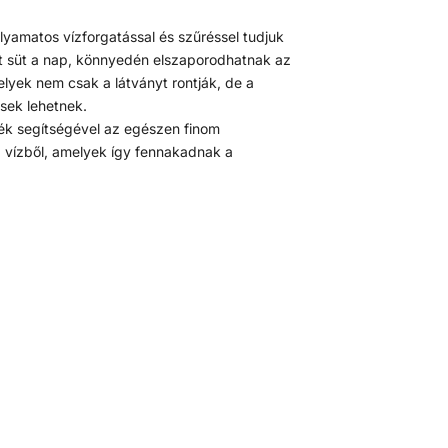
yamatos vízforgatással és szűréssel tudjuk
yet süt a nap, könnyedén elszaporodhatnak az
yek nem csak a látványt rontják, de a
sek lehetnek.
lék segítségével az egészen finom
a vízből, amelyek így fennakadnak a