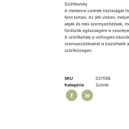
Szűrőtartály
A medence vizének tisztaságát fol
fenn tartani. Az álló vízben, mel
algák és más szennyeződések, mel
fürdőzők egészségére is veszélye
A szűrőtartály a vízforgató készü
szennyeződéseket is kiszűrhetik 
szűrőközegen.
SKU
037058
Kategória
Szűrők