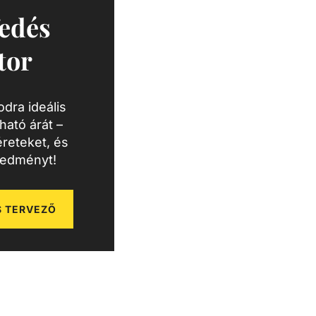
edés
tor
dra ideális
ató árát –
reteket, és
redményt!
 TERVEZŐ