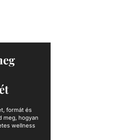
meg
ét
t, formát és
zd meg, hogyan
letes wellness