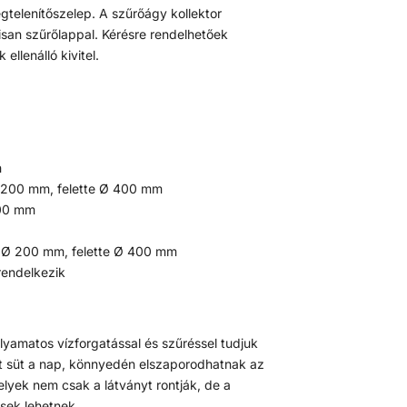
telenítőszelep. A szűrőágy kollektor
lisan szűrőlappal. Kérésre rendelhetőek
ellenálló kivitel.
h
Ø 200 mm, felette Ø 400 mm
200 mm
g Ø 200 mm, felette Ø 400 mm
rendelkezik
yamatos vízforgatással és szűréssel tudjuk
yet süt a nap, könnyedén elszaporodhatnak az
yek nem csak a látványt rontják, de a
sek lehetnek.