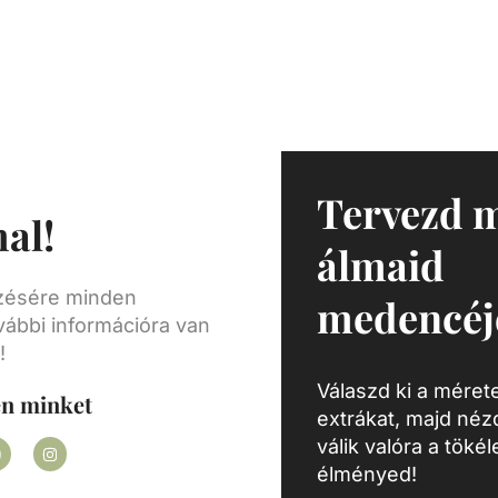
ővel
víz
ami
ít.
só
s
tőség
Tervezd 
al!
éssel
álmaid
üt a
 és
ezésére minden
medencéj
ványt
vábbi információra van
yesek
!
Válaszd ki a mérete
seket
en minket
extrákat, majd né
nak a
válik valóra a töké
élményed!