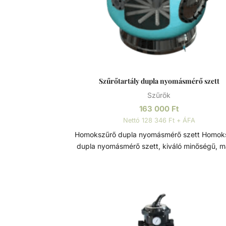
Szűrőtartály dupla nyomásmérő szett
Szűrők
163 000
Ft
Nettó 128 346 Ft + ÁFA
Homokszűrő dupla nyomásmérő szett Homokszűrő
dupla nyomásmérő szett, kiváló minőségű, 
élettartamú szűrőtartály alkatrész. Szűrőtartály A
medence vizének tisztaságát folyamato
vízforgatással és szűréssel tudjuk fenn tartan
álló vízben, melyet süt a nap, könnyedé
elszaporodhatnak az algák és más
szennyeződések, melyek nem csak a látvá