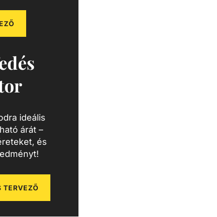
EZŐ
edés
tor
dra ideális
ató árát –
reteket, és
redményt!
 TERVEZŐ