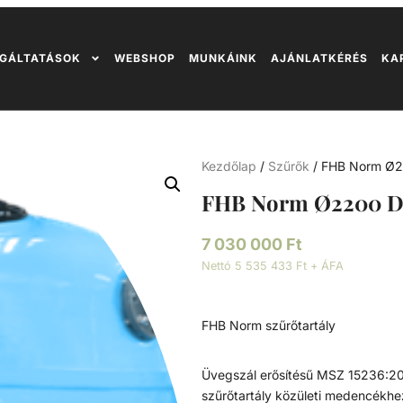
GÁLTATÁSOK
WEBSHOP
MUNKÁINK
AJÁNLATKÉRÉS
KA
Kezdőlap
/
Szűrők
/ FHB Norm Ø
FHB Norm Ø2200 D
7 030 000
Ft
Nettó 5 535 433 Ft + ÁFA
FHB Norm szűrőtartály
Üvegszál erősítésű MSZ 15236:201
szűrőtartály közületi medencékhez,