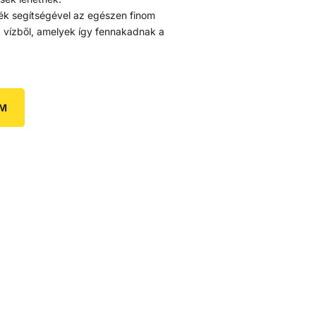
lék segítségével az egészen finom
a vízből, amelyek így fennakadnak a
EM