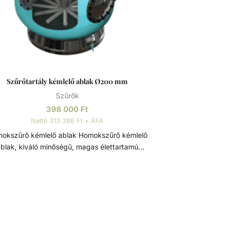
Szűrőtartály kémlelő ablak Ø200 mm
Szűrők
398 000
Ft
Nettó 313 386 Ft + ÁFA
zűrő kémlelő ablak Homokszűrő kémlelő
blak, kiváló minőségű, magas élettartamú
zűrőtartály alkatrész. Átmérője: Ø200 mm.
zűrőtartály A medence vizének tisztaságát
amatos vízforgatással és szűréssel tudjuk fenn
tartani. Az álló vízben, melyet süt a nap,
nnyedén elszaporodhatnak az algák és más
ennyeződések, melyek nem csak a látványt