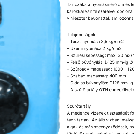
Tartozéka a nyomásmérő óra és lég
karokkal van felszerelve, opcioná
vinilészter bevonattal, ami ózonnak 
Tulajdonságok:
– Teszt nyomása 3,5 kg/cm2
– Üzemi nyomása 2 kg/cm2
– Szűrési sebesség: max. 30 m3/
– Felső búvónyílás: D125 mm-ig 
– Szűrőágy magasság: 1000 – 1
– Szabad magasság: 400 mm
– Oldalsó búvónyílás: D125 mm-i
– A szűrőtartály OTH engedéllyel 
Szűrőtartály
A medence vizének tisztaságát fol
fenn tartani. Az álló vízben, mel
algák és más szennyeződések, mel
fürdőzők egészségére is veszélye