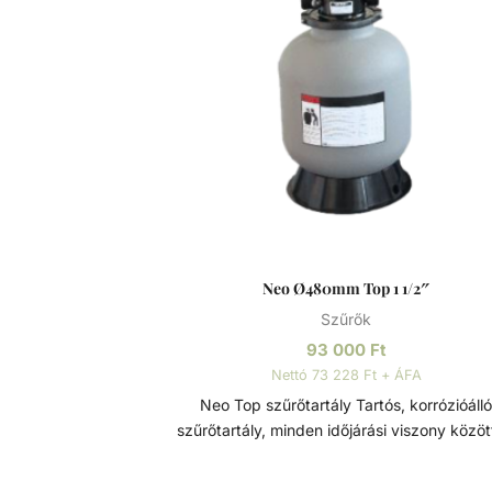
rontják, de a fürdőzők egészségére is veszél
lehetnek. A szűrőtartály a vízforgató készülék
segítségével az egészen finom szennyeződé
is kiszűrhetik a vízből, amelyek így fennakad
szűrőközegen.
Neo Ø480mm Top 1 1/2″
Szűrők
93 000
Ft
Nettó 73 228 Ft + ÁFA
Neo Top szűrőtartály Tartós, korrózióálló
szűrőtartály, minden időjárási viszony között
maximális teljesítmény. 7 állású vezérlőszele
szerelve, így gyors és egyszerű szűrőcserét