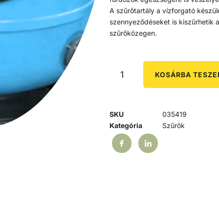
A szűrőtartály a vízforgató készü
szennyeződéseket is kiszűrhetik 
szűrőközegen.
KOSÁRBA TESZ
SKU
035419
Kategória
Szűrők