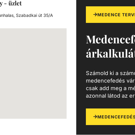
y - üzlet
MEDENCE TERV
nhalas, Szabadkai út 35/A
Medencef
árkalkulá
Számold ki a számo
medencefedés várh
csak add meg a mé
azonnal látod az e
MEDENCEFEDÉS