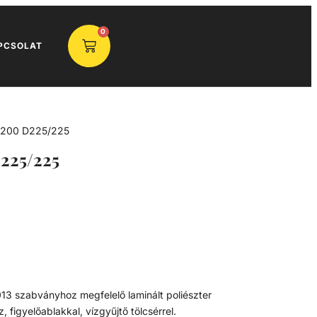
0
PCSOLAT
2200 D225/225
225/225
3 szabványhoz megfelelő laminált poliészter
 figyelőablakkal, vízgyűjtő tölcsérrel.