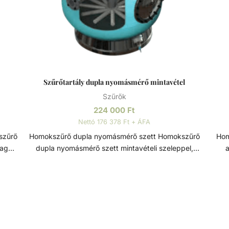
Szűrőtartály dupla nyomásmérő mintavétel
Szűrők
224 000
Ft
Nettó 176 378 Ft + ÁFA
Homokszűrő dupla nyomásmérő szett Homokszűrő
Homoks
magas
dupla nyomásmérő szett mintavételi szeleppel,
a
kiváló minőségű, magas élettartamú szűrőtartály
s
s
alkatrész. Szűrőtartály A medence vizének
S
i. Az
tisztaságát folyamatos vízforgatással és szűréssel
foly
n
tudjuk fenn tartani. Az álló vízben, melyet süt a
nap, könnyedén elszaporodhatnak az algák és
kö
nyt
más szennyeződések, melyek nem csak a látványt
sz